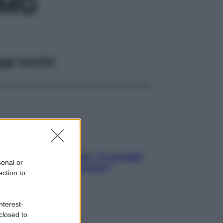
5MG
ggi anche
Sicurezza al volante: i 5 consigli
sonal or
dell’ex pilota di Formula 1
ection to
nterest-
closed to