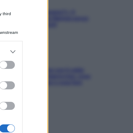
«Oggi che se magnamo?»: 4
 third
ricette facili di Max Mariola senza
pesare gli ingredienti
Downstream
er and store
to grant or
ed purposes
Perché la pressione con il caldo
scende e sale all’improvviso: cosa
succede alle donne e cosa fare
subito