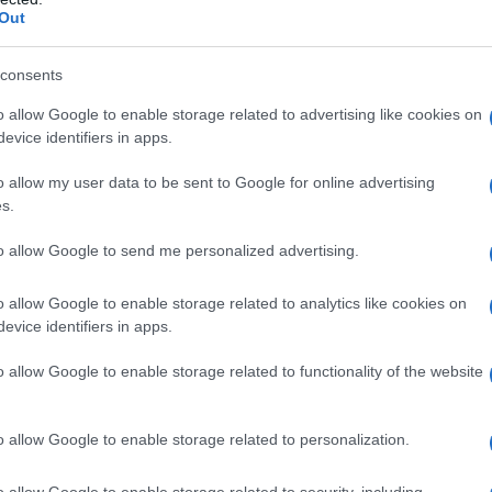
Out
e con film
Nucleo della compressa
: Calcio fosfato
ulosa microcristallina Carbossimetilamido sodico
tearato
Rivestimento della compressa
: Ipromellosa
consents
o ossido giallo (E172) Ferro ossido rosso (E172)
o allow Google to enable storage related to advertising like cookies on
te con film
Nucleo della compressa
: Calcio fosfato
evice identifiers in apps.
ulosa microcristallina Carbossimetilamido sodico
tearato
Rivestimento della compressa
: Ipromellosa
o allow my user data to be sent to Google for online advertising
ro ossido giallo (E172)
QUETIAPINA EG 200 mg
a compressa
: Calcio fosfato dibasico anidro Lattosio
s.
rbossimetilamido sodico (Tipo A) Povidone K 27 – 32
ompressa
: Ipromellosa Titanio diossido (E171)
to allow Google to send me personalized advertising.
presse rivestite con film
Nucleo della compressa
:
onoidrato Cellulosa microcristallina
o allow Google to enable storage related to analytics like cookies on
idone K 27 – 32 Magnesio stearato
Rivestimento della
evice identifiers in apps.
Titanio diossido (E171) Macrogol 400
Rivestimento
sa 5cP Titanio diossido (E171) Macrogol 400
o allow Google to enable storage related to functionality of the website
o allow Google to enable storage related to personalization.
qualsiasi degli eccipienti elencati al paragrafo 6.1. La
o allow Google to enable storage related to security, including