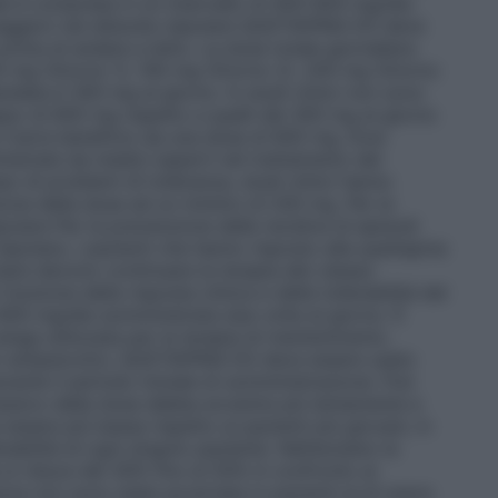
e è compresa in un intervallo di 400–800 mg/die.
aggiori nel disturbo bipolare
QUETIAPINA EG deve
rima di andare a letto. La dose totale giornaliera
i 50 mg (Giorno 1), 100 mg (Giorno 2), 200 mg (Giorno
data è 300 mg al giorno. In studi clinici non sono
uppo di 600 mg rispetto a quelli del 300 mg al giorno
o trarre beneficio da una dose di 600 mg. Dosi
strate da medici esperti nel trattamento del
aso di problemi di tolleranza, studi clinici hanno
zione della dose ad un minimo di 200 mg.
Per la
polare
Per la prevenzione delle recidive di episodi
bipolare, i pazienti che hanno risposto alla quetiapina
lare devono continuare la terapia allo stesso
nzione della risposta clinica e della tollerabilità del
e 800 mg/die somministrata due volte al giorno. È
nga utilizzata per la terapia di mantenimento.
i antipsicotici, QUETIAPINA EG deve essere usato
urante il periodo iniziale di somministrazione. Può
essivo della dose debba avvenire più lentamente e
essere più bassa rispetto ai pazienti più giovani, in
erabilità di ogni singolo paziente. Nell’anziano la
si riduce del 30% fino al 50% in confronto ai
rezza non sono state accertate in pazienti al di sopra