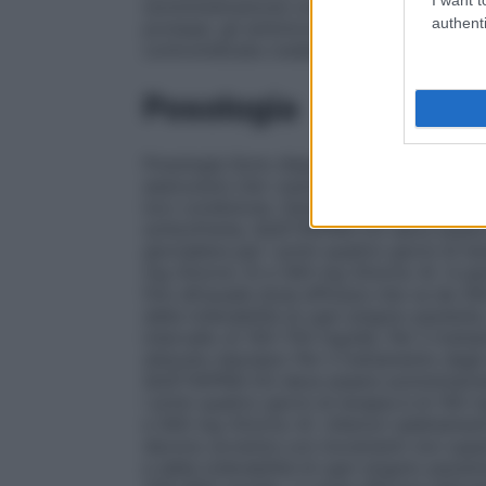
somministrazione concomitante di inibitori
authenti
proteasi, gli antimicotici azolici, l’eritrom
controindicata (vedere paragrafo 4.5).
Posologia
Posologia Sono disponibili schemi posolog
assicurarsi che i pazienti ricevano inform
loro condizione. Adulti
Per il trattamento 
schizofrenia, QUETIAPINA EG deve essere 
giornaliera per i primi quattro giorni di 
mg (Giorno 3) e 300 mg (Giorno 4). A part
fino all’usuale dose efficace che va da 30
della tollerabilità di ogni singolo pazient
intervallo di 150–750 mg/die.
Per il tratt
disturbo bipolare
: Per il trattamento degl
QUETIAPINA EG deve essere somministrato 
i primi quattro giorni di terapia è di 10
e 400 mg (Giorno 4). Ulteriori adattament
devono avvenire con incrementi non superi
e della tollerabilità di ogni singolo pazie