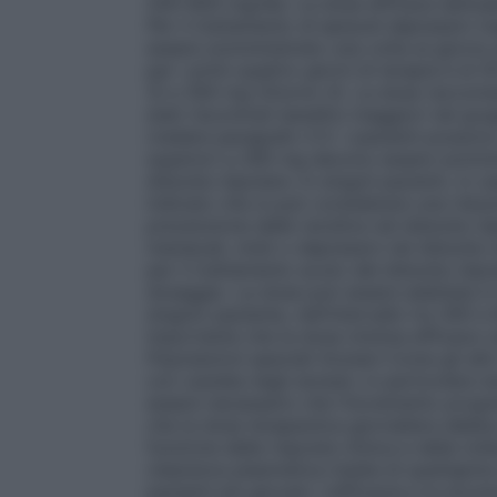
200–800 mg/die. La dose efficace abitual
Per il trattamento di episodi depressivi m
essere somministrato una volta al giorno p
per i primi quattro giorni di terapia è d
3) e 300 mg (Giorno 4). La dose raccoman
stati riscontrati benefici maggiori nel gr
(vedere paragrafo 5.1). I pazienti posson
superiori a 300 mg devono essere sommini
disturbo bipolare. In singoli pazienti, in c
indicato che si può considerare una ridu
prevenzione delle recidive nel disturbo bi
maniacali, misti o depressivi nel disturbo 
per il trattamento acuto del disturbo bipo
dosaggio. La dose può essere adattata in fu
singolo paziente, nell’intervallo tra 300 
importante che la dose minima efficace ve
Popolazioni speciali
Anziani Come gli altr
con cautela negli anziani, in particolare d
essere necessario che l’incremento progr
che la dose terapeutica giornaliera debba 
funzione della risposta clinica e della toll
clearance plasmatica media di quetiapina 
pazienti più giovani. L’efficacia e la sicu