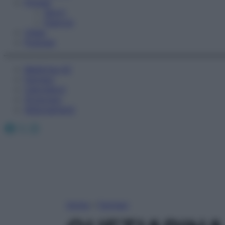
Fitness
Sport
Esercizi
Video
Podcast
Medicina AZ
Farmaci
Calcolatori
Oroscopo
Abbonamenti
Facebook
X
Instagram
Home
»
Farmaci