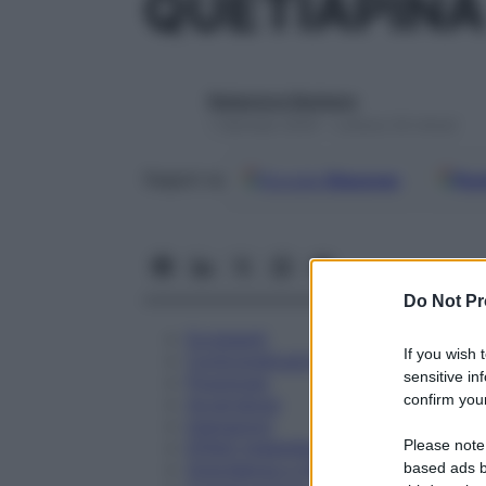
QUETIAPINA
Redazione Starbene
1 Gennaio 2025 – Lettura 34 minuti
Google
Discover
Fon
Seguici su
Do Not Pr
Eccipienti
If you wish 
Controindicazioni
sensitive in
Posologia
confirm your
Avvertenze
Interazioni
Please note
Effetti Indesiderati
Gravidanza e Allattamento
based ads b