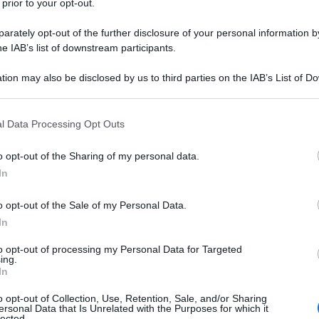
 prior to your opt-out.
rately opt-out of the further disclosure of your personal information by
he IAB’s list of downstream participants.
tion may also be disclosed by us to third parties on the IAB’s List of 
Descrizione tipo ricetta:
RR – RIPETIBILE
 that may further disclose it to other third parties.
10V IN 6MESI
 that this website/app uses one or more Google services and may gath
l Data Processing Opt Outs
Forma farmaceutica:
COMPRESSE
including but not limited to your visit or usage behaviour. You may click 
RIVESTITE
 to Google and its third-party tags to use your data for below specifi
o opt-out of the Sharing of my personal data.
ogle consent section.
In
o opt-out of the Sale of my Personal Data.
nto della schizofrenia. • Trattamento di disturbo
 maniacali di grado da moderato a grave nel disturbo
In
epressivi maggiori in disturbo bipolare. – Per la
acali o depressivi nei pazienti con disturbo bipolare
to opt-out of processing my Personal Data for Targeted
ing.
tamento con la quetiapina.
In
o opt-out of Collection, Use, Retention, Sale, and/or Sharing
ersonal Data that Is Unrelated with the Purposes for which it
lected.