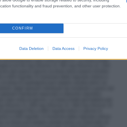
 del citocromo P4503A4, quali gli inibitori dell’HIV–
cation functionality and fraud prevention, and other user protection.
icina, la claritromicina ed il nefazodone, è
CONFIRM
ici diversi per ogni indicazione. Bisogna quindi
azioni chiare sul dosaggio appropriato per trattare la
Data Deletion
Data Access
Privacy Policy
della schizofrenia
: Per il trattamento della
somministrato due volte al giorno. La dose totale
terapia è di 50 mg (Giorno 1), 100 mg (Giorno 2), 200
ire dal quarto giorno la dose deve essere titolata
0 a 450 mg/die. In funzione della risposta clinica e
e, la dose di quetiapina può essere variata entro un
amento degli episodi maniacali da moderati a gravi nel
i episodi maniacali associati a disturbo bipolare,
due volte al giorno. La dose totale giornaliera per
0 mg (Giorno 1), 200 mg (Giorno 2), 300 mg (Giorno 3)
i posologici fino a 800 mg/die entro il giorno 6
ori a 200 mg/die. In funzione della risposta clinica
nte, la dose può essere variata entro un intervallo di