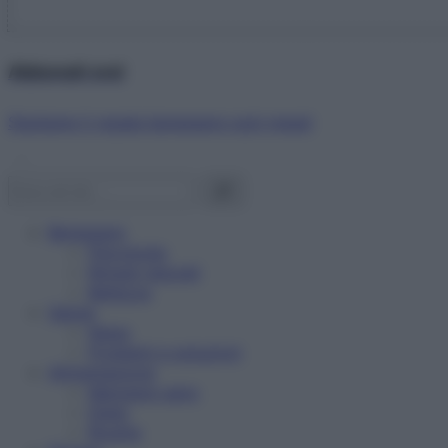
Abbonati ora!
Starbene ti regala benessere ogni mese!
Benessere
Psicologia
Rimedi naturali
Bellezza
Salute
News
Problemi e soluzioni
Alimentazione
Mangiare sano
Diete
Ricette