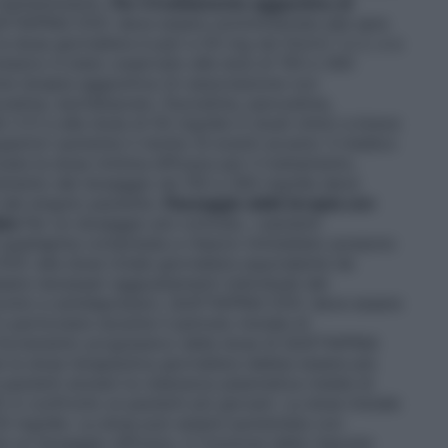
i mantenimento.
Per il trattamento aggiuntivo di
TIAPINA DOC deve essere somministrata alla sera
, la dose giornaliera è pari a 50 mg nei Giorni 1 e 2, e a
ressivo è stato osservato alle dosi di 150 e 300
ome terapia aggiuntiva (in associazione con
oxetina, escitalopram, fluoxetina, paroxetina,
 5.1) e alla dose di 50 mg/die in studi clinici a breve
eriori aumenta il rischio di eventi avversi. Il medico
zata la dose minima efficace per il trattamento,
cremento del dosaggio da 150 a 300 mg/die deve
 del singolo paziente.
Passaggio dalla terapia con
ato
Per un dosaggio più comodo, i pazienti
di quetiapina compresse a rilascio immediato possono
C alla dose totale giornaliera equivalente da
ere necessari aggiustamenti individuali del
icotici e antidepressivi, QUETIAPINA DOC deve essere
 particolare durante il periodo iniziale di
’incremento progressivo della dose di QUETIAPINA
la dose terapeutica giornaliera debba essere più
i pazienti anziani la clearance plasmatica media di
 in confronto ai pazienti più giovani. La dose iniziale
a 50 mg/die. La dose può essere aumentata con
e un dosaggio efficace, in funzione della risposta