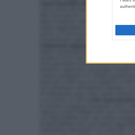
a gravi associati a disturbo bipolare
QUET
authenti
un’ora prima dei pasti. La dose giornaliera
600 mg al giorno 2. La dose giornaliera r
dalle condizioni cliniche, il dosaggio pu
essere aggiustata in un intervallo di do
giorno, in funzione della risposta clinica e 
mantenimento della schizofrenia non è n
trattamento degli episodi depressivi mag
essere somministrata prima di coricarsi. La
terapia è di 50 mg (Giorno 1), 100 mg (G
dose giornaliera raccomandata è di 300 mg
beneficio aggiuntivo nel gruppo trattato
(vedere paragrafo 5.1). Singoli pazienti 
dose pari a 600 mg. Dosi superiori a 30
nel trattamento del disturbo bipolare. In 
di tollerabilità, studi clinici hanno indic
a un minimo di 200 mg.
Per la prevenzion
le recidive di episodi maniacali, misti o d
risposto a QUETIAPINA DOC per il tratta
con QUETIAPINA DOC allo stesso dosaggio
di QUETIAPINA DOC può essere aggiustata i
tollerabilità individuale in un intervallo