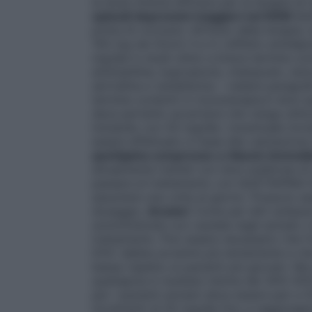
la dose minima efficace per la terapia d
episodi depressivi maggiori nel DDM
QUE
prima di coricarsi. All’inizio della terapia
150 mg nei Giorni 3 e 4. L’effetto antidep
mg/die in studi clinici a breve termine c
amitriptilina, bupropione, citalopram, dul
sertralina e venlafaxina – vedere paragrafo
termine condotti in monoterapia.A dosi sup
deve pertanto accertarsi che venga utiliz
iniziando con 50 mg/die. L’eventuale in
essere effettuato in base alla valutazione
quetiapina compresse a rilascio immedi
attualmente trattati con dosi suddivise 
passare al trattamento con QUETIAPINA DO
assumere una volta al giorno. Possono ess
dosaggio.
Anziani:
Come per altri antips
somministrata con cautela negli anziani, in
trattamento. Può essere necessario che l
DOC debba avvenire più lentamente e che 
bassa rispetto ai pazienti più giovani. Ne
quetiapina è risultata ridotta del 30%-50%
per i pazienti anziani deve essere pari 
incrementi di 50 mg/die fino a raggiunger