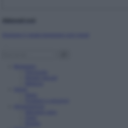
Abbonati ora!
Starbene ti regala benessere ogni mese!
Benessere
Psicologia
Rimedi naturali
Bellezza
Salute
News
Problemi e soluzioni
Alimentazione
Mangiare sano
Diete
Ricette