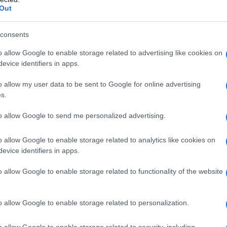
Out
consents
l acrilato (1:1), tipo A Lattosio anidro Magnesio
o allow Google to enable storage related to advertising like cookies on
imento
Copolimero acido metacrilico – etil acrilato
evice identifiers in apps.
o allow my user data to be sent to Google for online advertising
s.
to allow Google to send me personalized advertising.
 qualsiasi degli eccipienti elencati al paragrafo 6.1. La
i del citocromo P450 3A4, come gli inibitori dell’HIV-
icina, la claritromicina e il nefazodone, è controindicata
o allow Google to enable storage related to analytics like cookies on
evice identifiers in apps.
o allow Google to enable storage related to functionality of the website
aggio per ciascuna indicazione. Bisogna pertanto
o allow Google to enable storage related to personalization.
azioni chiare sul dosaggio più appropriato per la loro
a schizofrenia e degli episodi maniacali da moderati
o allow Google to enable storage related to security, including