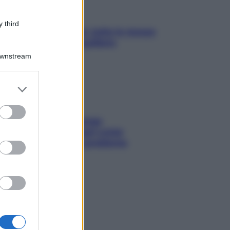
 third
SOS pelle irritabile: tutte le mosse
per riportarla in equilibrio
Downstream
er and store
to grant or
ed purposes
Capelli spezzati lungo
l’attaccatura? Scopri come
risolvere l’annoso problema