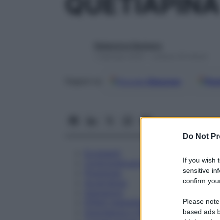
QUETIAPINA
Redazione Starbene
1 Gennaio 2025 – Lettura 34 minuti
Google
Discover
Fon
Seguici su
Do Not Pr
Eccipienti
If you wish 
Controindicazioni
sensitive in
Posologia
confirm your
Avvertenze
Interazioni
Please note
Effetti Indesiderati
Gravidanza e Allattamento
based ads b