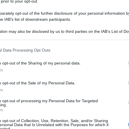
 prior to your opt-out.
rately opt-out of the further disclosure of your personal information by
he IAB’s list of downstream participants.
tion may also be disclosed by us to third parties on the IAB’s List of 
Descrizione tipo ricetta:
RR – RIPETIBILE
 that may further disclose it to other third parties.
10V IN 6MESI
 that this website/app uses one or more Google services and may gath
l Data Processing Opt Outs
Forma farmaceutica:
COMPRESSE RP
including but not limited to your visit or usage behaviour. You may click 
 to Google and its third-party tags to use your data for below specifi
o opt-out of the Sharing of my personal data.
ogle consent section.
In
amento della schizofrenia • trattamento del disturbo
o opt-out of the Sale of my Personal Data.
di maniacali da moderati a gravi nel disturbo bipolare
ivi maggiori nel disturbo bipolare • per la
In
acali o depressivi nei pazienti affetti da disturbo
a al trattamento con quetiapina • trattamento
to opt-out of processing my Personal Data for Targeted
ing.
iori nei pazienti con Disturbo Depressivo Maggiore
In
ottimale alla monoterapia antidepressiva (vedere
mento, il medico deve prendere in considerazione il
o opt-out of Collection, Use, Retention, Sale, and/or Sharing
ere paragrafo 4.4).
ersonal Data that Is Unrelated with the Purposes for which it
lected.