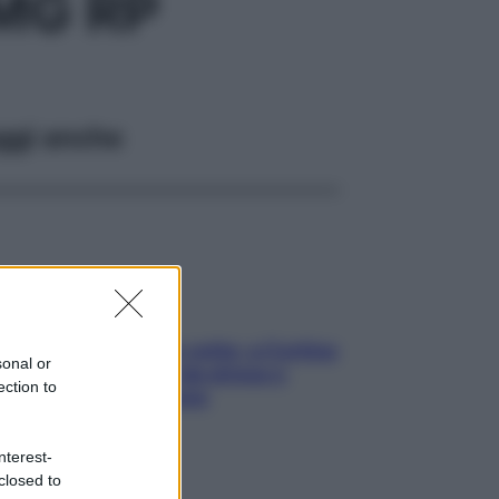
MG RP
ggi anche
Mindfulness tra le vette: a Cortina
sonal or
due giorni lontani da stress e
ection to
ansia da smartphone
nterest-
closed to