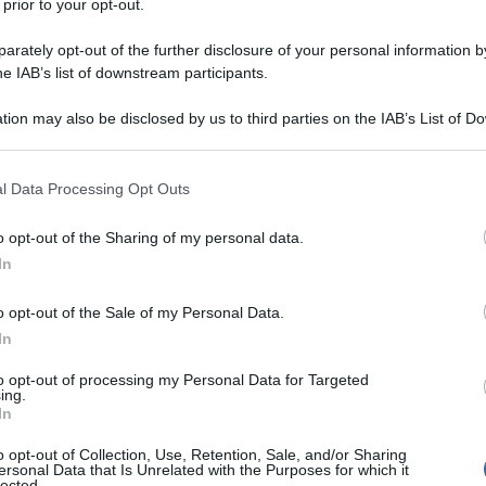
 prior to your opt-out.
rately opt-out of the further disclosure of your personal information by
he IAB’s list of downstream participants.
tion may also be disclosed by us to third parties on the IAB’s List of 
Descrizione tipo ricetta:
RR – RIPETIBILE
 that may further disclose it to other third parties.
10V IN 6MESI
 that this website/app uses one or more Google services and may gath
l Data Processing Opt Outs
Forma farmaceutica:
COMPRESSE RP
including but not limited to your visit or usage behaviour. You may click 
 to Google and its third-party tags to use your data for below specifi
o opt-out of the Sharing of my personal data.
ogle consent section.
In
amento della schizofrenia • trattamento del disturbo
o opt-out of the Sale of my Personal Data.
di maniacali da moderati a gravi nel disturbo bipolare
ivi maggiori nel disturbo bipolare • per la
In
acali o depressivi nei pazienti affetti da disturbo
a al trattamento con quetiapina • trattamento
to opt-out of processing my Personal Data for Targeted
ing.
iori nei pazienti con Disturbo Depressivo Maggiore
In
ottimale alla monoterapia antidepressiva (vedere
mento, il medico deve prendere in considerazione il
o opt-out of Collection, Use, Retention, Sale, and/or Sharing
ere paragrafo 4.4).
ersonal Data that Is Unrelated with the Purposes for which it
lected.