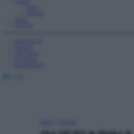
Fitness
Sport
Esercizi
Video
Podcast
Medicina AZ
Farmaci
Calcolatori
Oroscopo
Abbonamenti
Facebook
X
Instagram
Home
»
Farmaci