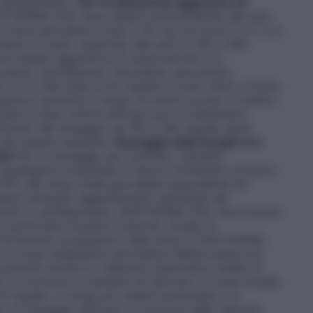
i mantenimento.
Per il trattamento aggiuntivo di
TIAPINA DOC deve essere somministrata alla sera
, la dose giornaliera è pari a 50 mg nei Giorni 1 e 2, e a
ressivo è stato osservato alle dosi di 150 e 300
ome terapia aggiuntiva (in associazione con
oxetina, escitalopram, fluoxetina, paroxetina,
 5.1) e alla dose di 50 mg/die in studi clinici a breve
eriori aumenta il rischio di eventi avversi. Il medico
zata la dose minima efficace per il trattamento,
cremento del dosaggio da 150 a 300 mg/die deve
 del singolo paziente.
Passaggio dalla terapia con
ato
Per un dosaggio più comodo, i pazienti
di quetiapina compresse a rilascio immediato possono
C alla dose totale giornaliera equivalente da
ere necessari aggiustamenti individuali del
icotici e antidepressivi, QUETIAPINA DOC deve essere
 particolare durante il periodo iniziale di
’incremento progressivo della dose di QUETIAPINA
la dose terapeutica giornaliera debba essere più
i pazienti anziani la clearance plasmatica media di
 in confronto ai pazienti più giovani. La dose iniziale
a 50 mg/die. La dose può essere aumentata con
e un dosaggio efficace, in funzione della risposta