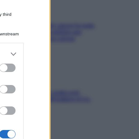
 third
Doccia, lavarsi tutti i giorni fa male
alla pelle? I miti da sfatare per
Downstream
proteggerla davvero senza
stressarla
er and store
to grant or
ed purposes
Aria condizionata: usala così,
senza rischiare raffreddore & Co.