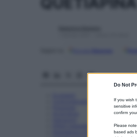
QUETIAPINA
Redazione Starbene
1 Gennaio 2025 – Lettura 34 minuti
Google
Discover
Fon
Seguici su
Do Not Pr
Eccipienti
If you wish 
Controindicazioni
sensitive in
Posologia
confirm your
Avvertenze
Interazioni
Please note
Effetti Indesiderati
Gravidanza e Allattamento
based ads b