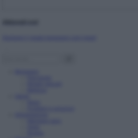
Abbonati ora!
Starbene ti regala benessere ogni mese!
Benessere
Psicologia
Rimedi naturali
Bellezza
Salute
News
Problemi e soluzioni
Alimentazione
Mangiare sano
Diete
Ricette