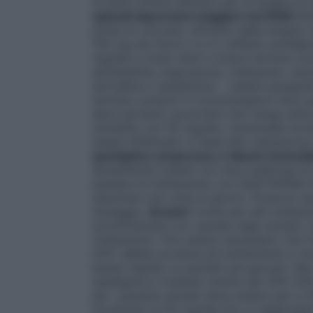
la dose minima efficace per la terapia d
episodi depressivi maggiori nel DDM
QUE
prima di coricarsi. All’inizio della terapia
150 mg nei Giorni 3 e 4. L’effetto antidep
mg/die in studi clinici a breve termine c
amitriptilina, bupropione, citalopram, dul
sertralina e venlafaxina – vedere paragrafo
termine condotti in monoterapia.A dosi sup
deve pertanto accertarsi che venga utiliz
iniziando con 50 mg/die. L’eventuale in
essere effettuato in base alla valutazione
quetiapina compresse a rilascio immedi
attualmente trattati con dosi suddivise 
passare al trattamento con QUETIAPINA DO
assumere una volta al giorno. Possono ess
dosaggio.
Anziani:
Come per altri antips
somministrata con cautela negli anziani, in
trattamento. Può essere necessario che l
DOC debba avvenire più lentamente e che 
bassa rispetto ai pazienti più giovani. Ne
quetiapina è risultata ridotta del 30%-50%
per i pazienti anziani deve essere pari 
incrementi di 50 mg/die fino a raggiunger