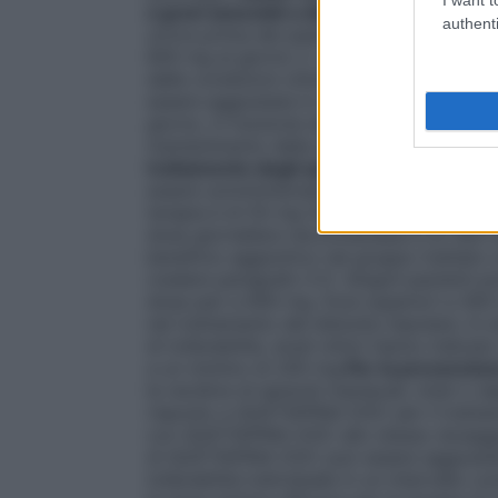
a gravi associati a disturbo bipolare
QUET
authenti
un’ora prima dei pasti. La dose giornaliera
600 mg al giorno 2. La dose giornaliera r
dalle condizioni cliniche, il dosaggio pu
essere aggiustata in un intervallo di do
giorno, in funzione della risposta clinica e 
mantenimento della schizofrenia non è n
trattamento degli episodi depressivi mag
essere somministrata prima di coricarsi. La
terapia è di 50 mg (Giorno 1), 100 mg (G
dose giornaliera raccomandata è di 300 mg
beneficio aggiuntivo nel gruppo trattato
(vedere paragrafo 5.1). Singoli pazienti 
dose pari a 600 mg. Dosi superiori a 30
nel trattamento del disturbo bipolare. In 
di tollerabilità, studi clinici hanno indic
a un minimo di 200 mg.
Per la prevenzion
le recidive di episodi maniacali, misti o d
risposto a QUETIAPINA DOC per il tratta
con QUETIAPINA DOC allo stesso dosaggio
di QUETIAPINA DOC può essere aggiustata i
tollerabilità individuale in un intervallo