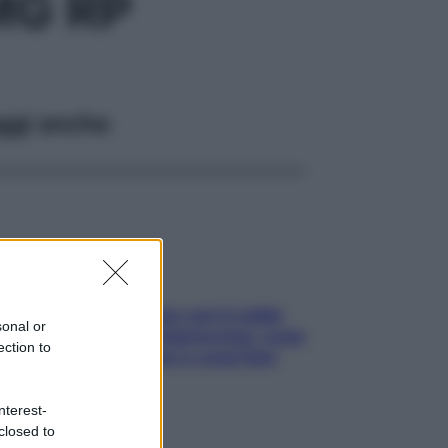
MG RP
ggi anche
Perché la pressione con il caldo
sonal or
scende e sale all’improvviso: cosa
ection to
succede alle donne e cosa fare
subito
nterest-
closed to