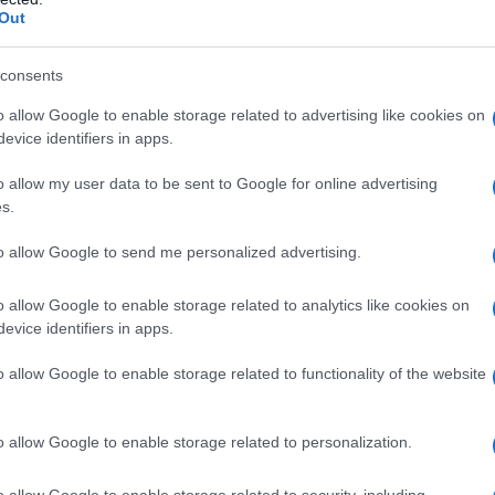
Out
consents
l acrilato (1:1), tipo A Lattosio anidro Magnesio
o allow Google to enable storage related to advertising like cookies on
imento
Copolimero acido metacrilico – etil acrilato
evice identifiers in apps.
o allow my user data to be sent to Google for online advertising
s.
to allow Google to send me personalized advertising.
 qualsiasi degli eccipienti elencati al paragrafo 6.1. La
i del citocromo P450 3A4, come gli inibitori dell’HIV-
icina, la claritromicina e il nefazodone, è controindicata
o allow Google to enable storage related to analytics like cookies on
evice identifiers in apps.
o allow Google to enable storage related to functionality of the website
aggio per ciascuna indicazione. Bisogna pertanto
o allow Google to enable storage related to personalization.
azioni chiare sul dosaggio più appropriato per la loro
a schizofrenia e degli episodi maniacali da moderati
o allow Google to enable storage related to security, including