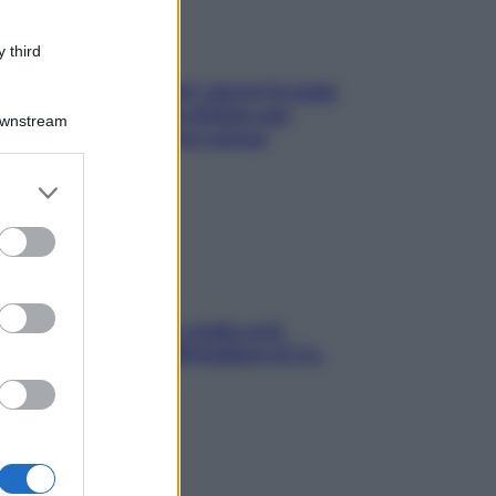
 third
Doccia, lavarsi tutti i giorni fa male
alla pelle? I miti da sfatare per
Downstream
proteggerla davvero senza
stressarla
er and store
to grant or
ed purposes
Aria condizionata: usala così,
senza rischiare raffreddore & Co.