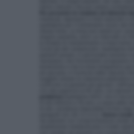
bipolare. In singoli pazienti, nel caso mani
hanno indicato che può essere considerat
Per prevenire le ricadute nel disturbo b
maniacali, depressivi e misti associati a d
quetiapina per il trattamento acuto del d
stessa dose. La dose può essere poi variata
singolo paziente, entro un intervallo di 
la terapia di mantenimento è importante c
Come gli altri antipsicotici, Quetiapina 
pazienti anziani, in particolare durante il
necessario che l’incremento progressivo 
lentamente e che la dose terapeutica gior
più giovane, in funzione della risposta clin
soggetti anziani la clearance plasmatica 
confronto ai pazienti più giovani. L’effica
con età superiore ai 65 anni, con episodi 
pediatrica
Quetiapina AHCL non è raccoman
di età inferiore a 18 anni, a causa della 
di età. L’evidenza disponibile fornita dagl
paragrafi 4.4, 4.8, 5.1 e 5.2.
Danno renale
nei pazienti con compromissione renale.
ampiamente metabolizzata a livello epati
con cautela nei pazienti con compromissi