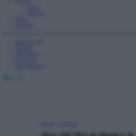
Fitness
Sport
Esercizi
Video
Podcast
Medicina AZ
Farmaci
Calcolatori
Oroscopo
Abbonamenti
Facebook
X
Instagram
Home
»
Farmaci