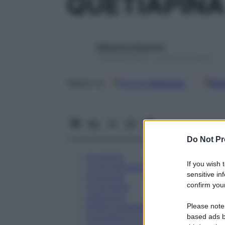
QUETIAPINA
Redazione Starbene
1 Gennaio 2025 – Lettura 33 minuti
Google
Discover
Fon
Seguici su
Do Not Pr
Eccipienti
If you wish 
Controindicazioni
sensitive in
Posologia
confirm your
Avvertenze
Interazioni
Please note
Effetti Indesiderati
Gravidanza e Allattamento
based ads b