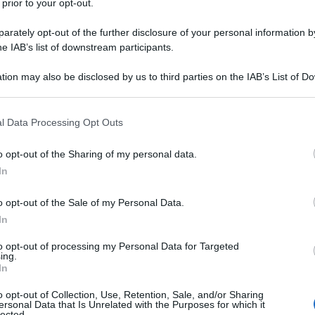
 prior to your opt-out.
rately opt-out of the further disclosure of your personal information by
he IAB’s list of downstream participants.
ATO
tion may also be disclosed by us to third parties on the IAB’s List of 
Descrizione tipo ricetta:
RR – RIPETIBILE
 that may further disclose it to other third parties.
10V IN 6MESI
 that this website/app uses one or more Google services and may gath
l Data Processing Opt Outs
Forma farmaceutica:
COMPRESSE
including but not limited to your visit or usage behaviour. You may click 
RIVESTITE
 to Google and its third-party tags to use your data for below specifi
o opt-out of the Sharing of my personal data.
ogle consent section.
In
o opt-out of the Sale of my Personal Data.
ento della schizofrenia. • Trattamento del disturbo
di maniacali associati a bipolarismo da moderati a
In
depressivi maggiori associati al disturbo bipolare •
enti il cui episodio maniacale o depressivo ha
to opt-out of processing my Personal Data for Targeted
ing.
In
o opt-out of Collection, Use, Retention, Sale, and/or Sharing
ersonal Data that Is Unrelated with the Purposes for which it
lected.