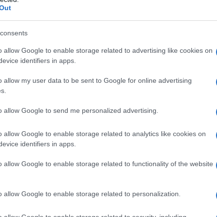
Out
o (Tipo–A) Calcio fosfato bibasico biidrato Povidone
Magnesio stearato Rivestimento del film: 25 mg:
Titanio diossido Macrogol 400 Ferro ossido giallo
consents
 (03B52117) Ipromellosa 6cP Titanio diossido
o allow Google to enable storage related to advertising like cookies on
: Ipromellosa E–5 Macrogol 400 Titanio diossido 300
evice identifiers in apps.
o diossido
o allow my user data to be sent to Google for online advertising
s.
to allow Google to send me personalized advertising.
o qualsiasi degli eccipienti. La somministrazione
 P450 3A4, come gli inibitori dell’HIV–proteasi, degli
itromicina e il nefazodone, è controindicata. (Vedere
o allow Google to enable storage related to analytics like cookies on
evice identifiers in apps.
o allow Google to enable storage related to functionality of the website
posologici diversi. È perciò necessario assicurarsi
o allow Google to enable storage related to personalization.
i sul dosaggio appropriato per la loro patologia.
za cibo.
Adulti
Per il trattamento della schizofrenia
o allow Google to enable storage related to security, including