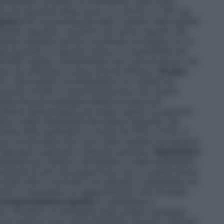
festassero problemi di tollerabilità, studi clinici
a una riduzione della dose a un minimo di 200 mg.
ipolare
Per la prevenzione delle ricadute degli episodi
isturbo bipolare, i pazienti che hanno risposto alla
isturbo bipolare devono continuare la terapia con la
 secondo la risposta clinica e la tollerabilità del
300–800 mg/die, somministrati due volte al giorno. Per
he sia utilizzata la dose minima efficace.
Anziani
AHCL deve essere somministrata con cautela nei
 periodo iniziale di somministrazione. Può essere
della dose di quetiapina debba avvenire più
naliera debba essere più bassa rispetto al paziente
ica e della tollerabilità del singolo paziente. Nei
media della quetiapina si riduce dal 30% al 50%, in
cia e la sicurezza non sono state valutate nei pazienti
depressivi associati a disturbo bipolare.
Popolazione
data per l’utilizzo nei bambini e negli adolescenti
mancanza di dati che supportano l’uso in questa fascia
i studi clinici controllati con placebo è presentata nei
Non è necessario un aggiustamento del dosaggio
Compromissione epatica
La quetiapina è
co. Pertanto, la quetiapina deve essere impiegata
one epatica nota, particolarmente durante il periodo