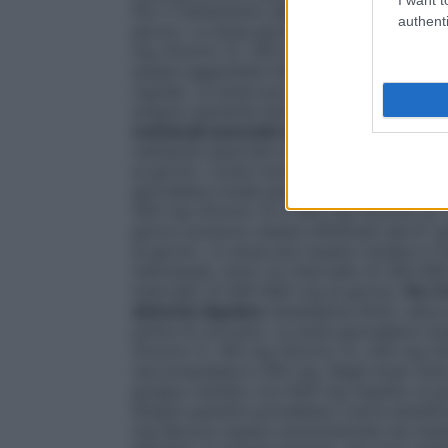
Per il trattamento della schizofrenia, Qu
authenti
giorno. La dose giornaliera totale per i pr
mg (Giorno 2), 200 mg (Giorno 3) e 300 m
essere aggiustata fino al consueto inter
mg/die. La dose può essere variata in funzi
singolo paziente entro un intervallo di 1
maniacali associati al disturbo bipolare 
maniacali associati al disturbo bipolare
al giorno. Come monoterapia o terapia agg
giornaliera totale per i primi quattro gio
300 mg (Giorno 3) e 400 mg (Giorno 4). U
giorno possono essere effettuati dal 6° 
al giorno. La dose può essere variata in fun
individuale, entro un intervallo di 200–80
intervallo di 400–800 mg al giorno.
Per i
disturbo bipolare
Quetiapina AHCL deve es
prima di coricarsi. La dose giornaliera tot
(Giorno 1), 100 mg (Giorno 2), 200 mg (G
raccomandata è 300 mg. Negli studi clinic
gruppo trattato con 600 mg rispetto al g
Singoli pazienti potrebbero trarre benefi
mg devono essere somministrate da medic