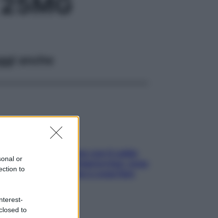
 25MG
ggi anche
Perché la pressione con il caldo
sonal or
scende e sale all’improvviso: cosa
ection to
succede alle donne e cosa fare
subito
nterest-
closed to