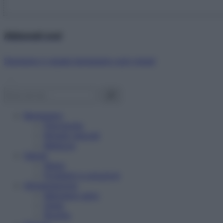
Abbonati ora!
Starbene ti regala benessere ogni mese!
Benessere
Psicologia
Rimedi naturali
Bellezza
Salute
News
Problemi e soluzioni
Alimentazione
Mangiare sano
Diete
Ricette