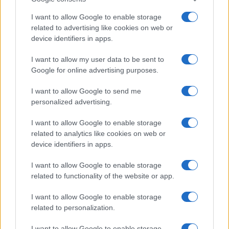
I want to allow Google to enable storage
related to advertising like cookies on web or
device identifiers in apps.
I want to allow my user data to be sent to
Google for online advertising purposes.
I want to allow Google to send me
personalized advertising.
I want to allow Google to enable storage
related to analytics like cookies on web or
device identifiers in apps.
I want to allow Google to enable storage
related to functionality of the website or app.
I want to allow Google to enable storage
related to personalization.
I want to allow Google to enable storage