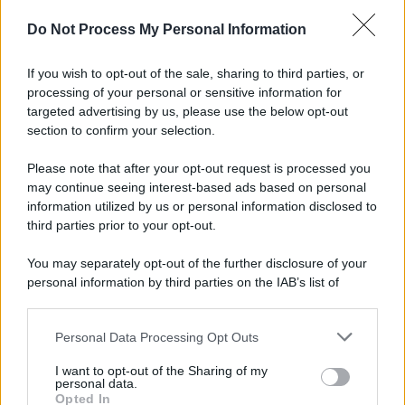
Do Not Process My Personal Information
If you wish to opt-out of the sale, sharing to third parties, or
processing of your personal or sensitive information for
targeted advertising by us, please use the below opt-out
section to confirm your selection.
Please note that after your opt-out request is processed you
may continue seeing interest-based ads based on personal
information utilized by us or personal information disclosed to
third parties prior to your opt-out.
You may separately opt-out of the further disclosure of your
personal information by third parties on the IAB’s list of
downstream participants.
Personal Data Processing Opt Outs
This information may also be disclosed by us to third parties
on the IAB’s List of Downstream Participants that may further
I want to opt-out of the Sharing of my
disclose it to other third parties.
personal data.
Opted In