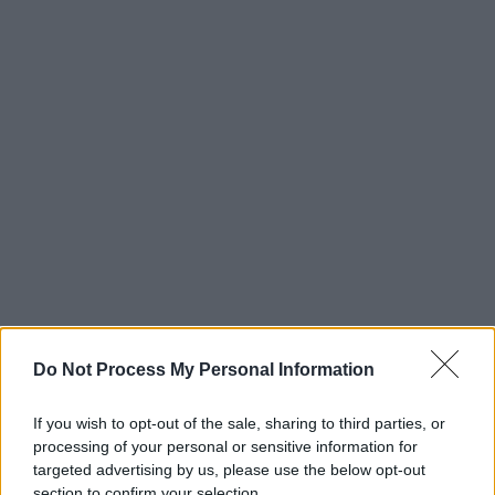
Do Not Process My Personal Information
If you wish to opt-out of the sale, sharing to third parties, or
processing of your personal or sensitive information for
targeted advertising by us, please use the below opt-out
section to confirm your selection.