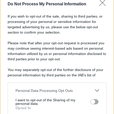
Do Not Process My Personal Information
If you wish to opt-out of the sale, sharing to third parties, or
processing of your personal or sensitive information for
targeted advertising by us, please use the below opt-out
section to confirm your selection.
Please note that after your opt-out request is processed you
may continue seeing interest-based ads based on personal
information utilized by us or personal information disclosed to
third parties prior to your opt-out.
You may separately opt-out of the further disclosure of your
personal information by third parties on the IAB’s list of
downstream participants.
Personal Data Processing Opt Outs
This information may also be disclosed by us to third parties
on the IAB’s List of Downstream Participants that may further
I want to opt-out of the Sharing of my
disclose it to other third parties.
personal data.
Opted In
Please note that this website/app uses one or more Google