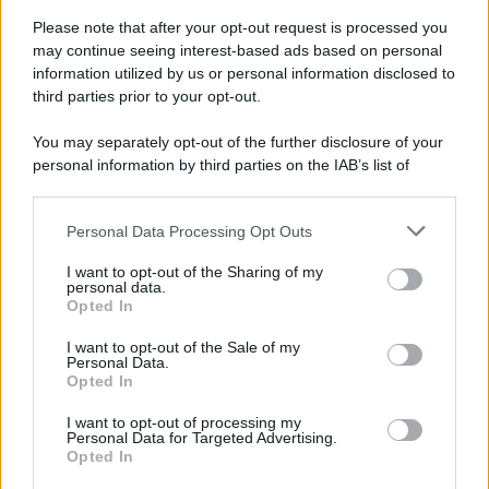
Please note that after your opt-out request is processed you
may continue seeing interest-based ads based on personal
information utilized by us or personal information disclosed to
third parties prior to your opt-out.
You may separately opt-out of the further disclosure of your
personal information by third parties on the IAB’s list of
downstream participants.
Personal Data Processing Opt Outs
This information may also be disclosed by us to third parties
on the IAB’s List of Downstream Participants that may further
I want to opt-out of the Sharing of my
disclose it to other third parties.
personal data.
Opted In
Please note that this website/app uses one or more Google
services and may gather and store information including but
I want to opt-out of the Sale of my
Personal Data.
not limited to your visit or usage behaviour. You may click to
Opted In
grant or deny consent to Google and its third-party tags to
use your data for below specified purposes in below Google
I want to opt-out of processing my
consent section.
Personal Data for Targeted Advertising.
Opted In