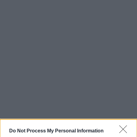
Do Not Process My Personal Information