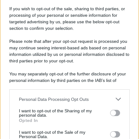
If you wish to opt-out of the sale, sharing to third parties, or
processing of your personal or sensitive information for
targeted advertising by us, please use the below opt-out
section to confirm your selection.
Please note that after your opt-out request is processed you
may continue seeing interest-based ads based on personal
information utilized by us or personal information disclosed to
third parties prior to your opt-out.
You may separately opt-out of the further disclosure of your
personal information by third parties on the IAB’s list of
downstream participants.
Personal Data Processing Opt Outs
This information may also be disclosed by us to third parties
on the IAB’s List of Downstream Participants that may further
I want to opt-out of the Sharing of my
disclose it to other third parties.
personal data.
Opted In
Please note that this website/app uses one or more Google
services and may gather and store information including but
I want to opt-out of the Sale of my
Personal Data.
not limited to your visit or usage behaviour. You may click to