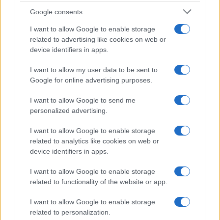
Google consents
I want to allow Google to enable storage
related to advertising like cookies on web or
device identifiers in apps.
I want to allow my user data to be sent to
Google for online advertising purposes.
I want to allow Google to send me
personalized advertising.
I want to allow Google to enable storage
related to analytics like cookies on web or
device identifiers in apps.
I want to allow Google to enable storage
related to functionality of the website or app.
I want to allow Google to enable storage
related to personalization.