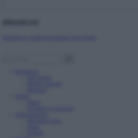
Abbonati ora!
Starbene ti regala benessere ogni mese!
Benessere
Psicologia
Rimedi naturali
Bellezza
Salute
News
Problemi e soluzioni
Alimentazione
Mangiare sano
Diete
Ricette