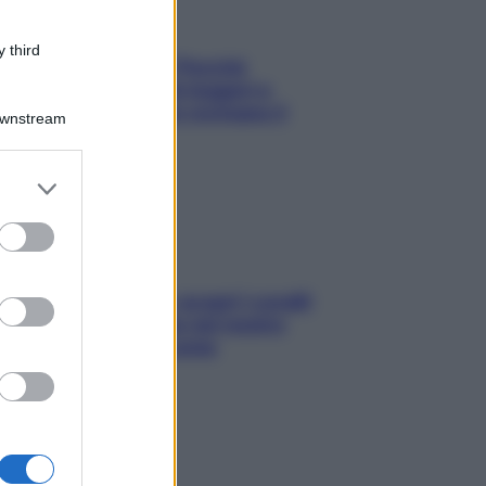
 third
Fame dopo cena? Perché
succede e 6 snack leggeri e
appetitosi che non rovinano il
Downstream
sonno
er and store
to grant or
ed purposes
Non solo Maldive: scopri i coralli
che si nascondono nel nostro
Mediterraneo (e come
proteggerli)