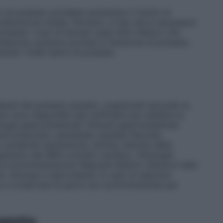
ri di potassio potrebbe aumentare il rischio di
disfunzione renale. Pertanto, in tali casi è necessario
 potassio. L’uso di farmaci quali ACE–inibitori che
osterone, possono portare a ritenzione di potassio.
te i livelli sierici di potassio.
iderati del potassio acetato, organizzati secondo la
sono disponibili dati sufficienti per stabilire la
logie gastrointestinali
: Disturbi gastrointestinali.
euromuscolari, parestesie, paralasi flaccide,
e cardiache
: Ipotensione, aritmie, disturbi della
gamento del QRS e arresto cardiaco.
Patologie
e di somministrazione
: Risposte febbrili, infezioni nella
ti, stravaso e ipervolemia. In caso di reazione
e e conservare la parte non sommministrata per
mento