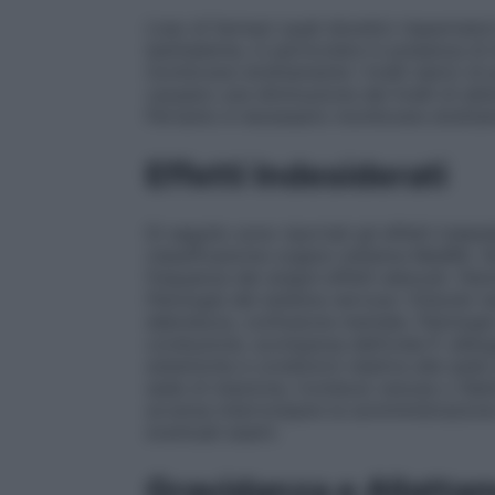
L’uso di farmaci quali diuretici risparmato
iperkalemia, in particolare in presenza di 
monitorare strettamente i livelli sierici di
causano una diminuzione dei livelli di ald
Pertanto è necessario monitorare strettamen
Effetti Indesiderati
Di seguito sono riportati gli effetti indes
classificazione organo–sistema MedRA. Non 
frequanza dei singoli effetti elencati.
Pato
Patologie del sistema nervoso
: Disturbi n
debolezza, confusione mentale.
Patologi
conduzione, scomparsa dell’onda P, allar
sistemiche e condizioni relative alla sed
sede di iniezione, trombosi venose o flebi
avversa interrompere la somministrazion
eventuali esami.
Gravidanza e Allatta