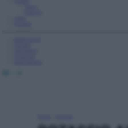
Fitness
Sport
Esercizi
Video
Podcast
Medicina AZ
Farmaci
Calcolatori
Oroscopo
Abbonamenti
Facebook
X
Instagram
Home
»
Farmaci