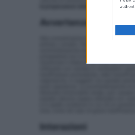
velocità di infusione deve essere aggiusta
la preparazione della diluizione e prima
authenti
Avvertenze
Alte concentrazioni plasmatiche di potas
aritmie o arresto. Per evitare intossicazio
somministrazione dovrebbe essere guidata
potassiemia non è indicativa delle concent
monitorare il bilancio dei fluidi, gli elettro
Utilizzare con cautela in cardiopatici specie
insufficienze surrenaliche, nelle innsuffic
respiratorie, in soggetti con paralisi peri
post–operatorie. La somministrazione di s
diminuita funzionalità renale, può causare
acetato devono essere utilizzate con caute
e in quelle condizioni in cui c’è un aumento
ione, come nel caso di grave insufficienza
Interazioni