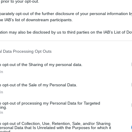
 prior to your opt-out.
rately opt-out of the further disclosure of your personal information by
he IAB’s list of downstream participants.
tion may also be disclosed by us to third parties on the IAB’s List of 
Descrizione tipo ricetta:
OSP – USO
 that may further disclose it to other third parties.
OSPEDALIERO
 that this website/app uses one or more Google services and may gath
l Data Processing Opt Outs
Forma farmaceutica:
SOLUZIONE
including but not limited to your visit or usage behaviour. You may click 
INIETTABILE
 to Google and its third-party tags to use your data for below specifi
o opt-out of the Sharing of my personal data.
ogle consent section.
 potassio in pazienti per i quali non è possibile una
In
delle acidosi di media entità. Additivo per la
parenterale, quando i bisogni del paziente non
o opt-out of the Sale of my Personal Data.
ndard di elettroliti o soluzioni di nutrienti.
In
to opt-out of processing my Personal Data for Targeted
ing.
In
o opt-out of Collection, Use, Retention, Sale, and/or Sharing
ersonal Data that Is Unrelated with the Purposes for which it
lected.