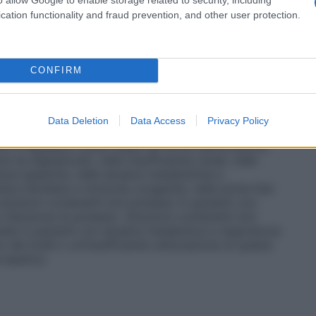
ta in rapporto alla tolleranza.
Agitare bene durante
 della somministrazione.
cation functionality and fraud prevention, and other user protection.
CONFIRM
sio possono causare morte per depressione cardiaca,
ni da potassio, l’infusione deve essere lenta. La
 attraverso elettrocardiogrammi seriati; la
Data Deletion
Data Access
Privacy Policy
razioni cellulari di potassio. E’ buona norma
liti e l’equilibrio acido–base nel corso dell’infusione.
 se digitalizzati, nelle insufficienze renali, nelle
ienze epatiche, nelle alcalosi metaboliche e
odica familiare e miotonia congenita, nelle prime fasi
oluzioni contenenti ioni potassio in pazienti con
 ritenzione di potassio. Soluzioni contenenti ioni
la in pazienti con alcalosi metabolica e respiratoria
 dei livelli o un’insufficiente utilizzazione di questo
 epatica.