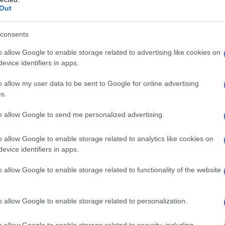
Out
 qualsiasi degli eccipienti; – iperkalemia o nei casi di
consents
za epatica, renale e surrenale; – malattia di Addison
ampi da calore; – adinamia episodica ereditaria.
o allow Google to enable storage related to advertising like cookies on
evice identifiers in apps.
o allow my user data to be sent to Google for online advertising
s.
dalle condizioni cliniche del paziente, tenendo in
ro ordinario di potassio è il seguente:
Adulti
: 40–80
to allow Google to send me personalized advertising.
ccedere per l’adulto i 200 mEq al giorno.
Bambini
: 2–
za e l’efficacia dell’uso di potassio acetato non sono
o allow Google to enable storage related to analytics like cookies on
essere iniettato come tale
. E’ mortale se infuso
evice identifiers in apps.
ale deve essere somministrato per via endovenosa
solo
 o di sodio cloruro 0.9% (soluzione fisiologica). Il
o allow Google to enable storage related to functionality of the website
 a funzionalità renale integra e ad una velocità non
ioni di urgenza (valori di potassemia inferiori o
ardiografiche e paralisi muscolare) non superare la
o allow Google to enable storage related to personalization.
o monitoraggio elettrocardiografico e non superare la
roppo rapide possono causare dolore locale e la
o allow Google to enable storage related to security, including