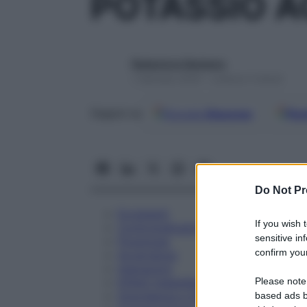
POTASSIO A
Redazione Starbene
1 Gennaio 2025 – Lettura 4 minuti
Google
Discover
Fon
Seguici su
Do Not Pr
Eccipienti
If you wish 
Controindicazioni
sensitive in
Posologia
confirm your
Avvertenze
Interazioni
Please note
Effetti Indesiderati
Gravidanza e Allattamento
based ads b