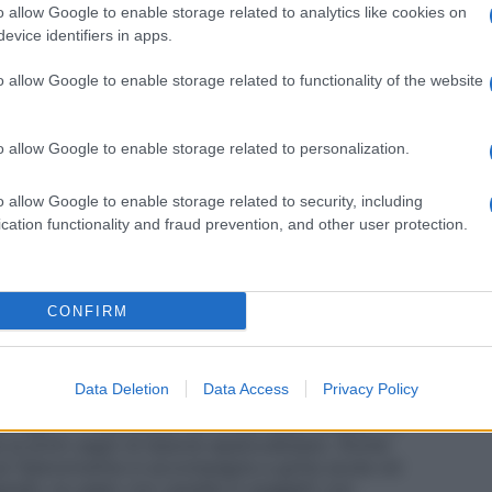
o allow Google to enable storage related to analytics like cookies on
evice identifiers in apps.
ibilità al principio attivo o ad uno qualsiasi degli
o allow Google to enable storage related to functionality of the website
 o presunta.
o allow Google to enable storage related to personalization.
o allow Google to enable storage related to security, including
35 mg/kg di peso corporeo al giorno, in unica dose o
cation functionality and fraud prevention, and other user protection.
 al giorno). L’uso del preparato nell’ambito della
ituali degli altri farmaci antitubercolari.
CONFIRM
le un attento e giornaliero controllo del paziente.
Data Deletion
Data Access
Privacy Policy
are la determinazione delle transaminasi) vanno
 ed ogni 2–4 settimane nel corso della terapia. La
i primi segni di lesione epatocellulare. Anche
se l’iperuricemia si accompagna a gotta acuta od
reparato va usato con cautela in soggetti con