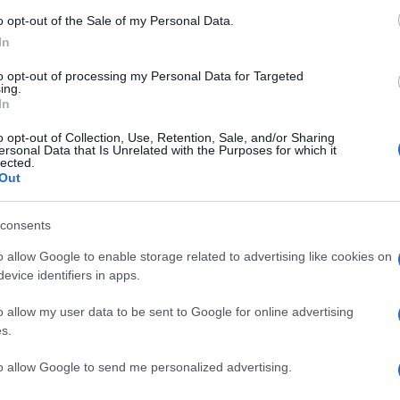
o opt-out of the Sale of my Personal Data.
In
to opt-out of processing my Personal Data for Targeted
ing.
Descrizione tipo ricetta:
RR – RIPETIBILE
In
10V IN 6MESI
o opt-out of Collection, Use, Retention, Sale, and/or Sharing
ersonal Data that Is Unrelated with the Purposes for which it
lected.
Forma farmaceutica:
COMPRESSE
Out
Presenza Lattosio:
No
consents
ttiva causata da Mycobacterium tuberculosis. Il
o allow Google to enable storage related to advertising like cookies on
 atipici. La Piraldina va somministrata solo in
evice identifiers in apps.
ari.
o allow my user data to be sent to Google for online advertising
s.
to allow Google to send me personalized advertising.
o, acido stearico, amido di mais.