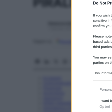
PIRALDINA 
Do Not Pr
If you wish 
sensitive in
Redazione Starbene
confirm your
1 Gennaio 2025 – Lettura 2 minuti
Please note
Google
Discover
Fon
Seguici su
based ads b
third parties
You may sepa
parties on t
This informa
Eccipienti
Participants
Controindicazioni
Please note
Posologia
Persona
information 
Avvertenze
deny consent
Interazioni
I want t
Effetti Indesiderati
in below Go
Opted 
Gravidanza e Allattamento