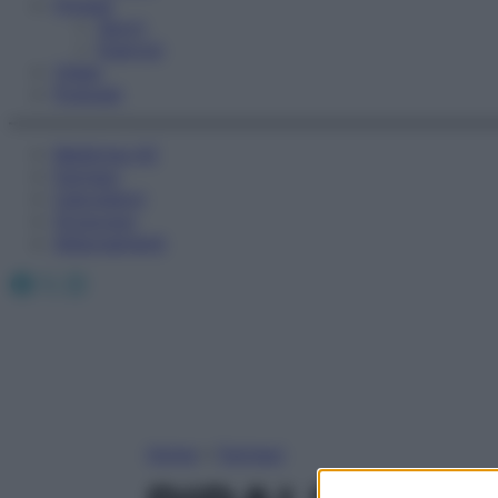
Fitness
Sport
Esercizi
Video
Podcast
Medicina AZ
Farmaci
Calcolatori
Oroscopo
Abbonamenti
Facebook
X
Instagram
Home
»
Farmaci