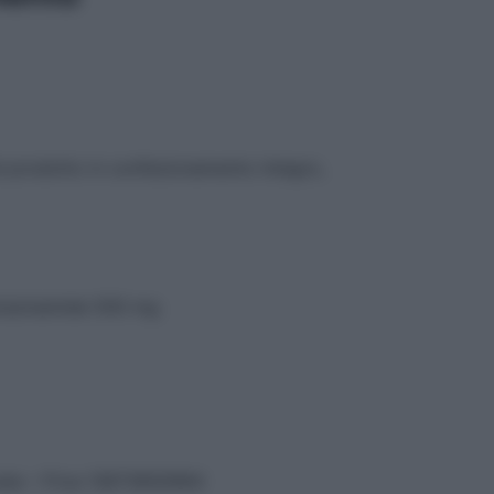
 al prodotto in confezionamento integro,
irazinamide 500 mg
vata – P.Iva 13673600964