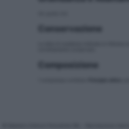
Vd. punto 4.4.
Conservazione
La data di scadenza indicata si riferisce
correttamente conservato.
Composizione
1 compressa contiene:
Principio attivo
: p
© Belpietro Edizioni Periodiche SRL – Riproduzione riser