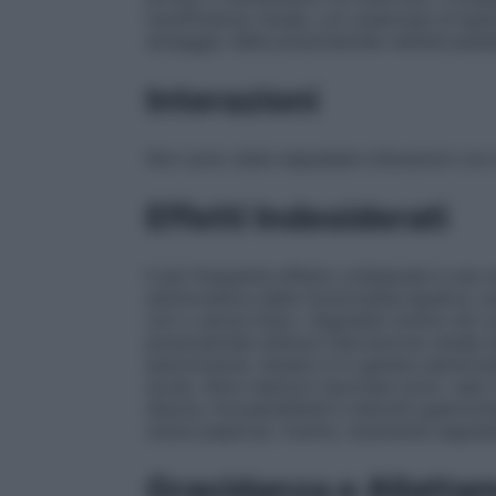
insufficienza renale, con anamnesi di epis
dosaggio della pirazinamide nell’età pedia
Interazioni
Non sono state segnalate interazioni con a
Effetti Indesiderati
Il più frequente effetto collaterale è una
asintomatica della funzionalità epatica, sve
con o senza ittero. Segnalati inoltre rari 
pirazinamide inibisce l’escrezione renale
iperuricemia. Questo è in genere asintoma
acuta. Altre reazioni riportate sono: rash 
disuria, fotosensibilità e disturbi gastro
ulcera peptica). Inoltre, raramente segna
Gravidanza e Allatta