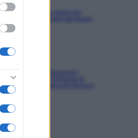
L’oroscopo food di Jupiter per
l’estate 2026 dedicato agli amanti
del cibo
La trappola della dopamina ti
segue in spiaggia? Strategie di
digital detox per staccare davvero