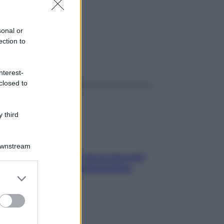
sonal or
ection to
ggi anche
nterest-
closed to
 third
Downstream
Contare le calorie serve ancora?
La risposta della nutrizionista
er and store
to grant or
ed purposes