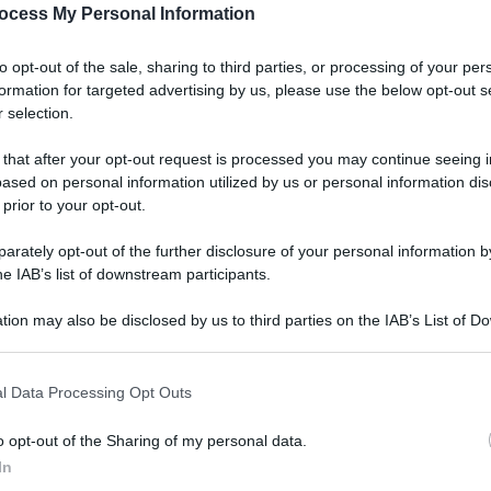
50CPR 500MG
ocess My Personal Information
to opt-out of the sale, sharing to third parties, or processing of your per
formation for targeted advertising by us, please use the below opt-out s
 selection.
Le
 that after your opt-out request is processed you may continue seeing i
ti preferite
ased on personal information utilized by us or personal information dis
 prior to your opt-out.
rately opt-out of the further disclosure of your personal information by
he IAB’s list of downstream participants.
tion may also be disclosed by us to third parties on the IAB’s List of 
 that may further disclose it to other third parties.
 that this website/app uses one or more Google services and may gath
l Data Processing Opt Outs
including but not limited to your visit or usage behaviour. You may click 
 to Google and its third-party tags to use your data for below specifi
o opt-out of the Sharing of my personal data.
ogle consent section.
In