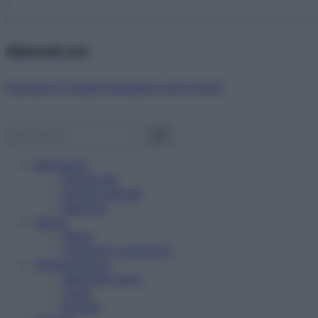
Abbonati ora!
Starbene ti regala benessere ogni mese!
Benessere
Psicologia
Rimedi naturali
Bellezza
Salute
News
Problemi e soluzioni
Alimentazione
Mangiare sano
Diete
Ricette