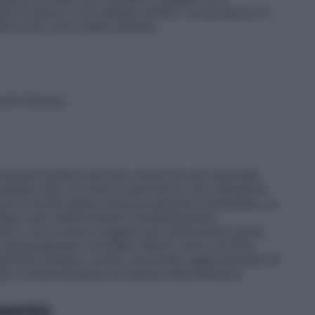
odi di gotta o con diabete mellito. La sicurezza e il
trica non sono state stabilite.
ltri farmaci.
 reazione epatica che può variare da una anomalia
labile solo con test di laboratorio, fino all’epatite
casi di atrofia giallo–acuta progressiva fulminante. La
 degli urati, determinando frequentemente
tico, ma in alcuni soggetti può determinare gotta
maculopapulare, artralgia, febbre, acne, porfiria,
intestinali (nausea, vomito, anoressia, aggravamento di
lati, trombocitopenia ed anemia sideroblastica.
mento