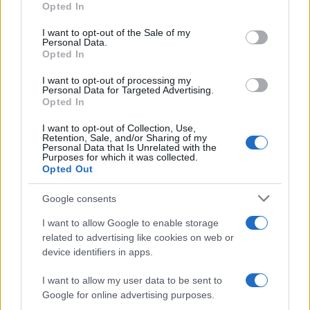
Opted In
Please note that this website/app uses one or more Google
services and may gather and store information including but
I want to opt-out of the Sale of my
Personal Data.
not limited to your visit or usage behaviour. You may click to
Opted In
grant or deny consent to Google and its third-party tags to
use your data for below specified purposes in below Google
I want to opt-out of processing my
consent section.
Personal Data for Targeted Advertising.
Opted In
I want to opt-out of Collection, Use,
Retention, Sale, and/or Sharing of my
Personal Data that Is Unrelated with the
Purposes for which it was collected.
Opted Out
Google consents
I want to allow Google to enable storage
related to advertising like cookies on web or
device identifiers in apps.
I want to allow my user data to be sent to
Google for online advertising purposes.