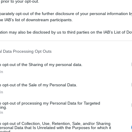
 prior to your opt-out.
rately opt-out of the further disclosure of your personal information by
he IAB’s list of downstream participants.
 MONOIDRATO/POLIAMINOACIDI/SALI
tion may also be disclosed by us to third parties on the IAB’s List of 
 that may further disclose it to other third parties.
Descrizione tipo ricetta:
RNRL –
LIMITATIVA NON RIPETIB.
 that this website/app uses one or more Google services and may gath
l Data Processing Opt Outs
including but not limited to your visit or usage behaviour. You may click 
Forma farmaceutica:
EMULSIONE PER
 to Google and its third-party tags to use your data for below specifi
o opt-out of the Sharing of my personal data.
INFUSIONE
ogle consent section.
In
o opt-out of the Sale of my Personal Data.
ni sopra i 2 anni di età quando la nutrizione orale o
In
 controindicata.
to opt-out of processing my Personal Data for Targeted
ing.
In
o opt-out of Collection, Use, Retention, Sale, and/or Sharing
ersonal Data that Is Unrelated with the Purposes for which it
odio idrossido (per la correzione del pH), Acido
lected.