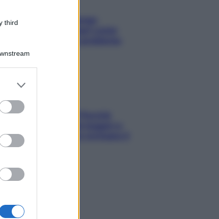
Capelli spezzati lungo
 third
l’attaccatura? Scopri come
risolvere l’annoso problema
Downstream
er and store
to grant or
ed purposes
Fame dopo cena? Perché
succede e 6 snack leggeri e
appetitosi che non rovinano il
sonno