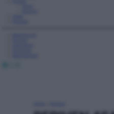
Fitness
Sport
Esercizi
Video
Podcast
Medicina AZ
Farmaci
Calcolatori
Oroscopo
Abbonamenti
Facebook
X
Instagram
Home
»
Farmaci