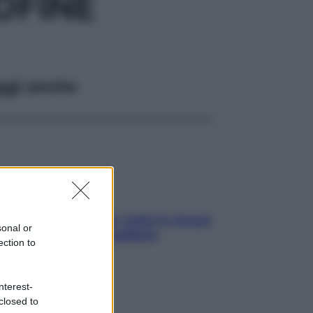
OFINE
ggi anche
SOS pelle irritabile: tutte le mosse
sonal or
per riportarla in equilibrio
ection to
nterest-
closed to