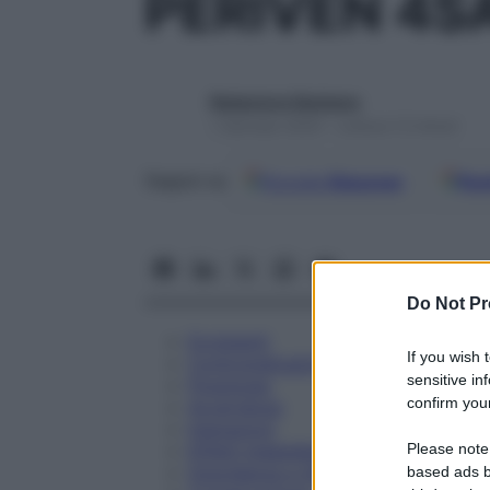
PERIVEN 4S
Redazione Starbene
1 Gennaio 2025 – Lettura 12 minuti
Google
Discover
Fon
Seguici su
Do Not Pr
Eccipienti
If you wish 
Controindicazioni
sensitive in
Posologia
confirm your
Avvertenze
Interazioni
Please note
Effetti Indesiderati
Gravidanza e Allattamento
based ads b