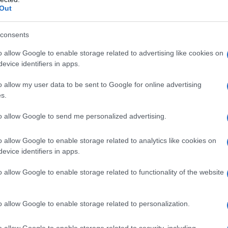
, Acqua per preparazioni iniettabili.
Out
consents
o allow Google to enable storage related to advertising like cookies on
oia o di arachide, ad uno qualsiasi dei principi attivi o
evice identifiers in apps.
 Grave iperlipidemia. Grave insufficienza epatica.
lie congenite del metabolismo degli aminoacidi.
o allow my user data to be sent to Google for online advertising
tà di ricorso ad emofiltrazione o dialisi. Shock acuto.
s.
insulina/ora. Livelli sierici patologicamente elevati di
ndicazioni generali per ogni terapia infusionale: edema
to allow Google to send me personalized advertising.
icienza cardiaca scompensata e disidratazione
oni instabili (ad es. gravi condizioni post-
o miocardico acuto, acidosi metabolica, grave sepsi
o allow Google to enable storage related to analytics like cookies on
tto i 2 anni di età.
evice identifiers in apps.
o allow Google to enable storage related to functionality of the website
 modo individuale ed il ricorso alle confezioni di
o allow Google to enable storage related to personalization.
lle condizioni cliniche del paziente, al suo peso
azienti adulti
Il fabbisogno di azoto per il
o allow Google to enable storage related to security, including