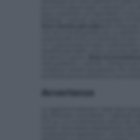
aminoacidi non deve superare 0,1 g/kg di 
più di 0,15 g/kg di peso corporeo/h. La ve
peso corporeo/h (corrispondenti a 0,25 g 
lipidi/kg). Il periodo raccomandato di inf
Dose massima giornaliera
40 ml/kg peso
una sacca (la più grande) per un paziente
corporeo/die (0,16 g di azoto/kg di peso 
(2,7 g glucosio/kg di peso corporeo/die e 
massima giornaliera varia a seconda delle
da giorno a giorno.
Modo di somministr
vena periferica o centrale. L’infusione pu
condizioni cliniche del paziente. Per minim
somministrazione periferica si raccomanda 
Avvertenze
La capacità di eliminare i lipidi deve es
sia effettuato controllando i trigliceridi 
5-6 ore. La concentrazione sierica dei tri
mmol/l. Deve essere attentamente scelta l
composizione quantitativa. I volumi devon