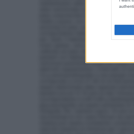
mantenimento della massa proteica corpor
authenti
stato nutrizionale e grado di stress catabo
peso corporeo/die in condizioni di nutriz
medio a grave, con o senza malnutrizione, 
azoto/kg di peso corporeo/die (1,0-2,0 g 
corrispondente fabbisogno comunemente ac
per i lipidi. Il fabbisogno energetico tota
molto spesso, varia da 20 a 30 kcal/kg di
calibrata sul peso ideale stimato. Periven 
pazienti con fabbisogno nutrizionale mod
nutrizione parenterale totale può essere r
elettroliti supplementari. L’intervallo di 
1,0 g aminoacidi/kg/die) e una energia to
corrisponde a circa 27-40 ml di Periven/
essere determinata dalla capacità individu
bambini piccoli (2-10 anni di età) l’infus
(corrispondente a 0,49-0,98 g lipidi/kg/d
glucosio/kg/die) ed essere aumentata di 
ml/kg/die. Per i bambini sopra i 10 anni di 
raccomanda di non usare Periven nei bambi
cisteina può essere considerato condizi
velocità massima di infusione per il gluc