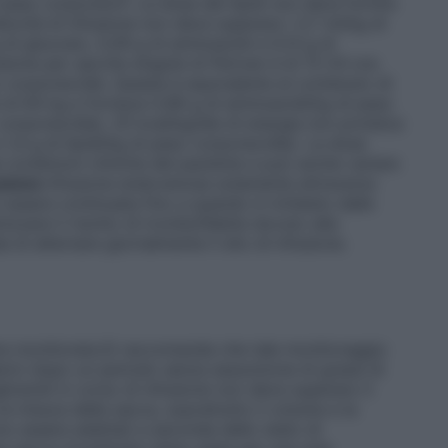
peso corporeo/h. La dose dei lipidi non deve fornire
locità di infusione non deve superare i 3,7 ml/kg di
di glucosio, 0,09 g di aminoacidi e 0,13 g di
usione per sacche singole di Periven è di 12-24 ore.
 corporeo/die. Questa è equivalente al contenuto di
 di 64 kg e fornisce 0,96 g di aminoacidi/kg di peso
corporeo/die), 25 kcal/kg/die di energia non proteica
1,4 g di lipidi/kg di peso corporeo/die). La dose
 condizioni cliniche del paziente e può anche variare
azione
Infusione endovenosa solamente attraverso
ò essere continuata fino a quando è richiesto dalle
izzare il rischio di tromboflebite dovuto alla
di alternare giornalmente il sito di infusione.
sere monitorata.Si raccomanda che tale monitoraggio
sierici dopo un periodo senza assunzione di grassi di
gliceridi in corso di infusione non deve superare 3
a misura della sacca, soprattutto il volume e la
o essere adattati a seconda dello stato di