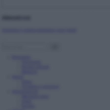
Abbonati ora!
Starbene ti regala benessere ogni mese!
Benessere
Psicologia
Rimedi naturali
Bellezza
Salute
News
Problemi e soluzioni
Alimentazione
Mangiare sano
Diete
Ricette