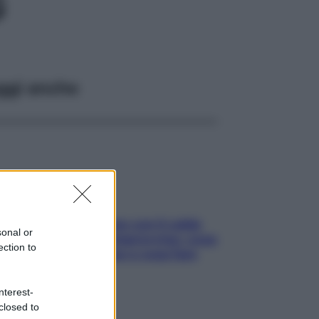
G
ggi anche
Perché la pressione con il caldo
sonal or
scende e sale all’improvviso: cosa
ection to
succede alle donne e cosa fare
subito
nterest-
closed to