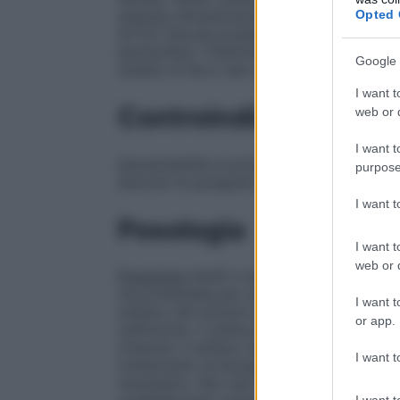
Opted 
stearato
Rivestimento
: Ipromellosa Povid
(E172) Glicole propilenico Acido metacrili
laurilsolfato Trietilcitrato
Inchiostro di st
Google 
Ossido di ferro nero (E172) Ossido di fe
I want t
Controindicazioni
web or d
I want t
Ipersensibilità al principio attivo, ai benz
purpose
elencati al paragrafo 6.1.
I want 
Posologia
I want t
web or d
Posologia
Adulti e adolescenti di 12 anni 
raccomandata per somministrazione orale 
I want t
sollievo dei sintomi si ottiene generalme
or app.
sufficiente, il sollievo dei sintomi si otte
ottenuto il sollievo dei sintomi, si può con
I want t
trattamento al bisogno con 20 mg una v
necessario. Nei casi in cui con la sommi
I want t