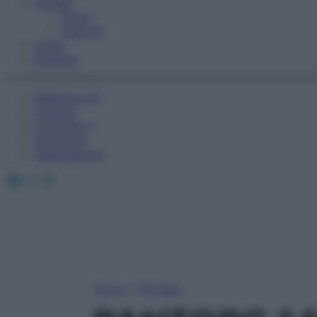
Fitness
Sport
Esercizi
Video
Podcast
Medicina AZ
Farmaci
Calcolatori
Oroscopo
Abbonamenti
Facebook
X
Instagram
Home
»
Farmaci