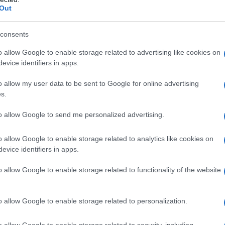
Out
one K25 Titanio diossido (E171) Ossido di ferro giallo
co-etilacrilato copolimero (1:1) Polisorbato 80 Sodio
ampa
: Gommalacca Ossido di ferro rosso (E172)
consents
rro giallo (E172) Ammoniaca soluzione concentrata
o allow Google to enable storage related to advertising like cookies on
evice identifiers in apps.
o allow my user data to be sent to Google for online advertising
imidazoli sostituiti o ad uno qualsiasi degli eccipienti
s.
to allow Google to send me personalized advertising.
o allow Google to enable storage related to analytics like cookies on
evice identifiers in apps.
ed oltre
Sintomi da reflusso gastroesofageo
La dose
è di una compressa di Pantorc 20 mg al giorno. Il
o allow Google to enable storage related to functionality of the website
nte entro 2-4 settimane. Se tale periodo non è
rrà, normalmente, entro ulteriori 4 settimane. Una volta
trollare il ripresentarsi dei sintomi utilizzando, un
o allow Google to enable storage related to personalization.
olta al giorno, assumendo una compressa quando
nistrazione al bisogno non può essere mantenuto un
o allow Google to enable storage related to security, including