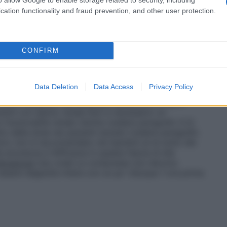
ssere considerato il passaggio ad una terapia
e prevenzione delle recidive delle esofagiti da
cation functionality and fraud prevention, and other user protection.
mine, si raccomanda una dose di mantenimento con una
umentando a 40 mg di pantoprazolo al giorno in
nibile la compressa di Pantorc da 40 mg. Dopo
ssere ridotta nuovamente ad una compressa da 20 mg
CONFIRM
e gastroduodenali indotte da farmaci
selettivi in pazienti a rischio che necessitano di un
ose raccomandata per somministrazione orale è di
Data Deletion
Data Access
Privacy Policy
no.
Pazienti con compromissione epatica
Nei pazienti
 deve superare una dose giornaliera di 20 mg di
ienti con danno renale
Non è necessario un
 funzionalità renale ridotta (vedere paragrafo 5.2).
 della dose nei pazienti anziani (vedere paragrafo
orc non è raccomandato nei bambini al di sotto dei
a sicurezza e l’efficacia in questa fascia di età
trazione
Uso orale Le compresse non devono
ssere deglutite intere con un po’ d’acqua 1 ora prima