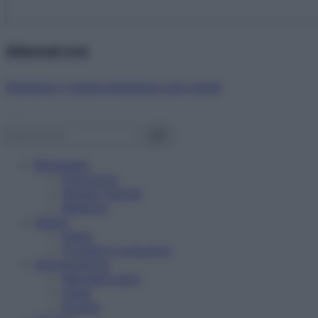
Abbonati ora!
Starbene ti regala benessere ogni mese!
Benessere
Psicologia
Rimedi naturali
Bellezza
Salute
News
Problemi e soluzioni
Alimentazione
Mangiare sano
Diete
Ricette