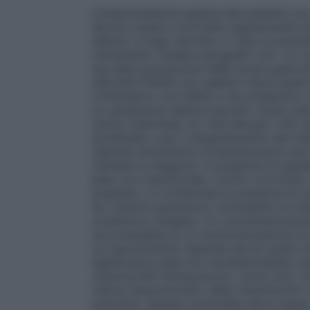
Compromissione epatica
Nei pazienti con
devono essere controllati regolarmente d
nell’uso a lungo termine. In caso di aumen
trattamento (vedere paragrafo 4.2).
Co-s
mg nella prevenzione delle ulcere gastro
steroidei (FANS) non selettivi deve essere
continuativo con FANS e che presentino u
La valutazione dell’accresciuto rischio dev
rischio individuali, es. l’età elevata (>65 
duodenale o per il sanguinamento del trat
risposta sintomatica di pantoprazolo può
ritardare la diagnosi. In presenza di quals
peso non intenzionale, vomito ricorrente
sospetta o è confermata la presenza di ul
Se i sintomi persistono nonostante un t
un’ulteriore indagine.
Co-somministrazione 
raccomandata la co-somministrazione di pa
cui assorbimento dipende dal pH acido int
significativa nella loro biodisponibilità (
vitamina B12
Pantoprazolo, come tutti i m
ridurre l’assorbimento della vitamina B1
acloridria. Questa eventualità deve essere