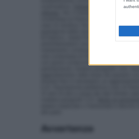
soddisfacente controllo dei sintomi può e
continuativa.
Trattamento a lungo termine 
authenti
reflusso
. Per il trattamento a lungo ter
compressa di Pantorc 20 mg al giorno, a
caso di recidiva. Per questi casi è dispo
guarigione della recidiva la dose può e
di Pantorc.
Adulti
Prevenzione delle ulcer
antiinfiammatori non steroidei (FANS) non 
trattamento continuativo con FANS. La d
una compressa di Pantorc 20 mg al gior
con grave compromissione epatica non si
pantoprazolo (vedere paragrafo 4.4).
Paz
aggiustamento della dose nei pazienti con
Anziani
Non è necessario un aggiustamento
5.2).
Popolazione pediatrica
L’uso di Pant
12 anni di età a causa dei dati limitati sull
(vedere paragrafo 5.2).
Modo di somminis
essere masticate o frantumate e devono e
dei pasti.
Avvertenze