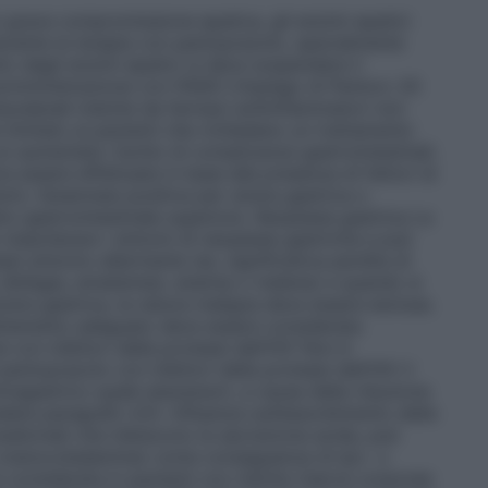
 grave compromissione epatica, gli enzimi epatici
urante la terapia con pantoprazolo, specialmente
to degli enzimi epatici si deve sospendere il
omministrazione con FANS
L’impiego di Pantorc 20
duodenali indotte da farmaci antiinfiammatori non
 limitato ai pazienti che richiedano un trattamento
n aumentato rischio di complicanze gastrointestinali.
e essere effettuata in base alla presenza di fattori di
anni), l’anamnesi positiva per ulcera gastrica o
to gastrointestinale superiore.
Neoplasia gastrica
La
 mascherare i sintomi di neoplasie gastriche e può
iasi sintomo allarmante (es. significativa perdita di
, disfagia, ematemesi, anemia o melena) e quando si
cera gastrica, la natura maligna deve essere esclusa.
rattamento adeguato deve essere considerata
con inibitori della proteasi dell’HIV
Non è
ntoprazolo con inibitori della proteasi dell’HIV il
ragastrico quale atazanavir, a causa della riduzione
vedere paragrafo 4.5).
Influenza sull’assorbimento della
edicinali che inibiscono la secrezione acida, può
2 (cianocobalamina) come conseguenza di ipo- o
 considerata in pazienti con ridotte riserve corporee