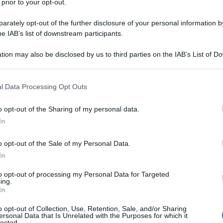
 prior to your opt-out.
rately opt-out of the further disclosure of your personal information by
he IAB’s list of downstream participants.
 SESQUIIDRATO
tion may also be disclosed by us to third parties on the IAB’s List of 
Descrizione tipo ricetta:
RR – RIPETIBILE
 that may further disclose it to other third parties.
10V IN 6MESI
 that this website/app uses one or more Google services and may gath
l Data Processing Opt Outs
Forma farmaceutica:
COMPRESSE
including but not limited to your visit or usage behaviour. You may click 
GASTRORESISTENTI
 to Google and its third-party tags to use your data for below specifi
o opt-out of the Sharing of my personal data.
ogle consent section.
ti di 12 anni ed oltre per: • Malattia da reflusso
In
o a lungo termine e prevenzione delle recidive delle
egli adulti per: • Prevenzione delle ulcere
o opt-out of the Sale of my Personal Data.
fiammatori non steroidei (FANS) non selettivi in
In
 trattamento continuativo con FANS (vedere paragrafo
to opt-out of processing my Personal Data for Targeted
ing.
In
o opt-out of Collection, Use, Retention, Sale, and/or Sharing
ersonal Data that Is Unrelated with the Purposes for which it
olo (E421) Crospovidone Povidone K90 Calcio
lected.