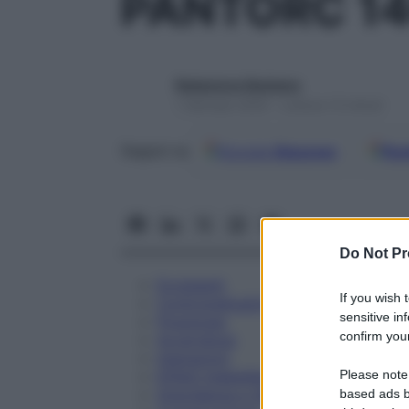
PANTORC 1
Redazione Starbene
1 Gennaio 2025 – Lettura 13 minuti
Google
Discover
Fon
Seguici su
Do Not Pr
Eccipienti
If you wish 
Controindicazioni
sensitive in
Posologia
confirm your
Avvertenze
Interazioni
Please note
Effetti Indesiderati
Gravidanza e Allattamento
based ads b