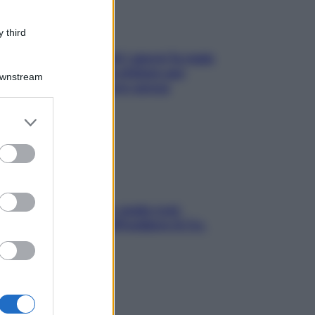
 third
Doccia, lavarsi tutti i giorni fa male
alla pelle? I miti da sfatare per
Downstream
proteggerla davvero senza
stressarla
er and store
to grant or
ed purposes
Aria condizionata: usala così,
senza rischiare raffreddore & Co.