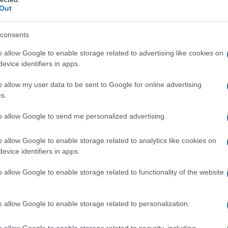
Out
 qualsiasi degli eccipienti elencati al paragrafo 6.1.
consents
edere paragrafi 4.4 e 4.6). Ostruzione biliare
nte di Olmesartan medoxomil Mylan con medicinali
o allow Google to enable storage related to advertising like cookies on
azienti affetti da diabete mellito o compromissione
evice identifiers in apps.
e GFR < 60 ml/min/1,73 m²) (vedere paragrafi 4.5 e
o allow my user data to be sent to Google for online advertising
s.
to allow Google to send me personalized advertising.
andata di olmesartan medoxomil è di 10 mg una volta
o allow Google to enable storage related to analytics like cookies on
o dosaggio non garantisca un adeguato controllo
evice identifiers in apps.
mil può essere aumentata a 20 mg una volta al
n’ulteriore riduzione dei valori pressori, la dose di
o allow Google to enable storage related to functionality of the website
rmente aumentata fino a un massimo di 40 mg al
idroclorotiazide. L’effetto antiipertensivo di
ggiunto entro 2 settimane dall’inizio della terapia
o allow Google to enable storage related to personalization.
8 settimane dall’inizio del trattamento. Questi dati
el pianificare un aggiustamento posologico per
o allow Google to enable storage related to security, including