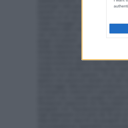
qualsiasi paziente.
Anziani (65 anni o più
posologici nelle persone anziane (vedere
authenti
pazienti con compromissione renale). Se 
massima di 40 mg al dì, la pressione art
renale
Il dosaggio massimo nei pazienti 
(clearance della creatinina compresa tra
una volta al giorno, a causa della limitat
gruppo di pazienti. L’uso di olmesartan 
renale (clearance della creatinina inferi
limitata esperienza clinica in questo grup
Compromissione epatica
Non sono necess
compromissione epatica lieve. Nei pazie
iniziale raccomandata di olmesartan medo
massima non deve superare i 20 mg una v
epatica che assumono diuretici e/o altri fa
monitoraggio della pressione arteriosa e d
di olmesartan medoxomil in pazienti con 
pertanto l’uso in questo gruppo di pazien
Olmesartan medoxomil non deve essere uti
paragrafo 4.3).
Popolazione pediatrica
La
negli adolescenti al di sotto dei 18 anni di
disponibili sono descritti nei paragrafi 4
raccomandazione riguardante la posologia