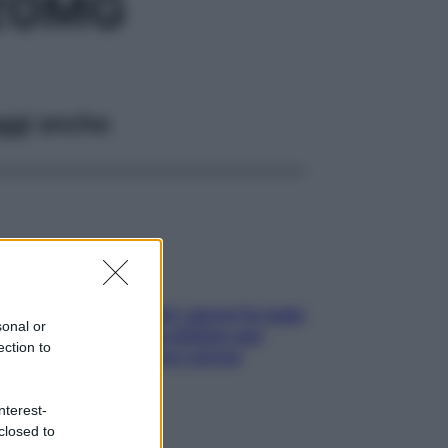
20MG
ggi anche
Doccia, lavarsi tutti i giorni fa male
sonal or
alla pelle? I miti da sfatare per
ection to
proteggerla davvero senza
stressarla
nterest-
closed to