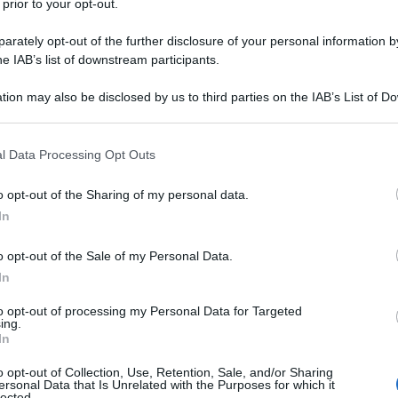
 prior to your opt-out.
rately opt-out of the further disclosure of your personal information by
he IAB’s list of downstream participants.
IL
tion may also be disclosed by us to third parties on the IAB’s List of 
Descrizione tipo ricetta:
RR – RIPETIBILE
 that may further disclose it to other third parties.
10V IN 6MESI
 that this website/app uses one or more Google services and may gath
l Data Processing Opt Outs
Forma farmaceutica:
COMPRESSE
including but not limited to your visit or usage behaviour. You may click 
RIVESTITE
 to Google and its third-party tags to use your data for below specifi
o opt-out of the Sharing of my personal data.
ogle consent section.
senziale.
In
o opt-out of the Sale of my Personal Data.
In
odica Mannitolo Cellulosa microcristallina
to opt-out of processing my Personal Data for Targeted
ing.
e Silice colloidale anidra Magnesio stearato Sodio
In
sa
Ipromellosa 6 cP Titanio diossido (E 171) Macrogol
o opt-out of Collection, Use, Retention, Sale, and/or Sharing
ersonal Data that Is Unrelated with the Purposes for which it
lected.