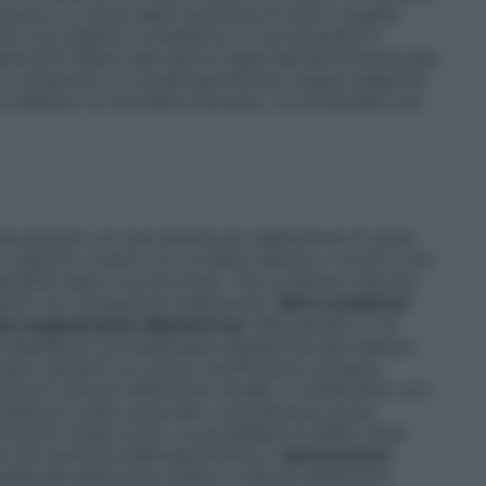
curezza e a causa della mancanza di dati in questa
 Per una migliore compliance, si raccomanda di
doxomil Mylan ogni giorno approssimativamente alla
 a colazione. Le compresse devono essere deglutite
per esempio un bicchiere d’acqua). Le compresse non
Nei pazienti con ipovolemia e/o deplezione di sodio
tto apporto sodico con la dieta, diarrea o vomito, può
ialmente dopo la prima dose. Tali condizioni devono
tamento con olmesartan medoxomil.
Altre condizioni
nina–angiotensina–aldosterone:
Nei pazienti il cui
e dipendono principalmente dall’attività del sistema
pio, pazienti con grave insufficienza cardiaca
clusa la stenosi dell’arteria renale), il trattamento con
sistema è stato associato a ipotensione acuta,
ficienza renale acuta. La possibilità di effetti simili
 del recettore dell’angiotensina II.
Ipertensione
laterale dell’arteria renale, o stenosi dell’arteria