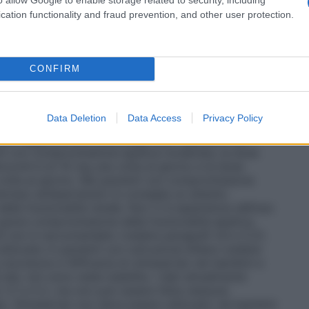
)
Non sono generalmente necessari aggiustamenti
 sotto per le raccomandazioni posologiche nei
cation functionality and fraud prevention, and other user protection.
fosse necessaria la somministrazione della dose
eriosa deve essere attentamente monitorata.
Danno
con compromissione renale da lieve a moderato
 20 e 60 ml/min) è di 20 mg di olmesartan medoxomil
CONFIRM
a esperienza clinica con dosaggi maggiori in questo
medoxomil in pazienti con grave compromissione
ore a 20 ml/min) non è raccomandato, a causa della
Data Deletion
Data Access
Privacy Policy
po di pazienti (vedere paragrafi 4.4 e 5.2).
ari aggiustamenti posologici per i pazienti con
nti con compromissione epatica moderata, la dose
xomil è di 10 mg una volta al giorno e la dose
olta al giorno. Nei pazienti con compromissione
rmaci antiipertensivi si consiglia un attento
ella funzionalità renale. Non vi è esperienza dell’uso
grave compromissione della funzionalità epatica,
ti non è raccomandato (vedere paragrafi 4.4 e 5.2).
lizzato in pazienti con ostruzione biliare (vedere
 sicurezza e l’efficacia di olmesartan nei bambini e
 età, non sono state stabilite. I dati attualmente
.8, 5.1 e 5.2, ma non può essere fatta nessuna
. Olmesartan non deve essere utilizzato nei bambini