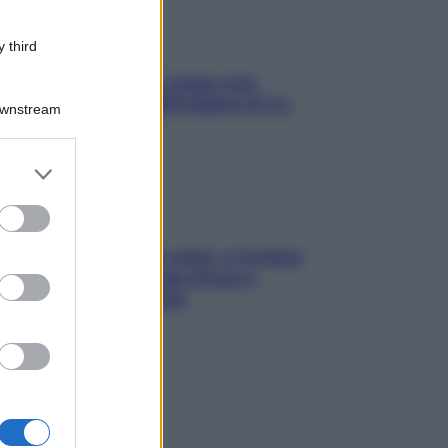
 third
Aria condizionata: usala così,
senza rischiare raffreddore & Co.
Downstream
er and store
to grant or
ed purposes
Mindfulness tra le vette: a Cortina
due giorni lontani da stress e
ansia da smartphone