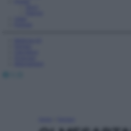
Fitness
Sport
Esercizi
Video
Podcast
Medicina AZ
Farmaci
Calcolatori
Oroscopo
Abbonamenti
Facebook
X
Instagram
Home
»
Farmaci