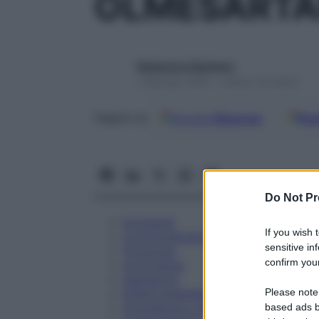
OLMESARTA
Redazione Starbene
1 Gennaio 2025 – Lettura 18 minuti
Google
Discover
Fon
Seguici su
Do Not Pr
Eccipienti
If you wish 
Controindicazioni
sensitive in
Posologia
confirm your
Avvertenze
Interazioni
Please note
Effetti Indesiderati
Gravidanza e Allattamento
based ads b