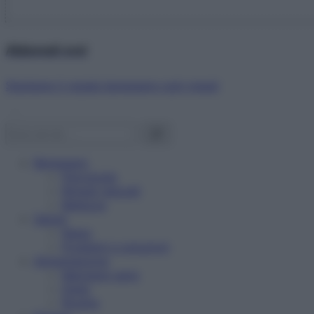
Abbonati ora!
Starbene ti regala benessere ogni mese!
Benessere
Psicologia
Rimedi naturali
Bellezza
Salute
News
Problemi e soluzioni
Alimentazione
Mangiare sano
Diete
Ricette