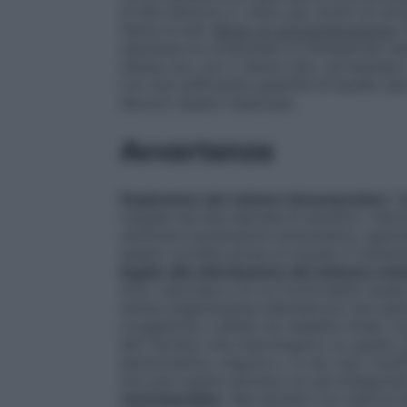
di età inferiore a 1 anno per motivi di si
fascia di età.
Modo di somministrazione
:
assumere le compresse di Olmesartan me
stessa ora, con o senza cibo, ad esempio
con una sufficiente quantità di liquido (
devono essere masticate.
Avvertenze
Deplezione del volume intravascolare
: 
causate da dosi elevate di diuretici, rido
verificarsi ipotensione sintomatica, spec
essere corrette prima di iniziare il trat
legate alla stimolazione del sistema re
tono vascolare e la cui funzionalità renal
renina–angiotensina–aldosterone (ad esem
congestizia o affetti da malattie renali, in
altri farmaci che intervengono su questo 
iperazotemia, oliguria o, in rari casi, insuf
non può essere esclusa con gli antagonisti
renovascolare
: Nei pazienti con stenosi bi