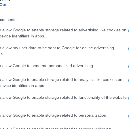
Out
consents
o allow Google to enable storage related to advertising like cookies on
nti condizioni. Qualora durante l’uso di NuvaRing
evice identifiers in apps.
 di queste condizioni, esso deve essere
chio di tromboembolia venosa (TEV) o
o allow my user data to be sent to Google for online advertising
 assunzione di anticoagulanti) o pregressa (ad es.
s.
a polmonare [EP]) • Predisposizione ereditaria o
 come resistenza alla proteina C attivata (incluso
to allow Google to send me personalized advertising.
na III, carenza di proteina C, carenza di proteina S •
ilizzazione prolungata (vedere paragrafo 4.4) o
o allow Google to enable storage related to analytics like cookies on
ovuto alla presenza di più fattori di rischio (vedere
evice identifiers in apps.
romboembolia arteriosa (TEA) o Tromboembolia
rso o pregressa (ad es. infarto miocardico) o
o allow Google to enable storage related to functionality of the website
toris) • Malattia cerebrovascolare – ictus in corso o
. attacco ischemico transitorio (
transient ischaemic
a o acquisita nota alla tromboembolia arteriosa, come
o allow Google to enable storage related to personalization.
pidi (anticorpi anticardiolipina, lupus anticoagulante)
rologici focali • Rischio elevato di tromboembolia
ori di rischio (vedere paragrafo 4.4) o alla presenza
o allow Google to enable storage related to security, including