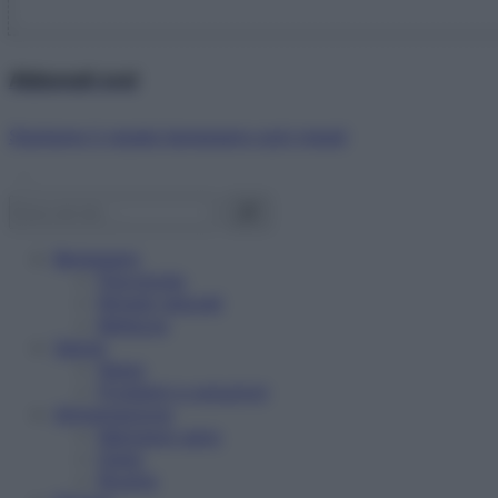
Abbonati ora!
Starbene ti regala benessere ogni mese!
Benessere
Psicologia
Rimedi naturali
Bellezza
Salute
News
Problemi e soluzioni
Alimentazione
Mangiare sano
Diete
Ricette