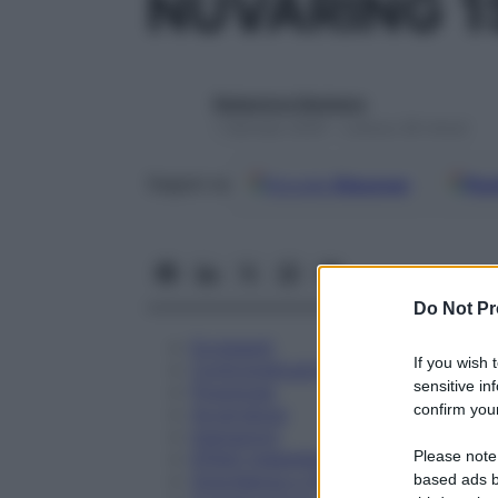
NUVARING 1
Redazione Starbene
1 Gennaio 2025 – Lettura 38 minuti
Google
Discover
Fon
Seguici su
Do Not Pr
Eccipienti
If you wish 
Controindicazioni
sensitive in
Posologia
confirm your
Avvertenze
Interazioni
Please note
Effetti Indesiderati
Gravidanza e Allattamento
based ads b