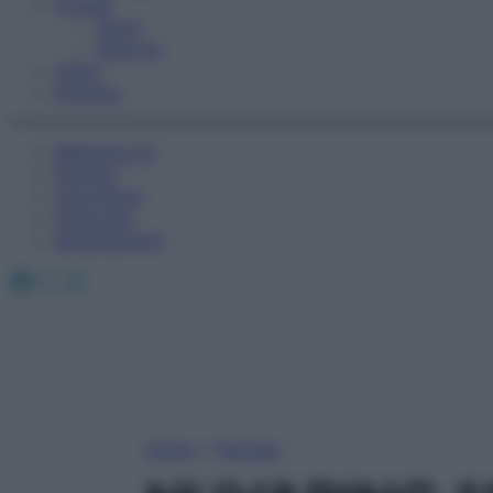
Fitness
Sport
Esercizi
Video
Podcast
Medicina AZ
Farmaci
Calcolatori
Oroscopo
Abbonamenti
Facebook
X
Instagram
Home
»
Farmaci