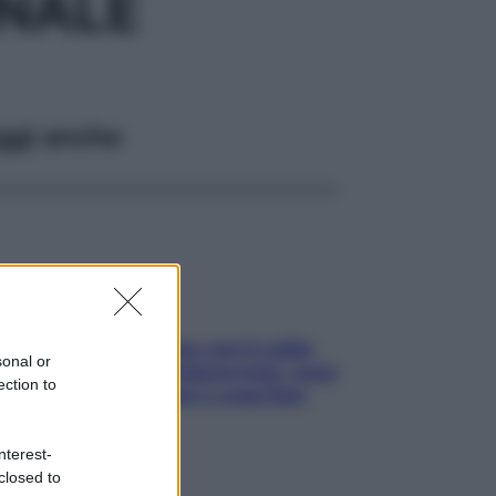
INALE
ggi anche
Perché la pressione con il caldo
sonal or
scende e sale all’improvviso: cosa
ection to
succede alle donne e cosa fare
subito
nterest-
closed to