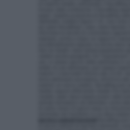
di inserire l’anello utilizzando il NuvaRi
incluso nella confezione. Il NuvaRing Appl
paesi. L’esatta posizione di NuvaRing nell
dell’anello (
vedere Figure 1-4
). Una volta
ad usare NuvaRing"), esso viene lasciato 
Informare le donne di controllare regolar
esempio, prima e dopo un rapporto sessu
accidentalmente espulso la donna deve seg
fare se l’anello viene temporaneamente es
vedere anche paragrafo 4.4 "Espulsione"
uso, lo stesso giorno della settimana in cu
anello di una settimana, può essere inser
inserito il mercoledì intorno alle 22.00, l
terza settimana successiva, all’incirca al
inserito un nuovo anello
). NuvaRing può e
l’anello oppure afferrando l’anello fra ind
L’anello usato deve essere posto nella bus
animali domestici) ed eliminato come desc
di solito inizia 23 giorni dopo la rimoz
terminata nel momento in cui deve essere 
barriera vaginali femminili
NuvaRing può i
di alcuni metodi di barriera femminili, com