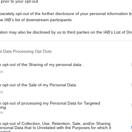
 prior to your opt-out.
rately opt-out of the further disclosure of your personal information by
he IAB’s list of downstream participants.
ESTRADIOLO
tion may also be disclosed by us to third parties on the IAB’s List of 
Descrizione tipo ricetta:
RR – RIPETIBILE
 that may further disclose it to other third parties.
10V IN 6MESI
 that this website/app uses one or more Google services and may gath
l Data Processing Opt Outs
Forma farmaceutica:
DISPOSITIVO
including but not limited to your visit or usage behaviour. You may click 
VAGINALE
 to Google and its third-party tags to use your data for below specifi
o opt-out of the Sharing of my personal data.
ogle consent section.
donne in età fertile. La sicurezza e l’efficacia sono
In
 tra 18 e 40 anni. La decisione di prescrivere
 fattori di rischio attuali della singola donna, in
o opt-out of the Sale of my Personal Data.
lie venose (TEV) e il confronto tra il rischio di TEV
In
ad altri contraccettivi ormonali combinati (COC)
to opt-out of processing my Personal Data for Targeted
ing.
In
o opt-out of Collection, Use, Retention, Sale, and/or Sharing
ersonal Data that Is Unrelated with the Purposes for which it
nilacetato; copolimero di etilene vinilacetato, 9%
lected.