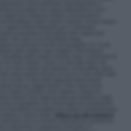
ng Applicatore che è distribuito separatamente o
icatore potrebbe non essere disponibile in tutti i
a vagina non influenza l’effetto contraccettivo
 che NuvaRing è stato inserito (vedere "Come iniziare
in vagina ininterrottamente per 3 settimane.
mente la presenza di NuvaRing nella vagina (per
ale). Nel caso in cui NuvaRing venga
uire le istruzioni fornite nel paragrafo 4.2 "Cosa
pulso dalla vagina" (per maggiori informazioni
). NuvaRing deve essere rimosso dopo 3 settimane di
i era stato inserito. Dopo un intervallo libero da
ito un nuovo anello (ad esempio,
se NuvaRing viene
’anello deve essere rimosso di nuovo il mercoledì della
le ore 22.00. Il mercoledì seguente deve essere
ssere rimosso agganciando il dito indice sotto
ice e medio e tirando verso l’esterno (
Figura 5
).
tina (tenere fuori dalla portata dei bambini e degli
ritto al paragrafo 6.6. L’emorragia da sospensione
ione di NuvaRing e potrebbe non essere completamente
inserito il nuovo anello.
Utilizzo con altri metodi di
nterferire con la corretta collocazione e posizione
e il diaframma, il cappuccio cervicale o il