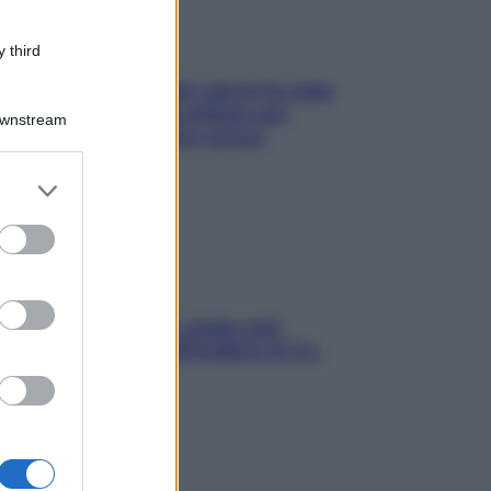
 third
Doccia, lavarsi tutti i giorni fa male
alla pelle? I miti da sfatare per
Downstream
proteggerla davvero senza
stressarla
er and store
to grant or
ed purposes
Aria condizionata: usala così,
senza rischiare raffreddore & Co.