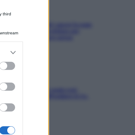
 third
Doccia, lavarsi tutti i giorni fa male
alla pelle? I miti da sfatare per
Downstream
proteggerla davvero senza
stressarla
er and store
to grant or
ed purposes
Aria condizionata: usala così,
senza rischiare raffreddore & Co.