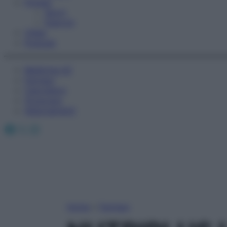
Fitness
Sport
Esercizi
Video
Podcast
Medicina AZ
Farmaci
Calcolatori
Oroscopo
Abbonamenti
Facebook
X
Instagram
Home
»
Farmaci