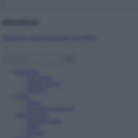
Abbonati ora!
Starbene ti regala benessere ogni mese!
Benessere
Psicologia
Rimedi naturali
Bellezza
Salute
News
Problemi e soluzioni
Alimentazione
Mangiare sano
Diete
Ricette