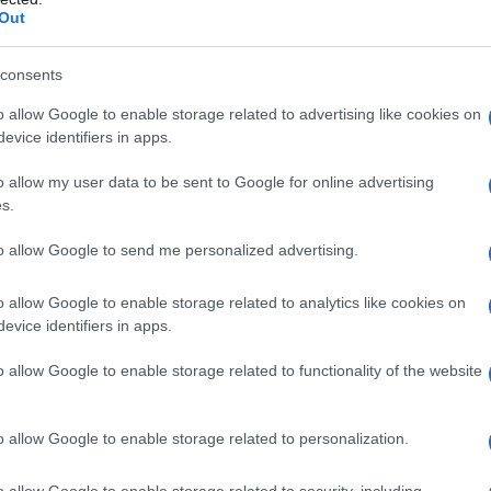
Out
nto del pH), glicerolo, lecitina d’uovo, sodio oleato,
consents
o allow Google to enable storage related to advertising like cookies on
evice identifiers in apps.
oteine dell’uovo, alle arachidi o alla soia o ad uno
o allow my user data to be sent to Google for online advertising
grafo 6.1 • Errori congeniti del metabolismo degli
s.
≥1000 mg/dl o 11,4 mmol/l),• Coagulopatia grave •
lina fino a 6 unità di insulina/ora • Acidosi, •
to allow Google to send me personalized advertising.
nza epatica, • Grave insufficienza renale in assenza di
ragica ingravescente, • Episodi acuti tromboembolici,
 NutriPlus lipid non deve essere impiegato in neonati
o allow Google to enable storage related to analytics like cookies on
nni. Controindicazioni generali alla nutrizione
evice identifiers in apps.
 instabile con pericolo di vita (stati di collasso e
 ictus • Condizione metabolica instabile (per es.:
o allow Google to enable storage related to functionality of the website
 origine non nota), • Inadeguato apporto di ossigeno
lettrolitico, • Edema polmonare acuto, • Insufficienza
o allow Google to enable storage related to personalization.
o allow Google to enable storage related to security, including