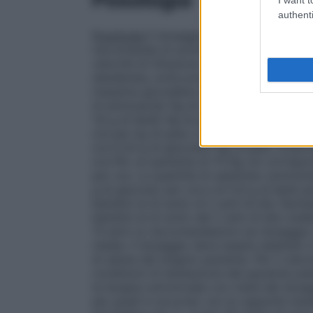
authenti
Posologia
Il dosaggio deve essere adattat
raccomanda di somministrare NutriPlus li
velocità di infusione per i primi 30 minuti
desiderata, evita possibili complicanze.
A
massima giornaliera ammonta a 40 ml per
di aminoacidi/ Kg di peso corporeo al gio
1,6 g di lipidi/ Kg di peso corporeo al gi
ora per kg di peso corporeo, corrisponde
ora 0,24 g di glucosio/ Kg di peso corpor
ora Per un paziente di 70 Kg ciò corrispo
per ora. La quantità di substrato somminis
g di glucosio per ora e di 5,6 g di lipidi p
bambini al di sotto di 2 anni di età. Nutrip
bambini al di sotto dei 2 anni di età (ved
13 anni Le raccomandazioni sul dosaggio 
media. Il dosaggio deve essere adattato in 
di salute del singolo paziente. Per il cal
condizioni di idratazione del paziente ped
la terapia nutrizionale con metà del dosa
per gradi in accordo con le capacità met