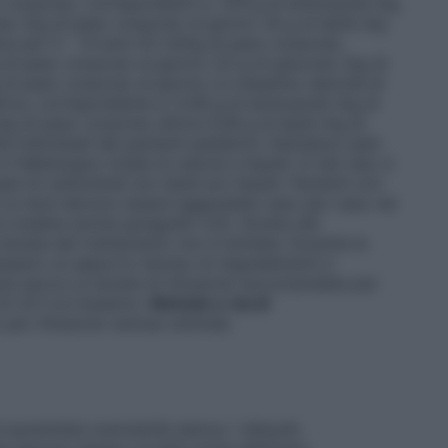
corporeo, corrispondenti a: 1,54 g di aminoacidi /kg
io /kg di peso corporeo al giorno 1,6 g di lipidi /kg
ra per 5 – 13 anni
25 ml/kg di peso corporeo,
 di peso corporeo al giorno 3,0 g di glucosio /kg di
kg di peso corporeo al giorno La massima velocità di
’ora, corrispondente a: 0,08 g di aminoacidi /kg di
g di peso corporeo all’ora 0,08 g di lipidi /kg di
 individuali dei pazienti pediatrici, Nutriplus Lipid
 fabbisogno totale di calorie e liquidi. In tali casi, è
e di carboidrati e/o lipidi e/o liquidi.
Pazienti con
Le dosi devono essere aggiustate caso per caso nei
ca (vedere anche paragrafo 4.4).
Durata del
a durata del trattamento non è limitata. Durante la
essario un apporto idoneo di oligoelementi e
ola sacca
La durata di infusione raccomandata per
 di 24 h al massimo.
Metodo e via di
per infusione venosa centrale.
 aumentata osmolarità sierica. I disturbi