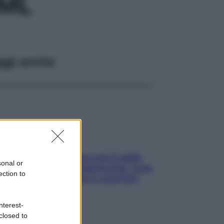
5ML
ggi anche
Perché la pressione con il caldo
sonal or
scende e sale all’improvviso: cosa
ection to
succede alle donne e cosa fare
subito
nterest-
closed to