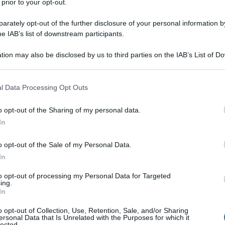
 prior to your opt-out.
rately opt-out of the further disclosure of your personal information by
he IAB’s list of downstream participants.
 MONOIDRATO/POLIAMINOACIDI/SALI
A MEDIA CATENA/SODIO IDROSSIDO
tion may also be disclosed by us to third parties on the IAB’s List of 
 that may further disclose it to other third parties.
Descrizione tipo ricetta:
RNRL –
LIMITATIVA NON RIPETIB.
 that this website/app uses one or more Google services and may gath
l Data Processing Opt Outs
including but not limited to your visit or usage behaviour. You may click 
Forma farmaceutica:
EMULSIONE PER
 to Google and its third-party tags to use your data for below specifi
o opt-out of the Sharing of my personal data.
INFUSIONE
ogle consent section.
In
o opt-out of the Sale of my Personal Data.
 aminoacidi elettroliti e liquidi o nutrizione
In
oderatamente grave, nei casi in cui la nutrizione
ficiente o controindicata. Nutriplus Lipid è indicato
to opt-out of processing my Personal Data for Targeted
ing.
ni di età superiore a 2 anni.
In
o opt-out of Collection, Use, Retention, Sale, and/or Sharing
ersonal Data that Is Unrelated with the Purposes for which it
lected.