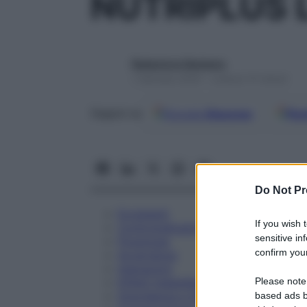
NUTRIPLUS L
Redazione Starbene
1 Gennaio 2025 – Lettura 15 minuti
Google
Discover
Fon
Seguici su
Do Not Pr
Eccipienti
If you wish 
Controindicazioni
sensitive in
Posologia
confirm your
Avvertenze
Interazioni
Please note
Effetti Indesiderati
Gravidanza e Allattamento
based ads b