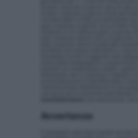
giornaliera per 2- 4 anni
40 ml/kg di peso 
di peso corporeo al giorno 4,8 g di glucos
di peso corporeo al giorno
Dose giornalie
corrispondenti a 0,96 g di aminoacidi /kg
peso corporeo al giorno 1,0 g di lipidi /
infusione è 2,0 ml/kg di peso corporeo all
peso corporeo all’ora 0,24 g di glucosio /k
peso corporeo all’ora In base alle necessità
potrebbe non essere sufficiente a coprire il
necessario fornire in aggiunta dosi adeguat
funzionalità renale/epatica compromessa
pazienti con insufficienza renale o epati
trattamento
Per le indicazioni stabilite, l
somministrazione di NutriPlus lipid è nec
vitamine.
Durata dell’infusione di una sing
una sacca per la nutrizione parenterale è
somministrazione
Uso endovenoso. Solo 
Avvertenze
È necessario esercitare cautela nei casi di