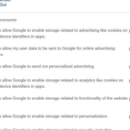
Out
o verso uno qualsiasi degli altri eccipienti. Pazienti
 di ipersensibilità (es. broncospasmo, asma, riniti,
consents
piego di acido acetilsalicilico, ibuprofene o di altri
zienti con grave insufficienza epatica, grave
o allow Google to enable storage related to advertising like cookies on
 cardiaca. Pazienti con storia di sanguinamento o
evice identifiers in apps.
 a precedenti terapie con FANS (farmaci
on ricorrenti ulcere peptiche/emorragie in atto o
o allow my user data to be sent to Google for online advertising
provata ulcerazione o sanguinamento). Pazienti con
s.
emorragia attiva Pazienti con disturbi non chiariti
atazione (causata da vomito, diarrea o insufficiente
to allow Google to send me personalized advertising.
imestre di gravidanza (vedere paragrafo 4.6).
o allow Google to enable storage related to analytics like cookies on
evice identifiers in apps.
o allow Google to enable storage related to functionality of the website
lingua, lasciarla sciogliere, quindi deglutire. Non è
inistrare ai bambini di età inferiore ai 12
dose iniziale da 200 a 400 mg di ibuprofene, quindi,
o allow Google to enable storage related to personalization.
ofene ogni 4–6 ore. Non superare la dose di 1200 mg
ono richieste modificazioni dello schema
o allow Google to enable storage related to security, including