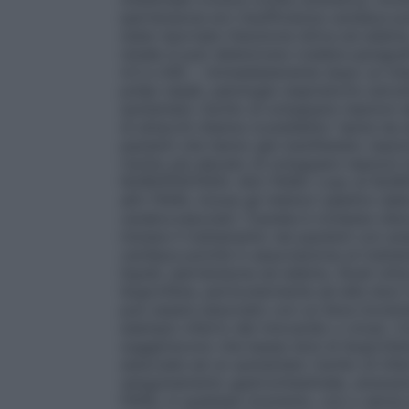
ipertensione e/o insufficienza cardiaca p
state riportate ritenzione idrica ed edema
renale si può deteriorare (vedere paragraf
4.3 e 4.8); – immediatamente dopo un inte
polipi nasali, patologie respiratorie ostru
aumentato rischio di sviluppare reazioni 
di attacchi d’asma (cosiddetta "asma da an
pazienti che hanno già manifestato reazio
rischio più elevato di sviluppare reazioni d
NUROFENTEEN. Altri FANS: L’uso di NURO
altri FANS, inclusi gli inibitori selettivi d
cerebrovascolari: Cautela è richiesta (dis
iniziare il trattamento nei pazienti con a
cardiaca poiché in associazione al trattam
liquidi, ipertensione ed edema. Studi clin
ibuprofene, particolarmente ad alte dosi 
può essere associato con un lieve increme
esempio infarto del miocardio o ictus). 
suggeriscono che basse dosi di ibuprofen
associate ad un aumentato rischio di infart
sanguinamento gastrointestinale, ulcerazio
FANS, in qualsiasi momento, con o senza s