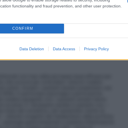
roblemi di sensibilità gastrica di assumere
n breve periodo di trattamento. Nel caso l’uso del
cation functionality and fraud prevention, and other user protection.
orni negli adolescenti o nel caso di peggioramento
to il medico. Nel caso l’uso del medicinale sia
ebbre o per più di 4 giorni nel trattamento del dolore,
i deve consigliare al paziente di consultare un
CONFIRM
essere minimizzati con l’uso della dose minima
breve possibile necessaria per controllare i sintomi
Data Deletion
Data Access
Privacy Policy
nimizzati con l’uso della più bassa dose efficace per
to che occorre per controllare i sintomi (vedere
più sotto). Anziani: i pazienti anziani presentano una
i FANS, in particolare emorragia e perforazione
i (vedere paragrafo 4.2). I pazienti anziani hanno
i avverse. E’ necessaria cautela in pazienti con: –
a mista del connettivo, per aumentato rischio di
 – disturbi congeniti del metabolismo della porfirina
– patologie gastrointestinali e malattia infiammatoria
bo di Crohn (vedere sezione 4.8) – storia di