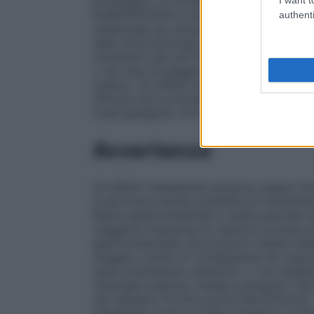
posologico. Si consiglia ai pazienti con p
NUROFENTEEN a stomaco pieno. Solo per u
authenti
medicinale sia necessario per più di 3 gi
della sintomatologia, deve essere consulta
necessario per più di 3 giorni in caso di f
o nel caso di peggioramento dei sintomi s
medico. Gli effetti indesiderati possono 
efficace per la durata di trattamento più 
(vedi paragrafo 4.4).
Avvertenze
Gli effetti indesiderati possono essere mi
la più breve durata possibile di trattamen
Rischi gastrointestinali e cardiovascolari 
maggiore frequenza di reazioni avverse a
gastrointestinale che possono essere fatal
maggior rischio di conseguenze da reazion
lupus eritematoso sistemico o con malatti
meningite asettica (vedere paragrafo 4.8);
(ad esempio Porfiria acuta intermittente) 
intestinale cronica (colite ulcerativa, mor