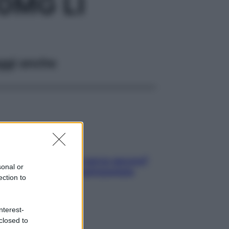
0MG LI
ggi anche
Contare le calorie serve ancora?
sonal or
La risposta della nutrizionista
ection to
nterest-
closed to