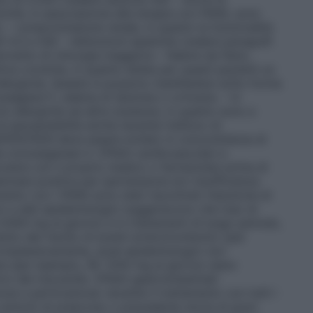
oiché, in associazione alla terapia con FANS, sono
. – compromissione renale, in quanto la funzionalità
i 4.3 e 4.8) – disfunzioni epatiche (vedere paragrafi
rvento di chirurgia maggiore – febbre da fieno,
ttive croniche, in quanto esiste per questi pazienti un
allergiche. Queste si possono manifestare sotto forma
algesici"), edema di Quincke o orticaria. – In
ni allergiche ad altre sostanze, in quanto sono a
i ipersensibilità anche durante l’utilizzo di
FENTEEN deve essere evitato in concomitanza di
ella ciclossigenasi–2. Effetti cardiovascolari e
cutere con il proprio medico o farmacista) prima di
namnesi positiva per ipertensione e/o insufficienza
ento con i FANS sono stati riscontrati ritenzione di
ici e dati epidemiologici suggeriscono che l’uso di
(2400 mg al giorno) e in trattamenti di lungo periodo,
nto del rischio di eventi arterotrombotici (per
Complessivamente, studi epidemiologici non
e (per esempio, Â£ 1200 mg al giorno) siano
o del miocardio. Effetti gastrointestinali:
ne e perforazione: durante il trattamento con tutti i
intomi di preavviso o precedente storia di gravi