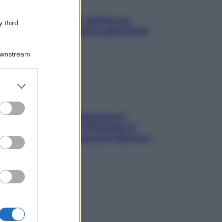
L’oroscopo food di Jupiter per
 third
l’estate 2026 dedicato agli amanti
del cibo
Downstream
er and store
to grant or
ed purposes
La trappola della dopamina ti
segue in spiaggia? Strategie di
digital detox per staccare davvero