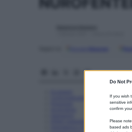
NUROFENTEE
Redazione Starbene
1 Gennaio 2025 – Lettura 20 minuti
Google
Discover
Fon
Seguici su
Do Not Pr
Eccipienti
If you wish 
Controindicazioni
sensitive in
Posologia
confirm your
Avvertenze
Interazioni
Please note
Effetti Indesiderati
Gravidanza e Allattamento
based ads b