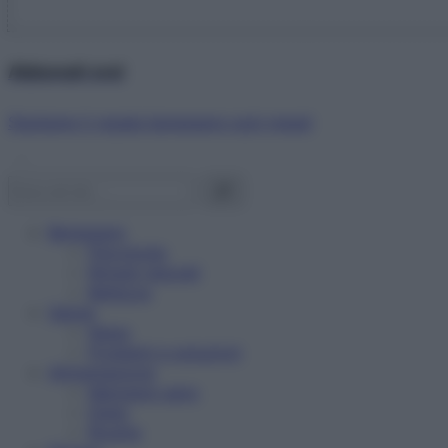
Abbonati ora!
Starbene ti regala benessere ogni mese!
Benessere
Psicologia
Rimedi naturali
Bellezza
Salute
News
Problemi e soluzioni
Alimentazione
Mangiare sano
Diete
Ricette