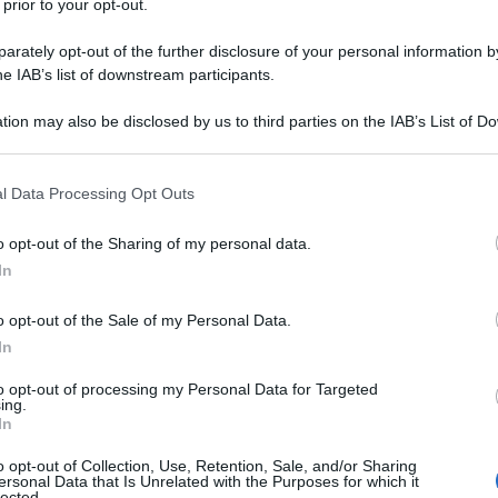
 prior to your opt-out.
rately opt-out of the further disclosure of your personal information by
he IAB’s list of downstream participants.
tion may also be disclosed by us to third parties on the IAB’s List of 
Descrizione tipo ricetta:
OTC – LIBERA
 that may further disclose it to other third parties.
VENDITA
 that this website/app uses one or more Google services and may gath
l Data Processing Opt Outs
Forma farmaceutica:
COMPRESSE
including but not limited to your visit or usage behaviour. You may click 
ORODISPERSIBILI
 to Google and its third-party tags to use your data for below specifi
o opt-out of the Sharing of my personal data.
ogle consent section.
uali mal di testa, mal di denti, dolori mestruali.
In
o opt-out of the Sale of my Personal Data.
In
to opt-out of processing my Personal Data for Targeted
ing.
ato, ipromellosa, mannitolo, aspartame (E951),
In
, aroma (limone).
o opt-out of Collection, Use, Retention, Sale, and/or Sharing
ersonal Data that Is Unrelated with the Purposes for which it
lected.