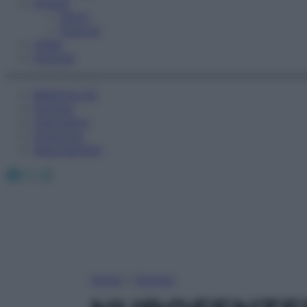
Fitness
Sport
Esercizi
Video
Podcast
Medicina AZ
Farmaci
Calcolatori
Oroscopo
Abbonamenti
Facebook
X
Instagram
Home
»
Farmaci