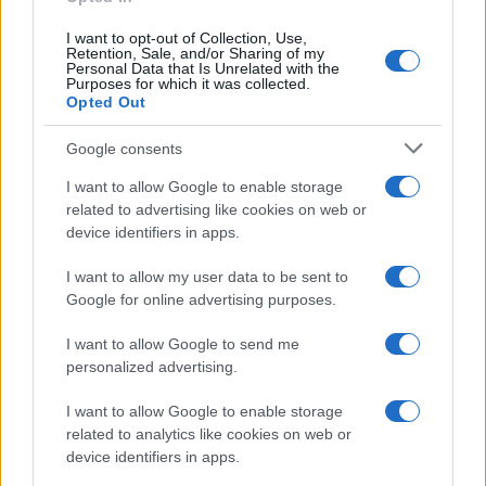
I want to opt-out of Collection, Use,
Retention, Sale, and/or Sharing of my
Personal Data that Is Unrelated with the
Purposes for which it was collected.
Opted Out
Google consents
I want to allow Google to enable storage
related to advertising like cookies on web or
device identifiers in apps.
I want to allow my user data to be sent to
Google for online advertising purposes.
I want to allow Google to send me
personalized advertising.
I want to allow Google to enable storage
related to analytics like cookies on web or
device identifiers in apps.