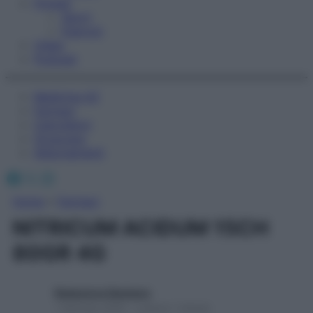
Fitness
Sport
Esercizi
Video
Podcast
Medicina AZ
Farmaci
Calcolatori
Oroscopo
Abbonamenti
Facebook
X
Instagram
Home
»
Farmaci
NITRICUM ACIDUM 15CH
80GR 4G
Redazione Starbene
1 Gennaio 2025 – Lettura 1 minuto