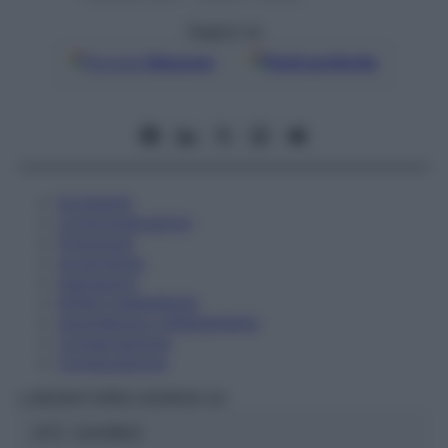
Seguici su
Google
Discover
Fonti preferite
Eccipienti
Controindicazioni
Posologia
Avvertenze
Interazioni
Effetti Indesiderati
Gravidanza e Allattamento
Conservazione
Composizione
LABORATOIRES BOIRON Srl
ATC:
2AA1B03