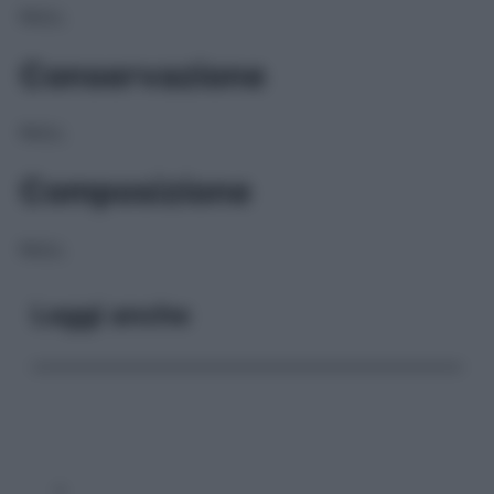
NULL
Conservazione
NULL
Composizione
NULL
Leggi anche