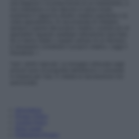
una diagnosi o la prescrizione di un trattamento, e
non intendono e non devono in alcun modo
sostituire il rapporto diretto medico-paziente o la
visita specialistica. Si raccomanda di chiedere
sempre il parere del proprio medico curante e/o di
specialisti riguardo qualsiasi indicazione riportata.
Se si hanno dubbi o quesiti sull’uso di un farmaco
è necessario contattare il proprio medico. Leggi il
Disclaimer »
Tutti i diritti riservati. Le immagini utilizzate negli
articoli sono di proprietà dell’editore o concesse
in licenza per l’uso. È vietata la riproduzione non
autorizzata.
Informativa
Privacy Policy
Cookie Policy
Note Legali
Preferenze Privacy