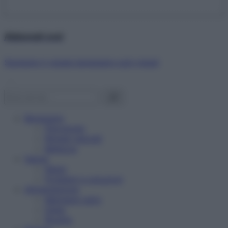
Abbonati ora!
Starbene ti regala benessere ogni mese!
Benessere
Psicologia
Rimedi naturali
Bellezza
Salute
News
Problemi e soluzioni
Alimentazione
Mangiare sano
Diete
Ricette