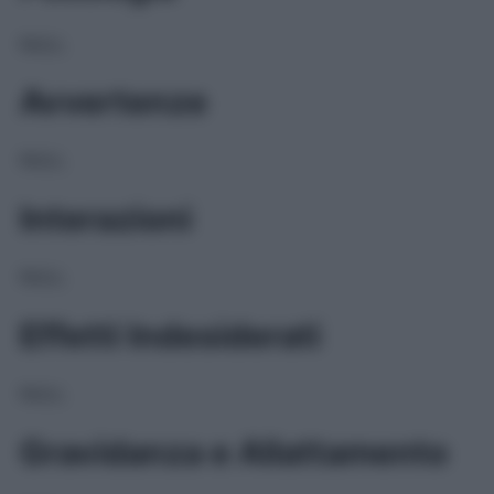
NULL
Avvertenze
NULL
Interazioni
NULL
Effetti Indesiderati
NULL
Gravidanza e Allattamento