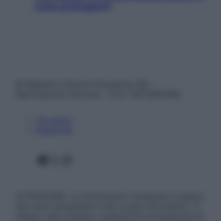
come proteggerli)
© Belpietro Edizioni Periodiche SRL –
Riproduzione riservata – P.Iva 13673600964
Chi siamo
Pubblicità
Facebook
X
Instagram
ATTENZIONE: Le informazioni contenute in questo
sito sono presentate a solo scopo informativo, in
nessun caso possono costituire la formulazione di