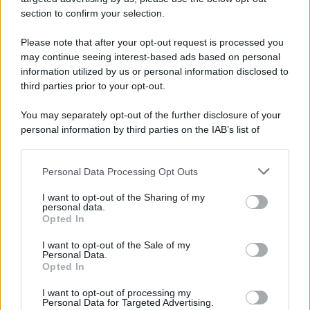
section to confirm your selection.
Please note that after your opt-out request is processed you
may continue seeing interest-based ads based on personal
information utilized by us or personal information disclosed to
third parties prior to your opt-out.
You may separately opt-out of the further disclosure of your
personal information by third parties on the IAB’s list of
downstream participants.
Personal Data Processing Opt Outs
This information may also be disclosed by us to third parties
on the IAB’s List of Downstream Participants that may further
I want to opt-out of the Sharing of my
disclose it to other third parties.
personal data.
Opted In
Please note that this website/app uses one or more Google
services and may gather and store information including but
I want to opt-out of the Sale of my
Personal Data.
not limited to your visit or usage behaviour. You may click to
Opted In
grant or deny consent to Google and its third-party tags to
use your data for below specified purposes in below Google
I want to opt-out of processing my
consent section.
Personal Data for Targeted Advertising.