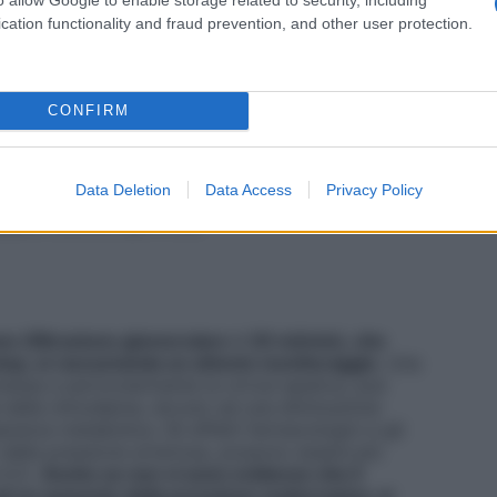
romessa
Una funzionalità epatica gravemente
 epatica, può causare un aumento della
cation functionality and fraud prevention, and other user protection.
 ad una diminuzione dell’effetto di primo passaggio e
macologici e gli effetti indesiderati, come
possono essere più pronunciati in questi pazienti. In
, se necessario, bisogna considerare la sospensione
CONFIRM
one
Nimotop va assunto lontano dai pasti, le
e diluite in poca acqua. Non assumere con succo di
mergere il contagocce nell’acqua e non sciacquarlo.
Data Deletion
Data Access
Privacy Policy
e il contagocce nel flacone. L’intervallo tra le
ere inferiore alle 4 ore.
ave (filtrazione glomerulare ≤ 20 ml/min), che
top, si raccomanda un attento monitoraggio
. Una
ssa e particolarmente la cirrosi epatica, può
à della nimodipina, dovuto ad una diminuzione
arance metabolica. Gli effetti farmacologici e gli
 della pressione arteriosa, possono essere più
.4.2).
Anche se non vi sono evidenze che il
d un aumento della pressione endocranica, si