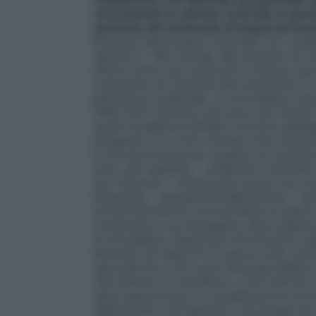
raccomanda un attento controllo in quest
aumento del contenuto di acqua nel tes
Nimotop deve essere utilizzato con cautel
sistolica < 100 mmHg). Nei pazienti con a
infarto acuto del miocardio il medico deve
coronarica ed ischemia del miocardio) in 
perfusione cerebrale). La nimodipina vien
P450 3A4. I farmaci che sono noti inibito
quindi modificare l’effetto di primo pass
paragrafo 4.2 e 4.5). Farmaci che notori
e che quindi possono causare un aumento
sono, per esempio: – antibiotici macrolidi (
(es. ritonavir) – antimicotici azolici (es.
fluoxetina – quinupristin/dalfopristin – ci
somministrazione concomitante di questi 
monitorata e, se necessario, deve essere
di nimodipina. Importanti informazioni sugl
Nimotop 30 mg/0,75 ml gocce orali, soluzi
equivale fino a 4,3 g per dose giornalier
che soffrono di alcolismo o che soffrono
deve essere preso in considerazione anche
allattamento, nei bambini e nei gruppi ad 