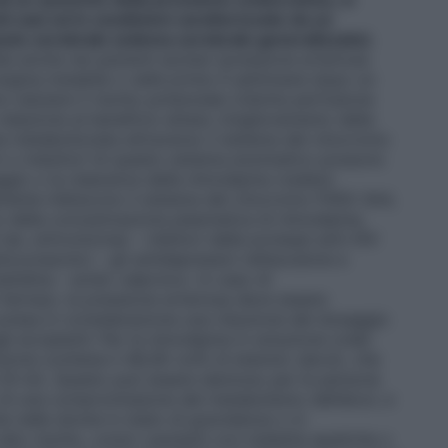
i casi od in condizioni caratterizzate da un
suto cerebrale (edema cerebrale generalizzato)
.
a anche nei pazienti ipotesi (pressione arteriosa
ngina instabile o nelle prime 4 settimane dopo un
 valutare il rischio potenziale (ridotta perfusione
relazione al beneficio atteso (miglioramento della
e metabolizzata attraverso il sistema del citocromo
ri o induttori di questo sistema enzimatico possono
aggio o la clearance della nimodipina (vedere
amente inibiscono il sistema del citocromo P450 3A4,
 della concentrazione plasmatica di nimodipina,
es. eritromicina) – inibitori delle proteasi anti-HIV
 ketoconazolo) – gli antidepressivi nefazodone e
metidina – acido valproico. In caso di
farmaci, la pressione arteriosa deve essere
 presa in considerazione una riduzione del dosaggio
i eccipienti: Per la nimodipina in soluzione orale:
one contiene il 48,06 vol% di etanolo (alcol), che
a (9 ml). Questo può essere dannoso per le persone
 di una compromissione del metabolismo dell’alcol, e
 nelle donne in stato di gravidanza o in
alto rischio, come i pazienti con malattie epatiche o