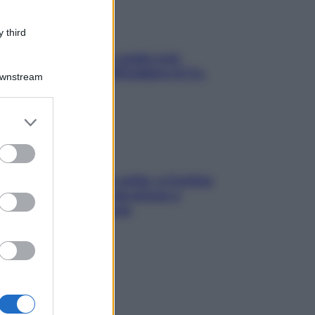
 third
Aria condizionata: usala così,
senza rischiare raffreddore & Co.
Downstream
er and store
to grant or
ed purposes
Mindfulness tra le vette: a Cortina
due giorni lontani da stress e
ansia da smartphone