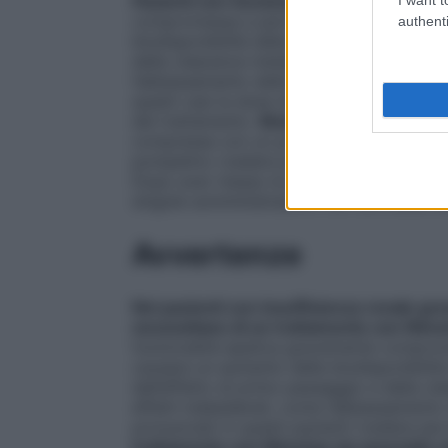
Pazienti con funzionalità epatica comp
compromessa e particolarmente la cirrosi
authenti
biodisponibilità della nimodipina, dovuto
della clearance metabolica. Gli effetti far
l’abbassamento della pressione arteriosa, 
questi casi la dose deve essere ridotta o
del trattamento.
Modo di somministrazi
compresse con un po’ di liquido, le gocc
pompelmo (vedere paragrafo 4.5). Non im
Dopo aver messo le gocce nell’acqua riporr
singole somministrazioni non dovrebbe ess
Avvertenze
Nei pazienti con insufficienza renale gr
necessitano di un trattamento con Nimo
funzionalità epatica gravemente comprome
causare un aumento della biodisponibilit
dell’effetto di primo passaggio e della cle
effetti indesiderati, come l’abbassamento
pronunciati in questi pazienti (vedere par
trattamento con Nimotop sia associato a