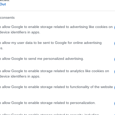
Out
 qualsiasi degli eccipienti elencati al paragrafo 6.1.
n rifampicina è controindicato, in quanto
consents
può ridurre significativamente l’efficacia della
rapia concomitante con nimodipina per via orale e
o allow Google to enable storage related to advertising like cookies on
 fenitoina o carbamazepina, è controindicata, in
evice identifiers in apps.
farmaci può ridurre significativamente l’efficacia
Gravidanza e allattamento.
o allow my user data to be sent to Google for online advertising
s.
to allow Google to send me personalized advertising.
ienti di età inferiore ai 18 anni non è stata stabilita.
o allow Google to enable storage related to analytics like cookies on
to dei deficit neurologici ischemici conseguenti a
evice identifiers in apps.
a subaracnoidea, terminata la terapia parenterale,
azione di nimodipina per via orale per circa 7 giorni
o allow Google to enable storage related to functionality of the website
i soluzione, corrispondenti a 2 contagocce riempiti
rvalli di 4 ore). Nei pazienti che sviluppano reazioni
 secondo le necessità o dovrebbe essere sospeso il
o allow Google to enable storage related to personalization.
concomitante con inibitori o induttori del sistema
dulazione del dosaggio (vedere paragrafo 4.5).
o allow Google to enable storage related to security, including