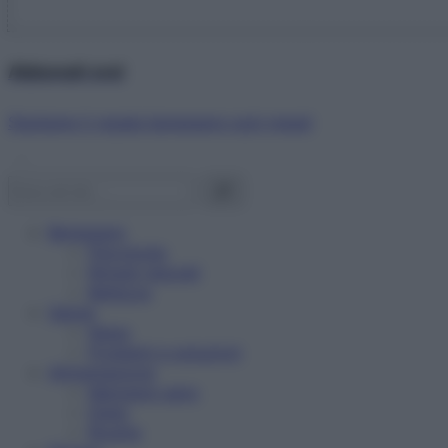
Abbonati ora!
Starbene ti regala benessere ogni mese!
Benessere
Psicologia
Rimedi naturali
Bellezza
Salute
News
Problemi e soluzioni
Alimentazione
Mangiare sano
Diete
Ricette