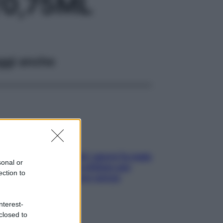
0,75ML
ggi anche
Doccia, lavarsi tutti i giorni fa male
sonal or
alla pelle? I miti da sfatare per
ection to
proteggerla davvero senza
stressarla
nterest-
closed to