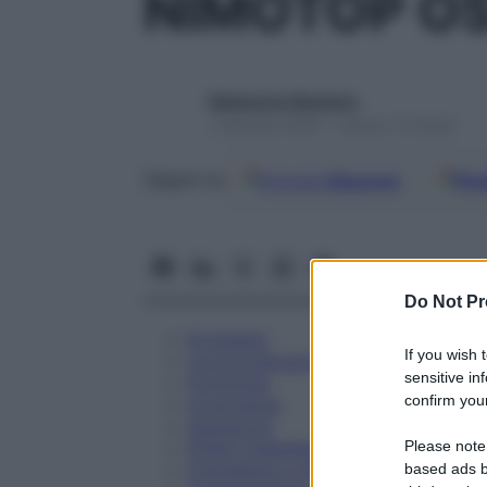
NIMOTOP O
Redazione Starbene
1 Gennaio 2025 – Lettura 12 minuti
Google
Discover
Fon
Seguici su
Do Not Pr
Eccipienti
If you wish 
Controindicazioni
sensitive in
Posologia
confirm your
Avvertenze
Interazioni
Please note
Effetti Indesiderati
Gravidanza e Allattamento
based ads b