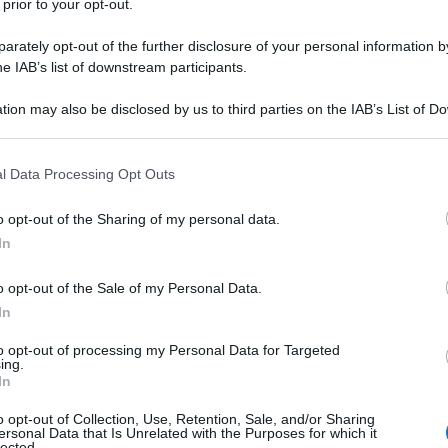
 prior to your opt-out.
rately opt-out of the further disclosure of your personal information by
he IAB’s list of downstream participants.
tion may also be disclosed by us to third parties on the IAB’s List of 
Descrizione tipo ricetta:
RR – RIPETIBILE
 that may further disclose it to other third parties.
10V IN 6MESI
 that this website/app uses one or more Google services and may gath
l Data Processing Opt Outs
Forma farmaceutica:
GOCCE ORALI
including but not limited to your visit or usage behaviour. You may click 
SOLUZIONE
 to Google and its third-party tags to use your data for below specifi
o opt-out of the Sharing of my personal data.
ogle consent section.
ici ischemici correlati a vasospasmo cerebrale.
In
o opt-out of the Sale of my Personal Data.
In
lare, povidone, crospovidone, magnesio stearato,
to opt-out of processing my Personal Data for Targeted
ing.
 titanio diossido (E171), ferro ossido giallo (E172)
In
ssidrilato idrogenato, alcol etilico
o opt-out of Collection, Use, Retention, Sale, and/or Sharing
ersonal Data that Is Unrelated with the Purposes for which it
lected.