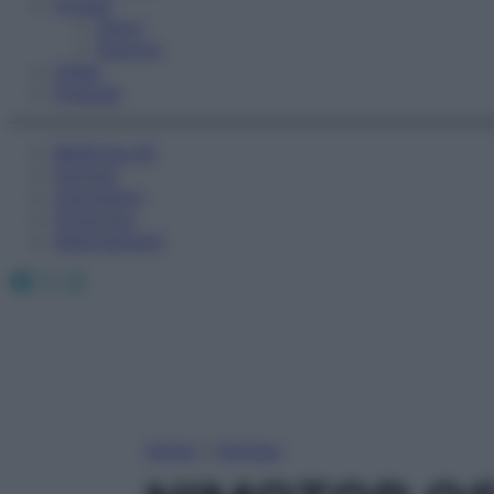
Fitness
Sport
Esercizi
Video
Podcast
Medicina AZ
Farmaci
Calcolatori
Oroscopo
Abbonamenti
Facebook
X
Instagram
Home
»
Farmaci