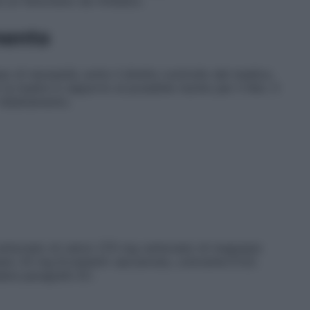
re un fenomeno da rimbalzo.
mento
o di necessità, sotto il diretto controllo del medico,
la madre in rapporto al possibile rischio per il feto. Il
’allattamento.
carbonato di calcio 270 mg carbonato di magnesio
nesio 20 mg
Eccipienti
: saccarosio, colorante E122.
dere paragrafo 6.1.