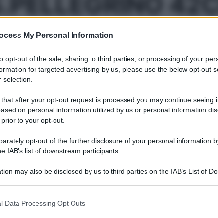
.PELLEGRINO 42
ocess My Personal Information
Le
to opt-out of the sale, sharing to third parties, or processing of your per
formation for targeted advertising by us, please use the below opt-out s
 selection.
ti preferite
 that after your opt-out request is processed you may continue seeing i
ased on personal information utilized by us or personal information dis
 prior to your opt-out.
rately opt-out of the further disclosure of your personal information by
he IAB’s list of downstream participants.
tion may also be disclosed by us to third parties on the IAB’s List of 
 that may further disclose it to other third parties.
 that this website/app uses one or more Google services and may gath
l Data Processing Opt Outs
including but not limited to your visit or usage behaviour. You may click 