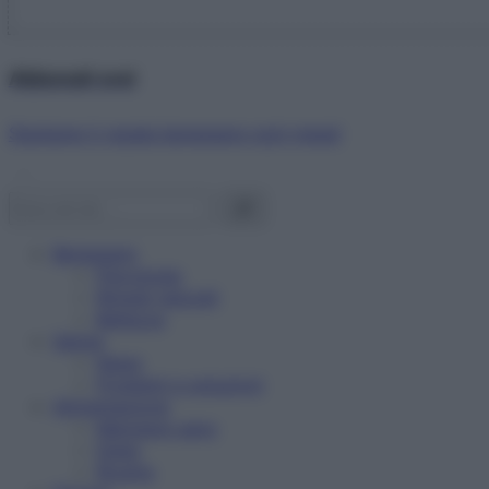
Abbonati ora!
Starbene ti regala benessere ogni mese!
Benessere
Psicologia
Rimedi naturali
Bellezza
Salute
News
Problemi e soluzioni
Alimentazione
Mangiare sano
Diete
Ricette