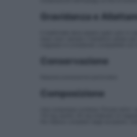
moderazione nell’impiego al fine di evita
Gravidanza e Allatta
Il medicinale deve essere usato solo in cas
dopo aver valutato il beneficio atteso per 
magnesio è considerato compatibile con l
Conservazione
Nessuna precauzione particolare.
Composizione
Una compressa contiene:
Principi attivi
: 
114 mg caolino 30 mg trisilicato di mag
Per l’elenco completo degli eccipienti, ve