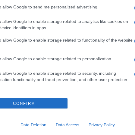
to allow Google to send me personalized advertising.
o allow Google to enable storage related to analytics like cookies on
qualsiasi degli eccipienti, ipercalcemia, insufficienza
evice identifiers in apps.
tà pediatrica.
o allow Google to enable storage related to functionality of the website
o allow Google to enable storage related to personalization.
opo i pasti (oppure al momento in cui si prova il
 al giorno. Non è raccomandata la somministrazione
o allow Google to enable storage related to security, including
aragrafo 4.3).
cation functionality and fraud prevention, and other user protection.
CONFIRM
rigine ad un fenomeno di ipercalcemia con rischio di
.
Informazioni importanti su alcuni eccipienti
Il
di circa 500 mg per ogni compressa; di ciò si tenga
Data Deletion
Data Access
Privacy Policy
 rari problemi ereditari di intolleranza al fruttosio,
 deficit di saccarasi-isomaltasi non devono assumere