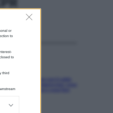
CPR
ggi anche
sonal or
ection to
nterest-
closed to
 third
Perché la pressione con il caldo
scende e sale all’improvviso: cosa
Downstream
succede alle donne e cosa fare
subito
er and store
to grant or