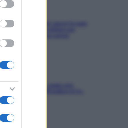
ed purposes
Doccia, lavarsi tutti i giorni fa male
alla pelle? I miti da sfatare per
proteggerla davvero senza
stressarla
Aria condizionata: usala così,
senza rischiare raffreddore & Co.