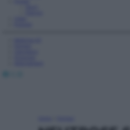
Fitness
Sport
Esercizi
Video
Podcast
Medicina AZ
Farmaci
Calcolatori
Oroscopo
Abbonamenti
Facebook
X
Instagram
Home
»
Farmaci