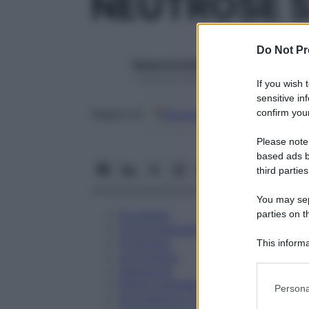
NEUTROSE S
Do Not Pr
Redazione Starbene
1 Gennaio 2025 – Lettura 3 minuti
If you wish 
sensitive in
confirm your
Google
Discover
Fon
Seguici su
Please note
based ads b
third parties
You may sepa
parties on t
Eccipienti
Controindicazioni
Posologia
This informa
Avvertenze
Participants
Interazioni
Please note
Effetti Indesiderati
Persona
information 
Gravidanza e Allattamento