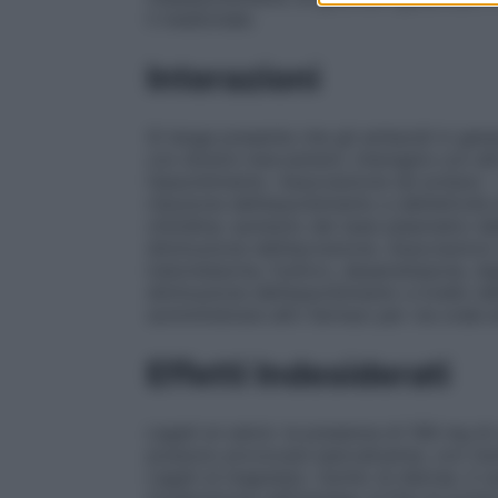
il medicinale.
Interazioni
Si tenga presente che gli antiacidi in gene
con diversi meccanismi, interagire con alt
l’assorbimento.
Associazione da evitare
: 
riduzione dell’assorbimento e dell’attività d
chinidina: aumento dei tassi plasmatici de
diminuzione dell’escrezione.
Associazioni
indometacina, fosforo, desametasone, digita
diminuzione dell’assorbimento a livello 
somministrare altri farmaci per via orale 
Effetti Indesiderati
Legati al calcio
: la presenza di 108 mg d
possono provocare ipercalcemia, con rischi
Legati al magnesio
: rischio di diarrea. Il