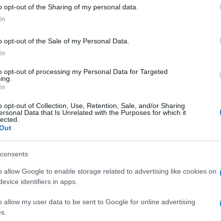
 to Google and its third-party tags to use your data for below specifi
o opt-out of the Sharing of my personal data.
ogle consent section.
In
GNESIO CARBONATO BASICO LEGGERO/CAOLINO
o opt-out of the Sale of my Personal Data.
In
Descrizione tipo ricetta:
OTC – LIBERA
to opt-out of processing my Personal Data for Targeted
VENDITA
ing.
In
Forma farmaceutica:
COMPRESSE
o opt-out of Collection, Use, Retention, Sale, and/or Sharing
MASTICABILI
ersonal Data that Is Unrelated with the Purposes for which it
lected.
Out
Presenza Lattosio:
No
(dolore e bruciore dello stomaco).
consents
o allow Google to enable storage related to advertising like cookies on
evice identifiers in apps.
o allow my user data to be sent to Google for online advertising
s), talco, olio di vaselina, essenza di menta,
s.