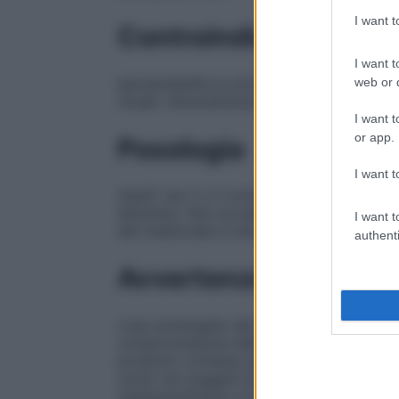
I want 
Controindicazioni
I want t
Ipersensibilità ai principi attivi o ad uno 
web or d
renale. Generalmente controindicato nell’e
I want t
or app.
Posologia
I want t
Adulti
: da 2 a 3 compresse da masticare d
disturbo). Non eccedere le 12 compresse
I want t
del medicinale in età pediatrica (vedere p
authenti
Avvertenze
L’uso prolungato del prodotto può dare o
compromissione della funzionalità renale
prodotto contiene saccarosio in quantità 
conto nei soggetti diabetici. I pazienti con
malassorbimento di glucosio-galattosio o