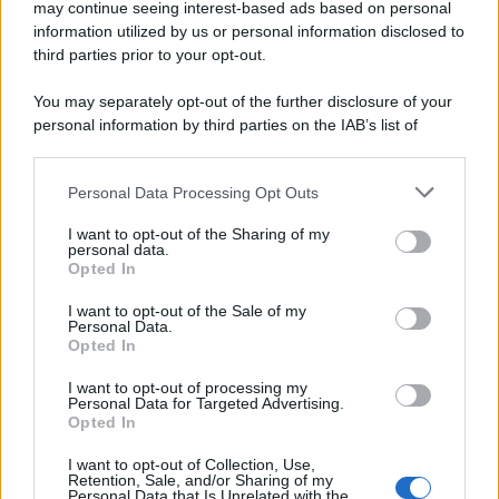
may continue seeing interest-based ads based on personal
information utilized by us or personal information disclosed to
third parties prior to your opt-out.
You may separately opt-out of the further disclosure of your
personal information by third parties on the IAB’s list of
downstream participants.
Personal Data Processing Opt Outs
This information may also be disclosed by us to third parties
on the IAB’s List of Downstream Participants that may further
I want to opt-out of the Sharing of my
disclose it to other third parties.
personal data.
Opted In
Please note that this website/app uses one or more Google
services and may gather and store information including but
I want to opt-out of the Sale of my
Personal Data.
not limited to your visit or usage behaviour. You may click to
Opted In
grant or deny consent to Google and its third-party tags to
use your data for below specified purposes in below Google
I want to opt-out of processing my
consent section.
Personal Data for Targeted Advertising.
Opted In
I want to opt-out of Collection, Use,
Retention, Sale, and/or Sharing of my
Personal Data that Is Unrelated with the