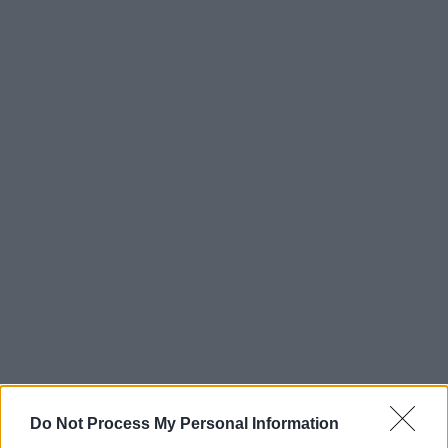
Do Not Process My Personal Information