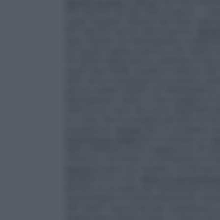
bambini di peso ≥ 40 kg
Dosi raccomandat
875 mg/125 mg due volte al giorno. • dose 
media, sinusite, infezioni del tratto respira
875 mg/125 mg tre volte al giorno.
Bambi
siano trattati con Neoduplamox sospensi
25 mg/3,6 mg/kg al giorno a 45 mg/6,4 mg/
70 mg/10 mg/kg giorno suddivise in due d
(quali otite media, sinusite e infezioni del
fatto che le compresse non possono essere
devono essere trattati con Neoduplamox c
Neoduplamox relativi a dosi maggiori di 
inferiore ai 2 anni. Non sono disponibili d
ai 2 mesi. Non è possibile pertanto forn
popolazione.
Anziani
Non si considera ne
Insufficienza renale
Non è richiesto un ag
della creatinina (CrCl) maggiore di 30 ml/
inferiore a 30 ml/min, le formulazioni 
epatica
Dosare con cautela e monitorare la
paragrafi 4.3 e 4.4).
Modo di somministra
all’inizio di un pasto per minimizzare la p
l’assorbimento di amoxicillina/acido cl
400 mg/57 mg polvere per sospensione ora
singola deve essere sciolto in mezzo bic