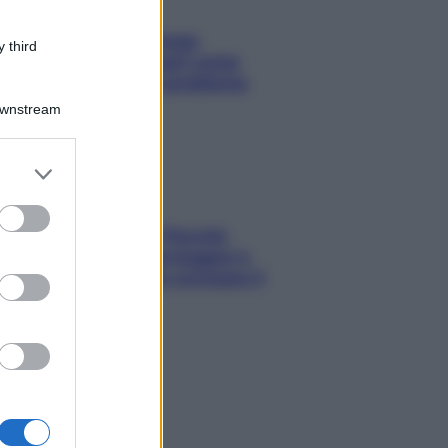
Capelli spezzati lungo
 third
l’attaccatura? Scopri come
risolvere l’annoso problema
Downstream
er and store
to grant or
ed purposes
Fame dopo cena? Perché
succede e 6 snack leggeri e
appetitosi che non rovinano il
sonno