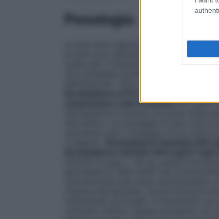
authenti
Posologia
Le dosi sono espresse in termini di conte
le dosi sono definite nei termini di un 
scelta per il trattamento di ogni singola 
loro probabile suscettibilità agli agenti a
dell’infezione • Età, peso e funzionalità r
Neoduplamox 875 mg/125 mg compres
sospensione orale in bustine
Per adulti 
Neoduplamox fornisce una dose totale gio
clavulanico con dosaggio di due volte al
clavulanico per il dosaggio di tre volte
di seguito.
Neoduplamox bambini 400 mg/
Neoduplamox bambini 400 mg/57 mg/5 ml
bambini di peso < 40 kg, questa formula
giornaliera di 1000–2800 mg di amoxicill
somministrata alla dose raccomandata La d
risposta del paziente. Alcune infezioni (a
trattamento più lunghi. Il trattamento no
controllo medico (vedere paragrafo 4.4 re