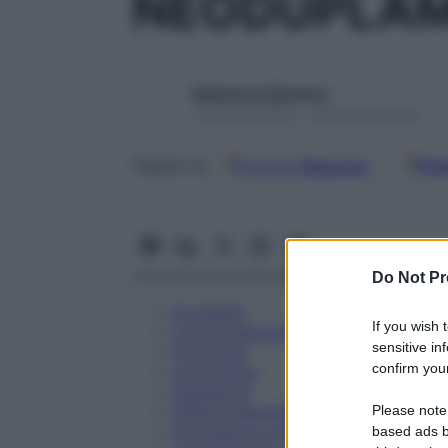
NEODUPLAM
Redazione Starbene
1 Gennaio 2025 – Lettura 16 minuti
Google
Discover
Fon
Seguici su
Do Not Pr
Eccipienti
If you wish 
Controindicazioni
sensitive in
Posologia
confirm your
Avvertenze
Interazioni
Please note
Effetti Indesiderati
Gravidanza e Allattamento
based ads b