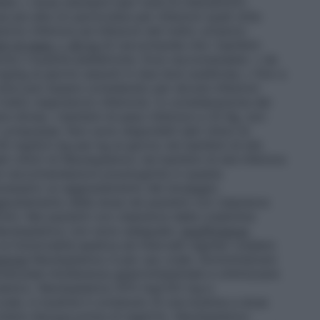
e: • dose standard (per tutte le indicazioni):
più alta (in particolare per infezioni quali otite
torio inferiore ed infezioni del tratto urinario):
ni di peso < 40 kg
Si raccomanda che i bambini
one o bustine pediatriche. Dosi raccomandate: • da
kg al giorno assunti in due dosi suddivise; • fino a
osi può essere considerato per alcune infezioni
 tratto respiratorio inferiore). In considerazione del
 divise, i bambini di peso inferiore a 25 Kg, non
ompresse. Non sono disponibili dati clinici di
45 mg/6,4 mg per kg al giorno nei bambini di età
ati clinici di Neoduplamox nei bambini di età inferiore
ire raccomandazioni posologiche in questa
cessario un aggiustamento del dosaggio.
giustamento della dose nei pazienti con clearance
min. Nei pazienti con clearance della creatinina
di Neoduplamox non sono adeguate.
Insufficienza
 funzionalità epatica ad intervalli regolari (vedere
zione
Neoduplamox è per uso orale. Somministrare
otenziale intolleranza gastrointestinale e ottimizzare
avulanico. Neoduplamox 875 mg/125 mg e
le, in bustine Il contenuto di una bustina a dose
chiere d’acqua prima di ingerirlo. Neoduplamox