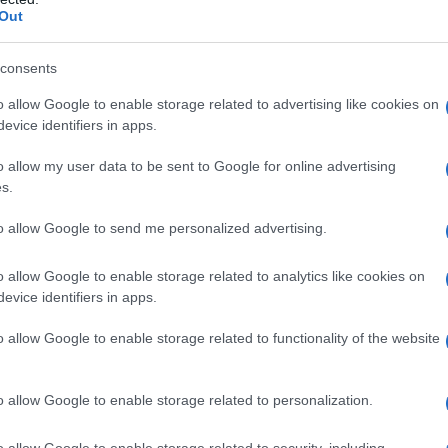
Out
 rivestite con film
Nucleo della compressa
consents
ico A Silice colloidale anidra Cellulosa
o allow Google to enable storage related to advertising like cookies on
a Titanio diossido (E171) Ipromellosa Macrogol
evice identifiers in apps.
75 mg/125 mg Polvere per sospensione orale –
ere per sospensione orale – bustine
Magnesio
o allow my user data to be sent to Google for online advertising
 Aspartame (E951) Aroma pesca–limone–fragola
 400 mg/57 mg/5 ml Polvere per sospensione
s.
tame (E951) Sodio benzoato Crospovidone Gomma
lloidale anidra Carbossimetilcellulosa sodica aroma
to allow Google to send me personalized advertising.
o allow Google to enable storage related to analytics like cookies on
evice identifiers in apps.
o allow Google to enable storage related to functionality of the website
asi penicillina o ad uno qualsiasi degli eccipienti
va per gravi reazioni di ipersensibilità immediata (ad
lattamici (ad esempio cefalosporine, carbapenemi o
o allow Google to enable storage related to personalization.
ero/insufficienza epatica dovuti ad
ragrafo 4.8).
o allow Google to enable storage related to security, including