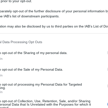
 prior to your opt-out.
rately opt-out of the further disclosure of your personal information by
he IAB’s list of downstream participants.
TO/POTASSIO CLAVULANATO
tion may also be disclosed by us to third parties on the IAB’s List of 
Descrizione tipo ricetta:
RR – RIPETIBILE
 that may further disclose it to other third parties.
10V IN 6MESI
 that this website/app uses one or more Google services and may gath
l Data Processing Opt Outs
Forma farmaceutica:
SOSPENSIONE ORALE
including but not limited to your visit or usage behaviour. You may click 
POLVERE
 to Google and its third-party tags to use your data for below specifi
o opt-out of the Sharing of my personal data.
ogle consent section.
In
o opt-out of the Sale of my Personal Data.
lle seguenti infezioni negli adulti e nei bambini
iti batteriche acute (diagnosticate in modo adeguato)
In
e di bronchiti croniche (diagnosticate in modo
 • Cistite • Pielonefrite • Infezioni della pelle e dei
to opt-out of processing my Personal Data for Targeted
ing.
si di animale, ascesso dentale grave con cellulite
In
 particolare osteomielite. Si devono tenere in
’uso appropriato degli agenti antibatterici.
o opt-out of Collection, Use, Retention, Sale, and/or Sharing
ersonal Data that Is Unrelated with the Purposes for which it
lected.