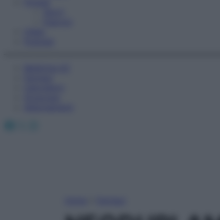
Fitness
Sport
Esercizi
Video
Podcast
Medicina AZ
Farmaci
Calcolatori
Oroscopo
Abbonamenti
Facebook
X
Instagram
Home
»
Farmaci