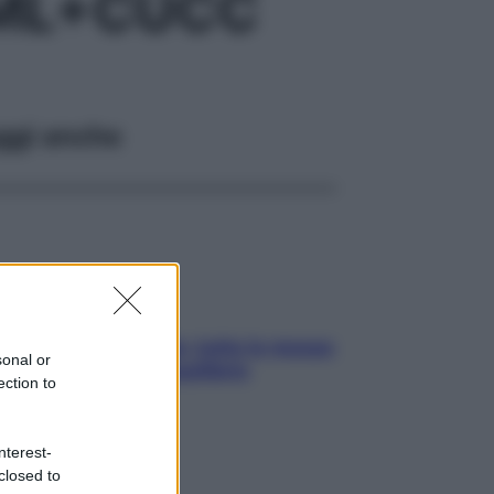
0ML+CUCC
ggi anche
SOS pelle irritabile: tutte le mosse
sonal or
per riportarla in equilibrio
ection to
nterest-
closed to