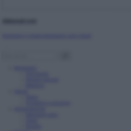
Abbonati ora!
Starbene ti regala benessere ogni mese!
Benessere
Psicologia
Rimedi naturali
Bellezza
Salute
News
Problemi e soluzioni
Alimentazione
Mangiare sano
Diete
Ricette