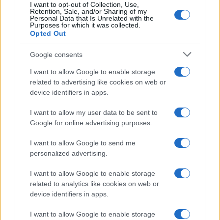
I want to opt-out of Collection, Use,
Retention, Sale, and/or Sharing of my
Personal Data that Is Unrelated with the
Purposes for which it was collected.
Opted Out
Google consents
I want to allow Google to enable storage
related to advertising like cookies on web or
device identifiers in apps.
I want to allow my user data to be sent to
Google for online advertising purposes.
I want to allow Google to send me
personalized advertising.
I want to allow Google to enable storage
related to analytics like cookies on web or
device identifiers in apps.
I want to allow Google to enable storage