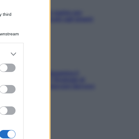
L’oroscopo food di Jupiter per
 third
l’estate 2026 dedicato agli amanti
del cibo
Downstream
er and store
to grant or
ed purposes
La trappola della dopamina ti
segue in spiaggia? Strategie di
digital detox per staccare davvero