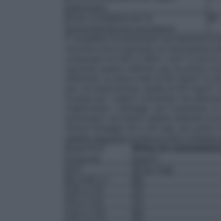
/settimana
Dose consigliata per la
80
somministrazione successiva
E’ possibile incrementare nuovamente la 
riscontra alcun episodio di neutropenia i
compresa tra 500 e 1000 / mm³ in più di 
secondo quanto definito per le prime 3 som
effettuati, la dose orale di 80 mg/m² è r
per via endovenosa, quella di 60 mg/m² /
la base per i regimi combinati che alterna
migliorando i vantaggi per il paziente. I
posologico dovranno essere adattati al pr
diversi dosaggi (20 e 30 mg), per poter 
tabella seguente mostra le dosi richieste p
Superficie
Prime tre somministra
corporea
mg/m²
(m²)
Dose (mg)
Da 0.95 a 1
60
1.05 a 1.14
70
1.15 a 1.24
70
1.25 a 1.34
80