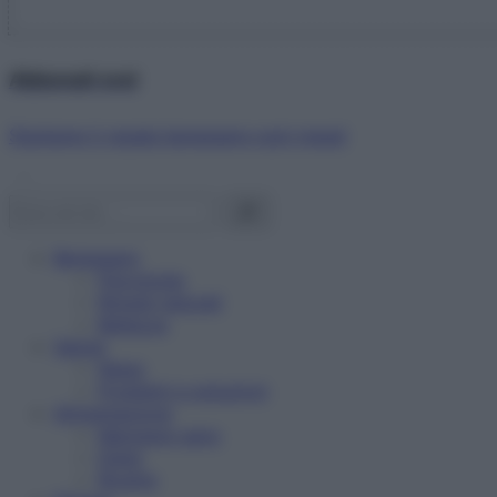
Abbonati ora!
Starbene ti regala benessere ogni mese!
Benessere
Psicologia
Rimedi naturali
Bellezza
Salute
News
Problemi e soluzioni
Alimentazione
Mangiare sano
Diete
Ricette