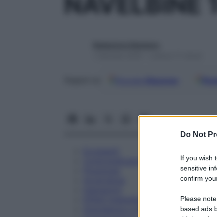
NAVELBINE 
Redazione Starbene
1 Gennaio 2025 – Lettura 11 minuti
Google
Discover
Fon
Seguici su
Do Not Pr
Eccipienti
If you wish 
Controindicazioni
sensitive in
Posologia
confirm your
Avvertenze
Interazioni
Please note
Effetti Indesiderati
Gravidanza e Allattamento
based ads b