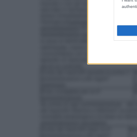
mucose o con gli occhi; le capsule danne
authenti
riportate in farmacia per poter essere dis
lavarsi immediatamente con acqua o pref
fisiologica.
Posologia
In monoterapia
, la
somministrazioni
60 mg/m² di superficie c
Somministrazioni successive
Dopo la terz
la dose di NAVELBINE capsule molli a 
settimanale, tranne in quei pazienti che ne
concomitanza con le prime tre somminist
episodio di neutropenia inferiore a 500
più di un controllo.
Conta dei neutrofili durante le prime 3
N
somministrazioni a 60 mg/m²
l
/settimana
Dose consigliata per la 4^
somministrazione
Se, prima di ogni somministrazione alla 
dei neutrofili inferiore a 500/mm³, la somm
normalità ematologica e la dose va ridot
somministrazioni successive.
Conta dei neutrofili dopo la 4^
Neu
somministrazione a 80 mg/m²
i >