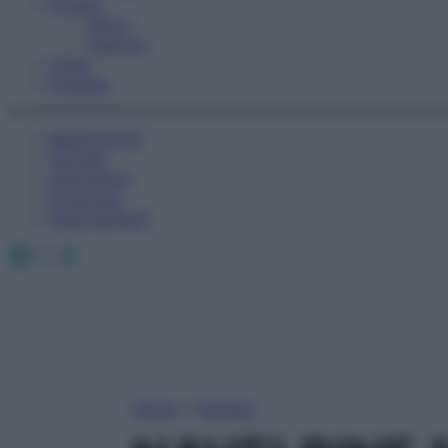
Fitness
Sport
Esercizi
Video
Podcast
Medicina AZ
Farmaci
Calcolatori
Oroscopo
Abbonamenti
Facebook
X
Instagram
Home
»
Farmaci