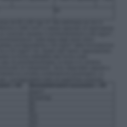
60
dose da 60 a 80 mg/ m² alla settimana se non si
nferiore a 500/ mm³, o nessun episodio di neutropenia
un controllo durante 3 somministrazioni a 60 mg/m² ,
ministrazioni. Sulla base degli studi clinici
isultata corrispondente a 30 mg/m² della formulazione
os a 25 mg/m² /ev. Questi dati hanno rappresentato
vano la forma iniettabile alla forma orale,
n caso di polichemioterapia, la dose e lo schema
otocollo di trattamento. Sono disponibili capsule a
ottenere la corretta combinazione posologica. La
er i corrispondenti indici di superficie corporea:
zioni
a
60
Somministrazioni successive
a
80
mg/m²
Dose(mg)
80
90
100
100