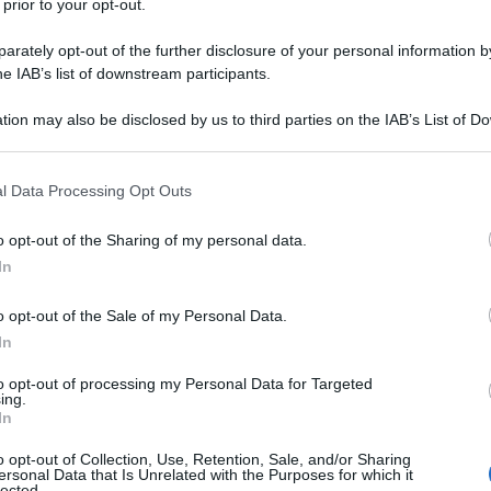
 prior to your opt-out.
rately opt-out of the further disclosure of your personal information by
he IAB’s list of downstream participants.
TO
tion may also be disclosed by us to third parties on the IAB’s List of 
Descrizione tipo ricetta:
RNRL –
 that may further disclose it to other third parties.
LIMITATIVA NON RIPETIB.
 that this website/app uses one or more Google services and may gath
l Data Processing Opt Outs
Forma farmaceutica:
CAPSULE MOLLI
including but not limited to your visit or usage behaviour. You may click 
 to Google and its third-party tags to use your data for below specifi
o opt-out of the Sharing of my personal data.
ogle consent section.
In
ule. Carcinoma mammario metastatico.
o opt-out of the Sale of my Personal Data.
In
to opt-out of processing my Personal Data for Targeted
ing.
, acqua depurata, glicerolo , macrogol 400 Capsula:
In
(contiene D-sorbitolo, sorbitani, mannitolo, prodotti
 coloranti (E172 e E171), trigliceridi a catena media,
o opt-out of Collection, Use, Retention, Sale, and/or Sharing
ersonal Data that Is Unrelated with the Purposes for which it
ina in gliceridi ed etanolo), inchiostro commestibile
lected.