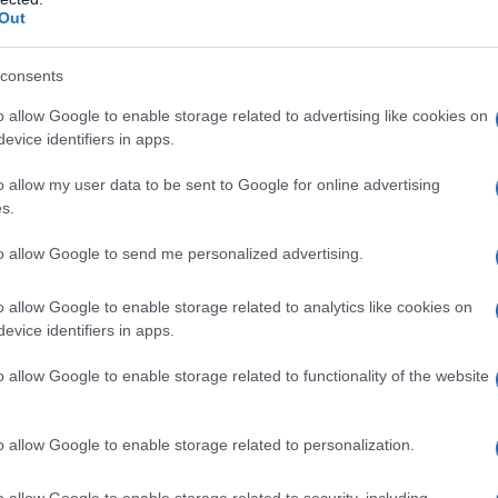
Out
consents
o allow Google to enable storage related to advertising like cookies on
 o verso altri alcaloidi della vinca. Gravi malattie che
evice identifiers in apps.
zione chirurgica a livello dello stomaco e/o
mm³ o presenza di gravi infezioni conseguenti alla
o allow my user data to be sent to Google for online advertising
zione concomitante o recente (nelle ultime 2
s.
n correlata al processo tumorale. Gravidanza –
igenoterapia per lungo tempo.
to allow Google to send me personalized advertising.
o allow Google to enable storage related to analytics like cookies on
evice identifiers in apps.
sule molli deve essere assunta rigorosamente per
e capsule di NAVELBINE vanno assunte con un po’
o allow Google to enable storage related to functionality of the website
 succhiate. Si consiglia l’assunzione con un po’ di
masticare o succhiare la capsula, è necessario
con acqua o, preferibilmente, con una normale
o allow Google to enable storage related to personalization.
tasse tagliata o danneggiata
: il liquido contenuto è
lesioni in caso di contatto con la pelle o con le
o allow Google to enable storage related to security, including