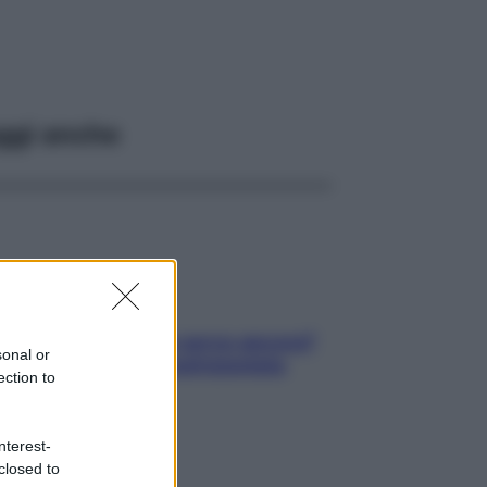
ggi anche
Contare le calorie serve ancora?
sonal or
La risposta della nutrizionista
ection to
nterest-
closed to