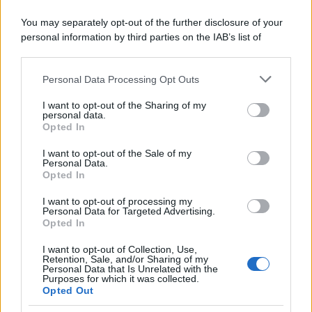
You may separately opt-out of the further disclosure of your
personal information by third parties on the IAB’s list of
downstream participants.
Personal Data Processing Opt Outs
This information may also be disclosed by us to third parties
on the IAB’s List of Downstream Participants that may further
I want to opt-out of the Sharing of my
disclose it to other third parties.
personal data.
Opted In
Please note that this website/app uses one or more Google
services and may gather and store information including but
I want to opt-out of the Sale of my
Personal Data.
not limited to your visit or usage behaviour. You may click to
Opted In
grant or deny consent to Google and its third-party tags to
use your data for below specified purposes in below Google
I want to opt-out of processing my
consent section.
Personal Data for Targeted Advertising.
Opted In
I want to opt-out of Collection, Use,
Retention, Sale, and/or Sharing of my
Personal Data that Is Unrelated with the
Purposes for which it was collected.
Opted Out