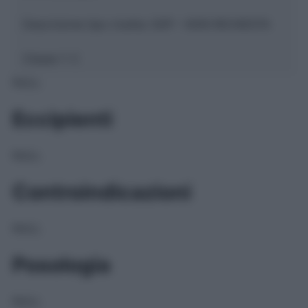
Descrizione tipo ricetta:
SOP – NON RICHIESTA
Classe 1:
C
NULL
Eccipienti
NULL
Controindicazioni
NULL
Posologia
NULL