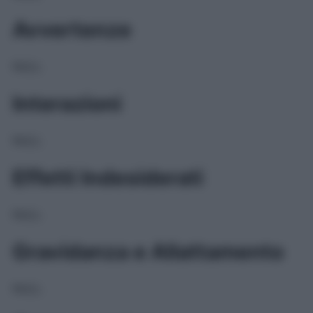
Avvertenze
NULL
Interazioni
NULL
Effetti Indesiderati
NULL
Gravidanza e Allattamento
NULL