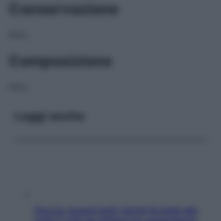
Conservazione
NULL
Composizione
NULL
Leggi anche
Doccia, lavarsi tutti i giorni fa male alla
pelle? I miti da sfatare per proteggerla