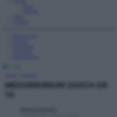
Fitness
Sport
Esercizi
Video
Podcast
Medicina AZ
Farmaci
Calcolatori
Oroscopo
Abbonamenti
Facebook
X
Instagram
Home
»
Farmaci
MEDORRHINUM 200CH GR
1G
Redazione Starbene
1 Gennaio 2025 – Lettura 1 minuto