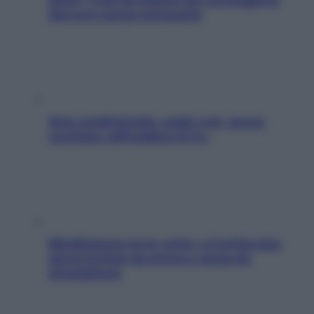
davvero senza stressarla
Aria condizionata: usala così, senza
rischiare raffreddore & Co.
Mindfulness tra le vette: a Cortina due
giorni lontani da stress e ansia da
smartphone