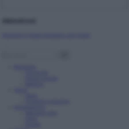
Abbonati ora!
Starbene ti regala benessere ogni mese!
Benessere
Psicologia
Rimedi naturali
Bellezza
Salute
News
Problemi e soluzioni
Alimentazione
Mangiare sano
Diete
Ricette