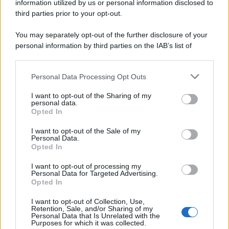
information utilized by us or personal information disclosed to
third parties prior to your opt-out.
You may separately opt-out of the further disclosure of your
personal information by third parties on the IAB’s list of
downstream participants.
Personal Data Processing Opt Outs
This information may also be disclosed by us to third parties
on the IAB’s List of Downstream Participants that may further
I want to opt-out of the Sharing of my
disclose it to other third parties.
personal data.
Opted In
Please note that this website/app uses one or more Google
services and may gather and store information including but
I want to opt-out of the Sale of my
Personal Data.
not limited to your visit or usage behaviour. You may click to
Opted In
grant or deny consent to Google and its third-party tags to
use your data for below specified purposes in below Google
I want to opt-out of processing my
consent section.
Personal Data for Targeted Advertising.
Opted In
I want to opt-out of Collection, Use,
Retention, Sale, and/or Sharing of my
Personal Data that Is Unrelated with the
Purposes for which it was collected.