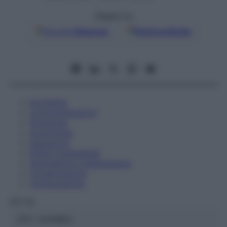
Seguici su
Google
Discover
Fonti preferite
Eccipienti
Controindicazioni
Posologia
Avvertenze
Interazioni
Effetti Indesiderati
Gravidanza e Allattamento
Conservazione
Composizione
OTI Srl
ATC:
2AA1B04