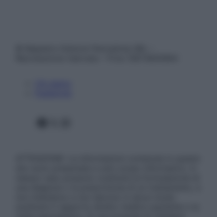
© Belpietro Edizioni Periodiche SRL –
Riproduzione riservata – P.Iva 13673600964
Chi siamo
Pubblicità
Facebook
X
Instagram
ATTENZIONE: Le informazioni contenute in questo
sito sono presentate a solo scopo informativo, in
nessun caso possono costituire la formulazione di
una diagnosi o la prescrizione di un trattamento, e
non intendono e non devono in alcun modo
sostituire il rapporto diretto medico-paziente o la
visita specialistica. Si raccomanda di chiedere