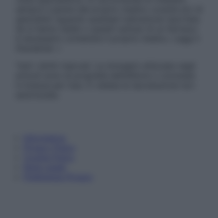
sempre il parere del proprio medico curante e/o di
specialisti riguardo qualsiasi indicazione riportata.
Se si hanno dubbi o quesiti sull’uso di un farmaco
è necessario contattare il proprio medico. Leggi il
Disclaimer »
Tutti i diritti riservati. Le immagini utilizzate negli
articoli sono di proprietà dell’editore o concesse
in licenza per l’uso. È vietata la riproduzione non
autorizzata.
Informativa
Privacy Policy
Cookie Policy
Note Legali
Preferenze Privacy