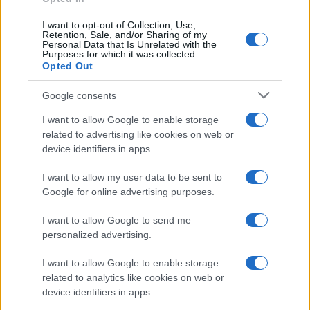
I want to opt-out of Collection, Use,
Retention, Sale, and/or Sharing of my
Personal Data that Is Unrelated with the
Purposes for which it was collected.
Opted Out
Google consents
I want to allow Google to enable storage
related to advertising like cookies on web or
device identifiers in apps.
I want to allow my user data to be sent to
Google for online advertising purposes.
I want to allow Google to send me
personalized advertising.
I want to allow Google to enable storage
related to analytics like cookies on web or
device identifiers in apps.