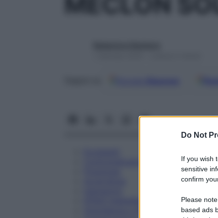
MECLON SOL
Redazione Starbene
1 Gennaio 2025 – Lettura 5 minuti
Google
Discover
Fon
Seguici su
Do Not Pr
Eccipienti
If you wish 
Controindicazioni
sensitive in
Posologia
confirm your
Avvertenze
Interazioni
Please note
Effetti Indesiderati
Gravidanza e Allattamento
based ads b