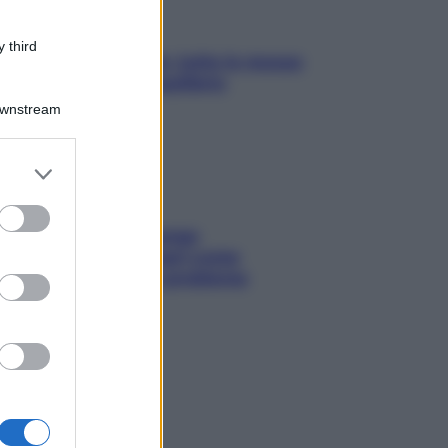
 third
SOS pelle irritabile: tutte le mosse
per riportarla in equilibrio
Downstream
er and store
to grant or
ed purposes
Capelli spezzati lungo
l’attaccatura? Scopri come
risolvere l’annoso problema