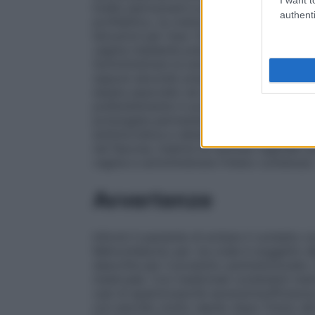
livello perivulvare e perianale. Se il medi
authenti
profilattico, la crema deve essere applica
Istruzioni per l’uso
: Dopo aver riempito di
vagina mediante pressione sul pistone, 
Somministrare la soluzione vaginale pronta
oppure secondo prescrizione medica. Nella
essere associato ad adeguata terapia topi
preferibilmente in posizione supina. Un l
prolungata permanenza in vagina dei princi
antimicrobica e detergente.
Istruzioni per
nel flacone, inserire la cannula vaginale s
vagina e somministrare l’intero contenuto
Avvertenze
Informi il paziente di evitare il contatto
Metronidazolo per via orale è soggetto all
descritte per il prodotto summenzionato. 
mestruale. Con medicinali contenenti met
casi di epatotossicità severa/insufficienz
con esordio molto rapido dopo l’inizio del