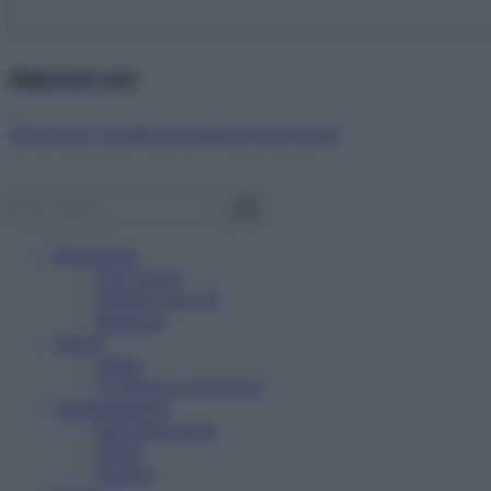
Abbonati ora!
Starbene ti regala benessere ogni mese!
Benessere
Psicologia
Rimedi naturali
Bellezza
Salute
News
Problemi e soluzioni
Alimentazione
Mangiare sano
Diete
Ricette