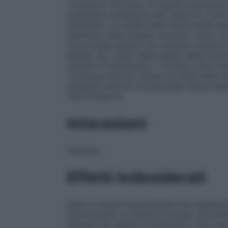
Cockayne. Pertanto, in questa popolazio
un’attenta valutazione del rapporto risch
alternativi. Le analisi della funzionalità
dell’inizio della terapia, durante e dopo l
funzionalità epatica non saranno rientrati
basale. Se i valori delle analisi della fu
durante il trattamento, il farmaco deve ess
Cockayne devono essere avvisati della n
qualsiasi sintomo di potenziali lesioni ep
metronidazolo.
Interazioni
Nessuna.
Effetti Indesiderati
Dato lo scarso assorbimento per applicazi
Clotrimazolo, le reazioni avverse riscontr
Disturbi del sistema immunitario
: Non not