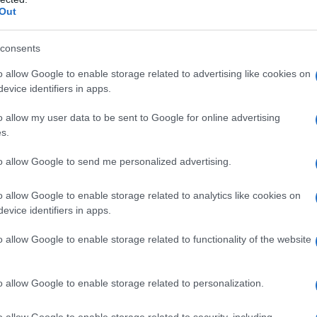
Out
cole e polietilenglicole; Paraffina liquida; Sodio metile
ssibenzoato; Acqua depurata.
Soluzione vaginale
consents
leilico; Etanolo; Acqua depurata. Flacone da 130 ml
o allow Google to enable storage related to advertising like cookies on
to; Sodio propile p–Idrossibenzoato; Acqua depurata.
evice identifiers in apps.
o allow my user data to be sent to Google for online advertising
s.
o qualsiasi degli eccipienti.
to allow Google to send me personalized advertising.
o allow Google to enable storage related to analytics like cookies on
evice identifiers in apps.
te in vagina il contenuto di un applicatore una
cutivi, preferibilmente alla sera prima di coricarsi,
o allow Google to enable storage related to functionality of the website
e trichomoniasi, maggior sicurezza di risultato
eo uso di Metronidazolo per via orale sia nella
le. Per un’ottimale somministrazione si consiglia
o allow Google to enable storage related to personalization.
rmente piegate ad angolo. Per ottenere una migliore
n po’ di MECLON crema vaginale anche esternamente, a
o allow Google to enable storage related to security, including