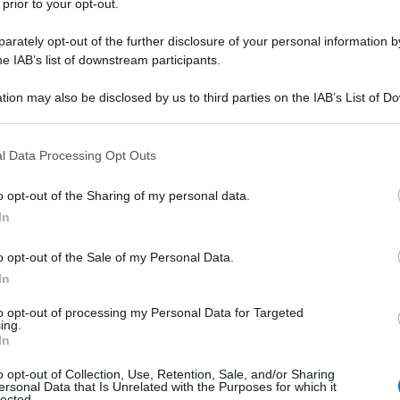
 prior to your opt-out.
rately opt-out of the further disclosure of your personal information by
NIDAZOLO
he IAB’s list of downstream participants.
Descrizione tipo ricetta:
SOP – NON
tion may also be disclosed by us to third parties on the IAB’s List of 
RICHIESTA
 that may further disclose it to other third parties.
Forma farmaceutica:
SOLUZIONE
 that this website/app uses one or more Google services and may gath
l Data Processing Opt Outs
VAGINALE
including but not limited to your visit or usage behaviour. You may click 
 to Google and its third-party tags to use your data for below specifi
o opt-out of the Sharing of my personal data.
ogle consent section.
In
vaginiti causate da Trichomonas vaginalis anche se
o opt-out of the Sale of my Personal Data.
 vaginalis ed altra flora batterica sensibile. MECLON
e nel partner a scopo profilattico.
Soluzione
In
vico–vaginiti, vulvo–vaginiti causate da Trichomonas
icans, Gardnerella vaginalis ed altra flora batterica
to opt-out of processing my Personal Data for Targeted
ing.
 essere impiegato anche dopo altra terapia topica
In
 recidive.
o opt-out of Collection, Use, Retention, Sale, and/or Sharing
ersonal Data that Is Unrelated with the Purposes for which it
lected.