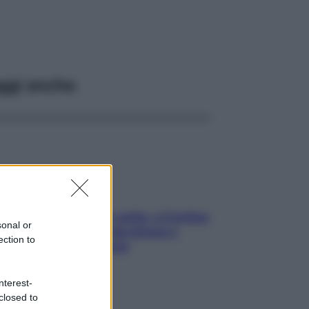
ggi anche
Mindfulness tra le vette: a Cortina
sonal or
due giorni lontani da stress e
ection to
ansia da smartphone
nterest-
closed to