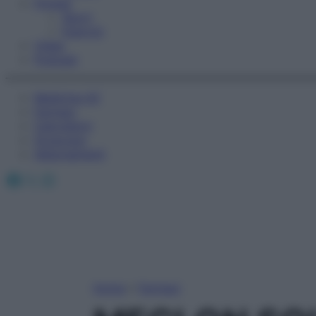
Fitness
Sport
Esercizi
Video
Podcast
Medicina AZ
Farmaci
Calcolatori
Oroscopo
Abbonamenti
Facebook
X
Instagram
Home
»
Farmaci