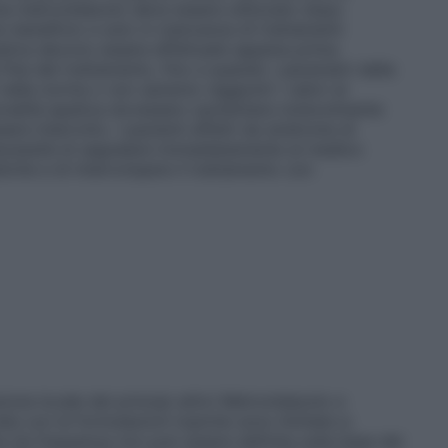
ne metronidazolo deve essere utilizzato dopo
io–beneficio e solo in mancanza di trattamenti
 epatica devono essere effettuate appena prima
a fine del trattamento, fino a quando i parametri della
 nella norma o non saranno raggiunti i valori al
nzionalità epatica dovessero aumentare notevolmente
ere interrotto. I pazienti affetti da sindrome di
ecessità di segnalare immediatamente al medico
atiche e di interrompere il trattamento con
one locale dei principi attivi Metronidazolo e
ate con le formulazioni topiche sono limitate a:
a (la frequenza non può essere definita sulla base dei