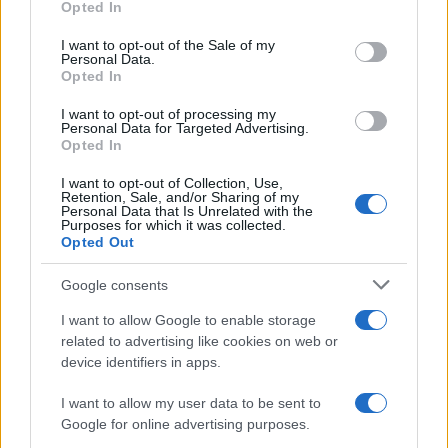
Opted In
Please note that this website/app uses one or more Google
services and may gather and store information including but
I want to opt-out of the Sale of my
Personal Data.
not limited to your visit or usage behaviour. You may click to
Opted In
grant or deny consent to Google and its third-party tags to
use your data for below specified purposes in below Google
I want to opt-out of processing my
consent section.
Personal Data for Targeted Advertising.
Opted In
I want to opt-out of Collection, Use,
Retention, Sale, and/or Sharing of my
Personal Data that Is Unrelated with the
Purposes for which it was collected.
Opted Out
Google consents
I want to allow Google to enable storage
related to advertising like cookies on web or
device identifiers in apps.
I want to allow my user data to be sent to
Google for online advertising purposes.