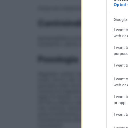
Opted 
Acqua per preparazioni iniettabili.
Google 
Controindicazioni
I want t
web or d
Ipersensibilità al principio attivo o ad uno
cardiache o danno del miocardio; pazien
I want t
purpose
Posologia
I want 
Magnesio solfato Galenica Senese deve ess
I want t
sodio cloruro allo 0,9%. • Prevenzione e c
web or d
gravidica nelle donne in gravidanza (pre–
carenza di magnesio, particolarmente i
segni di tetania. La dose totale iniziale 
I want t
30–40 g nell’arco delle 24 ore. • Prevenz
or app.
che ricevono nutrizione parenterale total
grave insufficienza renale la dose massim
I want t
concentrazione sierica di magnesio di 6 m
convulsioni.
I want t