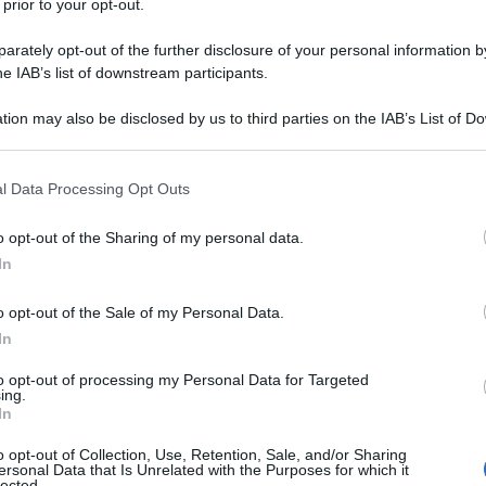
 prior to your opt-out.
rately opt-out of the further disclosure of your personal information by
he IAB’s list of downstream participants.
tion may also be disclosed by us to third parties on the IAB’s List of 
Descrizione tipo ricetta:
RR – RIPETIBILE
 that may further disclose it to other third parties.
10V IN 6MESI
 that this website/app uses one or more Google services and may gath
l Data Processing Opt Outs
Forma farmaceutica:
SOLUZIONE PER
including but not limited to your visit or usage behaviour. You may click 
INFUSIONE CONC
 to Google and its third-party tags to use your data for below specifi
o opt-out of the Sharing of my personal data.
ogle consent section.
In
o opt-out of the Sale of my Personal Data.
i in caso di grave tossiemia gravidica nelle donne in
 Terapia sostitutiva in carenza di magnesio,
In
a acuta accompagnata da segni di tetania. •
siemia in pazienti che ricevono nutrizione
to opt-out of processing my Personal Data for Targeted
ing.
In
o opt-out of Collection, Use, Retention, Sale, and/or Sharing
ersonal Data that Is Unrelated with the Purposes for which it
lected.