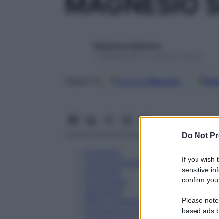
MAGNESIO S
Redazione Starbene
1 Gennaio 2025 – Lettura 6 minuti
Google
Discover
Fon
Seguici su
Do Not Pr
Eccipienti
If you wish 
Controindicazioni
sensitive in
Posologia
confirm your
Avvertenze
Interazioni
Please note
Effetti Indesiderati
Gravidanza e Allattamento
based ads b