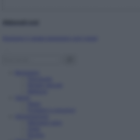
Abbonati ora!
Starbene ti regala benessere ogni mese!
Benessere
Psicologia
Rimedi naturali
Bellezza
Salute
News
Problemi e soluzioni
Alimentazione
Mangiare sano
Diete
Ricette