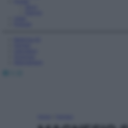
Fitness
Sport
Esercizi
Video
Podcast
Medicina AZ
Farmaci
Calcolatori
Oroscopo
Abbonamenti
Facebook
X
Instagram
Home
»
Farmaci