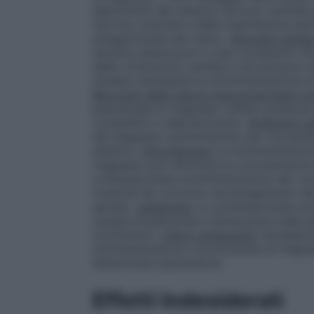
deprimente del sistema nervoso centrale 
nervoso centrale e della trasmissione pe
antagonizzate dal calcio.
Glicosidi cardia
estrema attenzione in caso di pazienti ch
della conduzione cardiaca che possono evo
rendere necessaria la somministrazione di
Bloccanti della placca neuromuscolare co
parenterale di magnesio solfato potenzia 
competitivi e depolarizzanti.
Antibiotici a
del magnesio somministrato per via parent
additivo.
Eltrombopag
La somministrazione
magnesio può diminuire le concentrazioni
contemporanea somministrazione del rocu
tossicità da rocuronio (prolungamento de
apnea).
Labetololo
La contemporanea somm
causare bradicardia e diminuzione della gi
svenimenti).
Calcio antagonisti
(isradipina
somministrazione concomitante di magne
determinare ipotensione.
Effetti Indesiderati