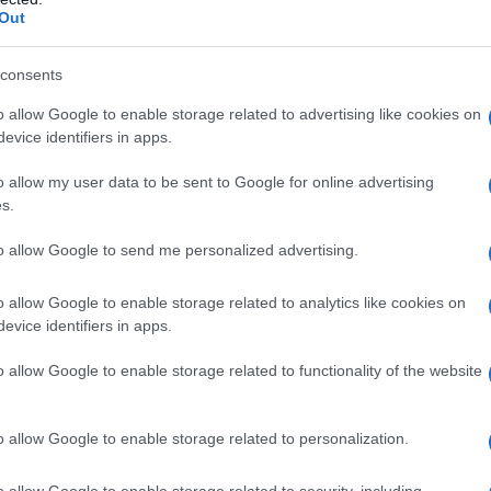
Out
consents
o allow Google to enable storage related to advertising like cookies on
evice identifiers in apps.
 qualsiasi degli eccipienti; pazienti con aritmie
ti con compromissione renale grave.
o allow my user data to be sent to Google for online advertising
s.
to allow Google to send me personalized advertising.
ere diluito in una soluzione di glucosio al 5% o di
o allow Google to enable storage related to analytics like cookies on
ontrollo delle convulsioni in caso di grave tossiemia
evice identifiers in apps.
eclampsia e eclampsia). • Terapia sostitutiva in
n caso di ipomagnesiemia acuta accompagnata da
è 10–14 g di magnesio solfato. Non superare la dose di
o allow Google to enable storage related to functionality of the website
ione e trattamento della ipomagnesiemia in pazienti
e. Da 1 g a 3 g (8–24 mEq) al giorno. In presenza di
a di magnesio solfato è di 20 g/48 ore. La
o allow Google to enable storage related to personalization.
g/100 ml è considerata ottimale per il controllo delle
o allow Google to enable storage related to security, including