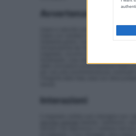
authenti
Avvertenze
Usare a velocità controllata dopo opportu
Usare con cautela in caso di compromissi
miastenia grave. L’uso endovenoso in pre
intossicazione da magnesio. Per individua
magnesio, occorre monitorare strettament
l’eclampsia. L’uso endovenoso nella eclam
delle convulsioni potenzialmente fatali.La
per una sola somministrazione, eventuali r
l’integrità della fiala; essa non deve pres
tenuta.
Interazioni
Il magnesio solfato può interagire con i s
nervoso centrale
Quando i barbiturici, narco
farmaci che deprimono il sistema nervos
al magnesio, il loro dosaggio deve essere