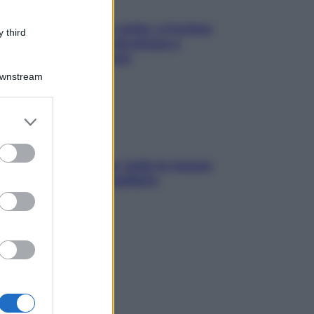
Mindfulness tra le vette: a Cortina
 third
due giorni lontani da stress e
ansia da smartphone
Downstream
er and store
to grant or
ed purposes
SOS pelle irritabile: tutte le mosse
per riportarla in equilibrio