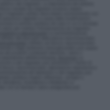
additivo del magnesio. La depressione del sistema
riferica causate da magnesio possono essere
ci
Il magnesio solfato deve essere somministrato con
e assumono digitalici a causa delle modificazioni
lvere in aritmia cardiaca nel caso in cui si dovesse
 calcio per trattare l’intossicazione da magnesio.
mpetitivi e depolarizzanti
La somministrazione
l’effetto dei bloccanti della placca neuromuscolare
minoglicosidici
L’effetto sul blocco neuromuscolare
erale e degli antibiotici aminoglicosidici può essere
 dei prodotti contenenti alluminio, calcio o
 plasmatiche dell’eltrombopag.
Rocuronio
La
ronio e del magnesio può aumentare il rischio di
l blocco neuromuscolare, depressione respiratoria e
inistrazione del labetololo e del magnesio può
ttata cardiaca (respiro affannoso, vertigini o
, felodipina, nicardipina e nifedipina) La
sio con un farmaco calcio antagonista può