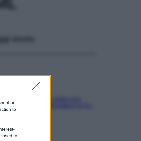
ML
ggi anche
Aria condizionata: usala così,
sonal or
senza rischiare raffreddore & Co.
ection to
nterest-
closed to