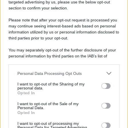
targeted advertising by us, please use the below opt-out
section to confirm your selection.
Please note that after your opt-out request is processed you
may continue seeing interest-based ads based on personal
information utilized by us or personal information disclosed to
third parties prior to your opt-out.
You may separately opt-out of the further disclosure of your
personal information by third parties on the IAB’s list of
downstream participants.
Personal Data Processing Opt Outs
This information may also be disclosed by us to third parties
on the IAB’s List of Downstream Participants that may further
I want to opt-out of the Sharing of my
disclose it to other third parties.
personal data.
Opted In
Please note that this website/app uses one or more Google
services and may gather and store information including but
I want to opt-out of the Sale of my
Personal Data.
not limited to your visit or usage behaviour. You may click to
Opted In
grant or deny consent to Google and its third-party tags to
use your data for below specified purposes in below Google
I want to opt-out of processing my
consent section.
Personal Data for Targeted Advertising.