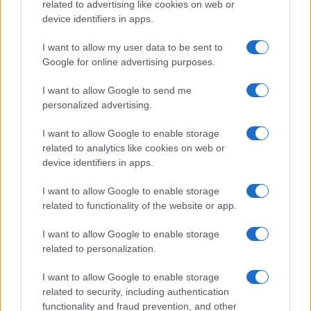
related to advertising like cookies on web or
device identifiers in apps.
I want to allow my user data to be sent to
Google for online advertising purposes.
I want to allow Google to send me
personalized advertising.
I want to allow Google to enable storage
related to analytics like cookies on web or
device identifiers in apps.
I want to allow Google to enable storage
related to functionality of the website or app.
I want to allow Google to enable storage
related to personalization.
I want to allow Google to enable storage
related to security, including authentication
functionality and fraud prevention, and other