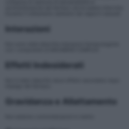
comparsa di reazione di ipersensibilità la
somministrazione del farmaco dovrà essere interrotta.
Durante il trattamento astenersi dai rapporti sessuali.
Interazioni
Non sono state descritte interazioni farmacologiche
con i componenti di MACMIROR COMPLEX.
Effetti Indesiderati
Non è stato descritto alcun effetto secondario dopo
impiego del farmaco.
Gravidanza e Allattamento
Non esistono controindicazioni in merito.