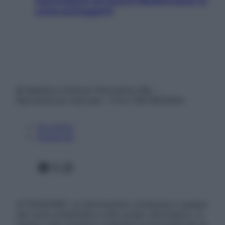
nascondono nel nostro Mediterraneo (e
come proteggerli)
© Belpietro Edizioni Periodiche SRL –
Riproduzione riservata – P.Iva 13673600964
Chi siamo
Pubblicità
Facebook
X
Instagram
ATTENZIONE: Le informazioni contenute in questo
sito sono presentate a solo scopo informativo, in
nessun caso possono costituire la formulazione di