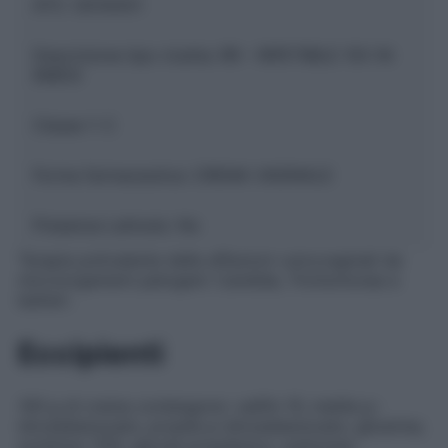
ATC:
G01AA51
Descrizione tipo ricetta:
RR – RIPETIBILE 10V IN
6MESI
Classe 1:
C
Forma farmaceutica:
CREMA VAGINALE
Presenza Lattosio:
No
Terapia polivalente delle affezioni vulvovaginali da
microorganismi patogeni: Candida, Trichomonas e
batteri.
Eccipienti
100 g di crema contengono
: xalifin 15; metile p–
idrossibenzoato; propile p–idrossibenzoato; glicerina;
sorbitolo 70%; glicole propilenico; carbomer;