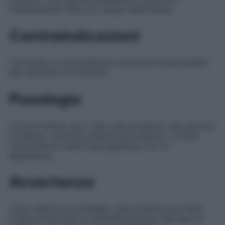
trietanolamina 30% p/v; acqua deionizzata.
Controindicazioni
Il prodotto è controindicato nei pazienti ipersensibili
alla nistatina e al nifuratel.
Posologia
2,5 g di crema, una o due volte al giorno, alla sera e/o
al mattino, secondo prescrizione medica. La dose
necessaria di crema sarà applicata con un
applicatore.
Avvertenze
L’uso, specie se prolungato, del prodotto può dare
origine a fenomeni di sensibilizzazione. Nel caso di