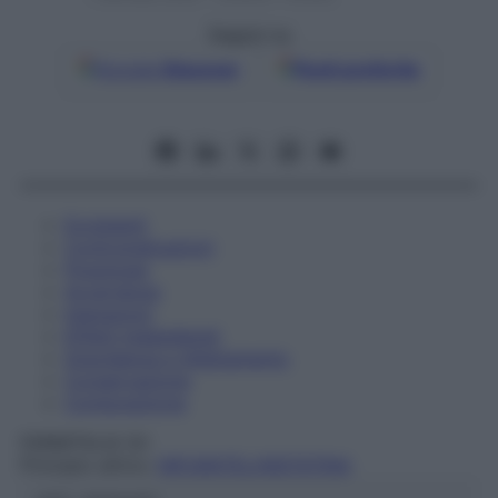
Seguici su
Google
Discover
Fonti preferite
Eccipienti
Controindicazioni
Posologia
Avvertenze
Interazioni
Effetti Indesiderati
Gravidanza e Allattamento
Conservazione
Composizione
FARMITALIA Srl
Principio attivo:
NIFURATEL/NISTATINA