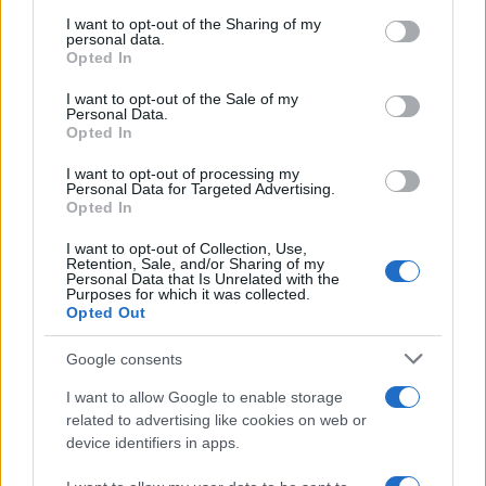
on the IAB’s List of Downstream Participants that may further
I want to opt-out of the Sharing of my
disclose it to other third parties.
personal data.
Opted In
Please note that this website/app uses one or more Google
services and may gather and store information including but
I want to opt-out of the Sale of my
Personal Data.
not limited to your visit or usage behaviour. You may click to
Opted In
grant or deny consent to Google and its third-party tags to
use your data for below specified purposes in below Google
I want to opt-out of processing my
consent section.
Personal Data for Targeted Advertising.
Opted In
I want to opt-out of Collection, Use,
Retention, Sale, and/or Sharing of my
Personal Data that Is Unrelated with the
Purposes for which it was collected.
Opted Out
Google consents
I want to allow Google to enable storage
related to advertising like cookies on web or
device identifiers in apps.