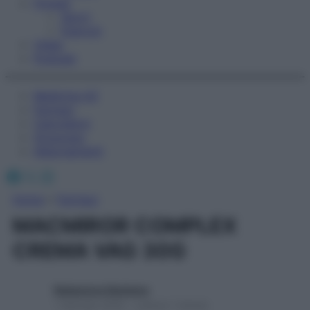
Fitness
Sport
Esercizi
Video
Podcast
Medicina AZ
Farmaci
Calcolatori
Oroscopo
Abbonamenti
Facebook
X
Instagram
Home
»
Farmaci
MACMIROR COMPLEX
CREMA VAG 30G
Redazione Starbene
1 Gennaio 2025 – Lettura 1 minuto