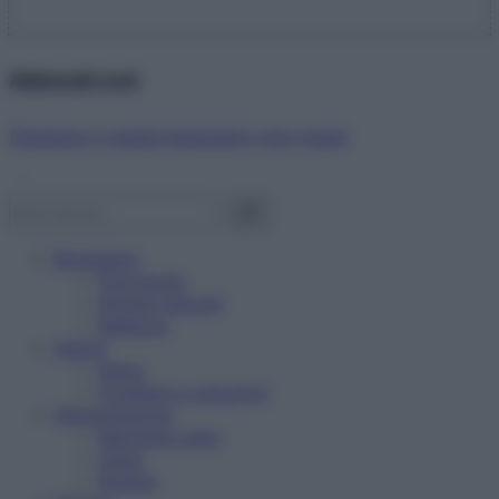
Abbonati ora!
Starbene ti regala benessere ogni mese!
Benessere
Psicologia
Rimedi naturali
Bellezza
Salute
News
Problemi e soluzioni
Alimentazione
Mangiare sano
Diete
Ricette