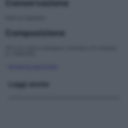
Conservazione
Nulla da segnalare.
Composizione
100 g di crema contengono: nifuratel g 10; nistatina
U.I. 4.000.000.
NIFURATEL/NISTATINA
Leggi anche