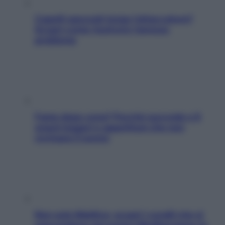
Capelli spezzati lungo l’attaccatura?
Scopri come risolvere l’annoso
problema
Fame dopo cena? Perché succede e 6
snack leggeri e appetitosi che non
rovinano il sonno
Non solo Maldive: scopri i coralli che si