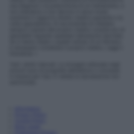
una diagnosi o la prescrizione di un trattamento, e
non intendono e non devono in alcun modo
sostituire il rapporto diretto medico-paziente o la
visita specialistica. Si raccomanda di chiedere
sempre il parere del proprio medico curante e/o di
specialisti riguardo qualsiasi indicazione riportata.
Se si hanno dubbi o quesiti sull’uso di un farmaco
è necessario contattare il proprio medico. Leggi il
Disclaimer »
Tutti i diritti riservati. Le immagini utilizzate negli
articoli sono di proprietà dell’editore o concesse
in licenza per l’uso. È vietata la riproduzione non
autorizzata.
Informativa
Privacy Policy
Cookie Policy
Note Legali
Preferenze Privacy