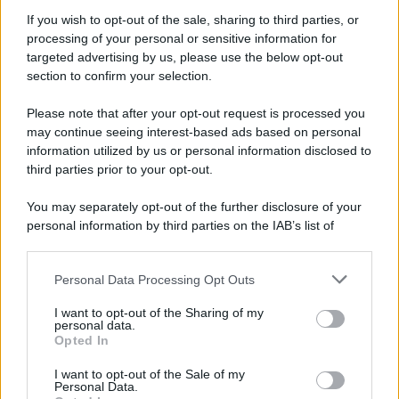
If you wish to opt-out of the sale, sharing to third parties, or
processing of your personal or sensitive information for
targeted advertising by us, please use the below opt-out
section to confirm your selection.
Please note that after your opt-out request is processed you
may continue seeing interest-based ads based on personal
information utilized by us or personal information disclosed to
third parties prior to your opt-out.
You may separately opt-out of the further disclosure of your
personal information by third parties on the IAB’s list of
downstream participants.
Personal Data Processing Opt Outs
This information may also be disclosed by us to third parties
on the IAB’s List of Downstream Participants that may further
I want to opt-out of the Sharing of my
disclose it to other third parties.
personal data.
Opted In
Please note that this website/app uses one or more Google
services and may gather and store information including but
I want to opt-out of the Sale of my
Personal Data.
not limited to your visit or usage behaviour. You may click to