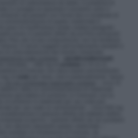
amento di osteomalacia da dialisi. In presenza di
ale si consiglia di assumere il prodotto sotto il
antiacidi nei pazienti con forme lievi e moderate di
 La somministrazione di questo medicinale è
me gravi di insufficienza renale (vedere paragrafo
sere sicuro in pazienti affetti da porfiria sottoposti
alox Plus, per la sua composizione, non ha tendenza
uttavia, in alcuni soggetti particolarmente sensibili e
rsi di un’accelerazione del transito intestinale.
ensione orale contiene
: –
paraidrossibenzoati
:
he ritardate). – 448 mg di
sorbitolo
in 10 ml (2
ereditaria al fruttosio non deve essere somministrato
 mg) di
sodio
per dose, cioè è essenzialmente “senza
25 mg compresse masticabili contiene
: – circa 15
 additivo della co-somministrazione di medicinali
nzione giornaliera di sorbitolo (o fruttosio) con la
o di sorbitolo in medicinali per uso orale può
dicinali per uso orale co-somministrati. – circa 500 mg
considerazione in persone affette da diabete mellito,
mpresse al giorno; i pazienti affetti da rari problemi
io, non devono assumere questo medicinale. –
lemi ereditari di intolleranza al fruttosio, da