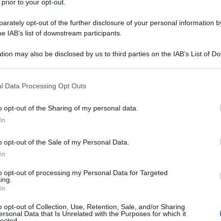
 prior to your opt-out.
rately opt-out of the further disclosure of your personal information by
he IAB’s list of downstream participants.
ALGELDRATO/DIMETICONE
tion may also be disclosed by us to third parties on the IAB’s List of 
Descrizione tipo ricetta:
OTC – LIBERA
 that may further disclose it to other third parties.
VENDITA
 that this website/app uses one or more Google services and may gath
l Data Processing Opt Outs
Forma farmaceutica:
COMPRESSE
including but not limited to your visit or usage behaviour. You may click 
MASTICABILI
 to Google and its third-party tags to use your data for below specifi
o opt-out of the Sharing of my personal data.
ogle consent section.
In
o opt-out of the Sale of my Personal Data.
nclusi bruciore e dolore) anche in caso di esofagiti, e
dispepsia. Trattamento sintomatico del gonfiore
In
da iperacidità.
to opt-out of processing my Personal Data for Targeted
ing.
In
o opt-out of Collection, Use, Retention, Sale, and/or Sharing
ersonal Data that Is Unrelated with the Purposes for which it
pensione orale:
Metilcellulosa, metile
lected.