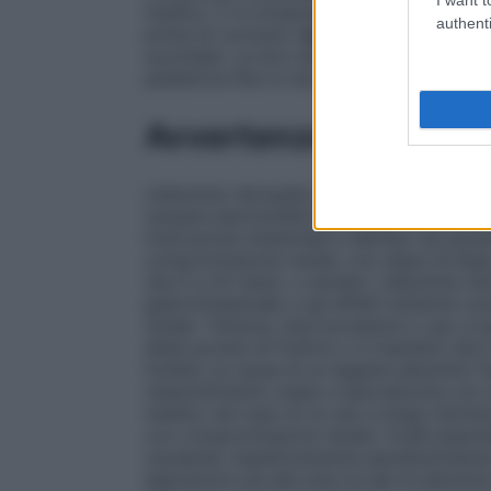
medica. 2-4 compresse 4 volte al dì ben 
authenti
prima di coricarsi.
Modo di somministraz
succhiate. La loro assunzione può essere 
pediatrica
Non è raccomandata la somminis
Avvertenze
L’alluminio idrossido può causare stitich
causare ipermotilità dell’intestino; alte
l’ostruzione intestinale e dell’ileo nei pazi
compromissione renale, con stipsi di base,
(da 0 a 24 mesi), o anziani. L’alluminio i
gastrointestinale, e gli effetti sistemici 
renale. Tuttavia, dosi eccessive o uso a l
diete povere di fosforo o in bambini (da 
fosfato (a causa di un legame alluminio
riassorbimento osseo e ipercalciuria con ri
medico nel caso di un uso a lungo termine 
con compromissione renale i livelli plas
causando rispettivamente iperalluminemia
esposizioni ad alte dosi di sali di allum