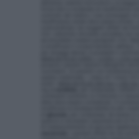
demenza, anemia microcitica o al peggior
forme lievi e moderate di insufficienza ren
controllo del medico. L’uso prolungato di 
insufficienza renale deve essere evitato.
controindicato nei soggetti affetti da for
4.3). L’alluminio idrossido potrebbe non es
ad emodialisi (vedere paragrafo 4.3). Ma
a modificare il comportamento dell’alvo. T
per dosaggi elevati, è possibile il verifica
MAALOX PLUS 3,65% + 3,25% + 0,5% sosp
possono causare reazioni allergiche (anc
cucchiaini). Ai pazienti con intolleranza 
questo medicinale. – meno di 1 mmol (23
sodio”.
MAALOX PLUS 200 mg + 200 mg + 
mg di
sorbitolo
, per compressa. L’effetto
contenenti sorbitolo (o fruttosio) e l’assu
dieta deve essere considerato. Il contenut
modificare la biodisponibilità di altri me
di
glucosio
, per compressa: da tenere in 
qualora si dovessero assumere più di 10 co
di malassorbimento di glucosio-galattos
saccarosio
; i pazienti affetti da rari prob