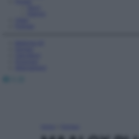
Fitness
Sport
Esercizi
Video
Podcast
Medicina AZ
Farmaci
Calcolatori
Oroscopo
Abbonamenti
Facebook
X
Instagram
Home
»
Farmaci