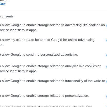
enzoato, carmellosa, idrossipropilcellulosa, acido
Out
o non cristallizzabile, aroma di limone, aroma di
 PLUS 200 mg + 200 mg + 25 mg compresse
amido pregelatinizzato, glucosio, mannitolo,
consents
n cristallizzabile, talco, magnesio stearato, saccarina
o allow Google to enable storage related to advertising like cookies on
vizzera, E 172.
evice identifiers in apps.
o allow my user data to be sent to Google for online advertising
s.
 qualsiasi degli eccipienti elencati al paragrafo 6.1. –
to allow Google to send me personalized advertising.
di insufficienza renale (clearance della creatinina
troindicato in età pediatrica. – Stato di cachessia.
o allow Google to enable storage related to analytics like cookies on
evice identifiers in apps.
o allow Google to enable storage related to functionality of the website
pensione orale
Posologia
Non superare le dosi
edica. Ingerire 2-4 cucchiaini (10-20 ml) 4 volte al
di coricarsi.
Modo di somministrazione
Agitare bene
o allow Google to enable storage related to personalization.
 o latte.
MAALOX PLUS 200 mg + 200 mg + 25 mg
are le dosi massime indicate se non su prescrizione
o allow Google to enable storage related to security, including