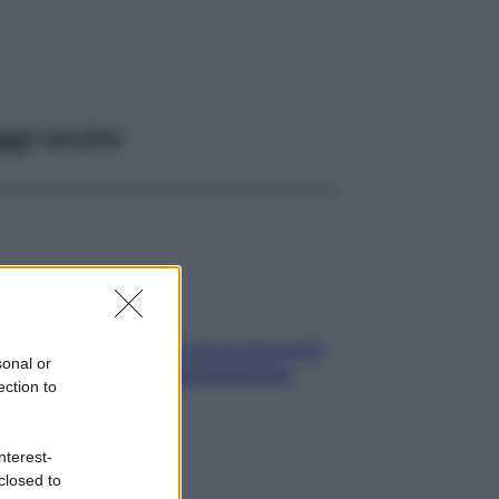
ggi anche
Contare le calorie serve ancora?
sonal or
La risposta della nutrizionista
ection to
nterest-
closed to