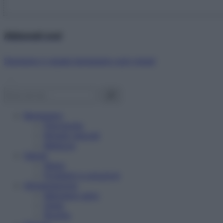
Abbonati ora!
Starbene ti regala benessere ogni mese!
Benessere
Psicologia
Rimedi naturali
Bellezza
Salute
News
Problemi e soluzioni
Alimentazione
Mangiare sano
Diete
Ricette