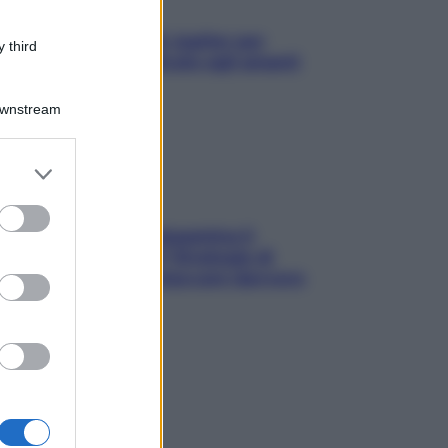
L’oroscopo food di Jupiter per
 third
l’estate 2026 dedicato agli amanti
del cibo
Downstream
er and store
to grant or
ed purposes
La trappola della dopamina ti
segue in spiaggia? Strategie di
digital detox per staccare davvero