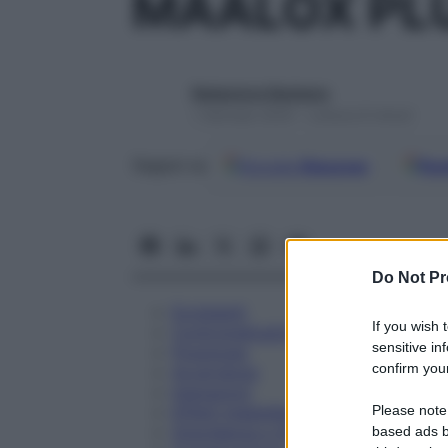
MAALOX PL
Redazione Starbene
1 Gennaio 2025 – Lettura 8 minuti
Google
Discover
Fon
Seguici su
Do Not Pr
Eccipienti
If you wish 
Controindicazioni
sensitive in
Posologia
confirm your
Avvertenze
Interazioni
Please note
Effetti Indesiderati
Gravidanza e Allattamento
based ads b