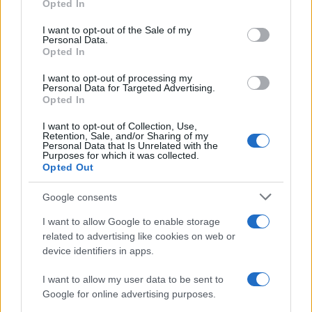
Opted In
Please note that this website/app uses one or more Google
services and may gather and store information including but
I want to opt-out of the Sale of my
Personal Data.
not limited to your visit or usage behaviour. You may click to
Opted In
grant or deny consent to Google and its third-party tags to
use your data for below specified purposes in below Google
I want to opt-out of processing my
consent section.
Personal Data for Targeted Advertising.
Opted In
I want to opt-out of Collection, Use,
Retention, Sale, and/or Sharing of my
Personal Data that Is Unrelated with the
Purposes for which it was collected.
Opted Out
Google consents
I want to allow Google to enable storage
related to advertising like cookies on web or
device identifiers in apps.
I want to allow my user data to be sent to
Google for online advertising purposes.