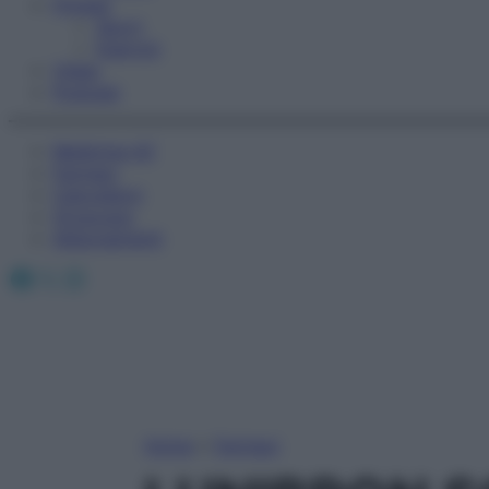
Fitness
Sport
Esercizi
Video
Podcast
Medicina AZ
Farmaci
Calcolatori
Oroscopo
Abbonamenti
Facebook
X
Instagram
Home
»
Farmaci