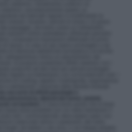
mento sistemico. Inizialmente
Lunibron
va
o sistemico, successivamente questo va
aziente ad intervalli regolari e modificando la
ati ottenuti. Durante i periodi di stress o di grave
 tale passaggio, dovranno avere un trattamento
sti pazienti inoltre andrebbero effettuati periodici
nalica, comprese le misurazioni effettuate di primo
oni di riposo. In caso di uso topico prolungato e ad
tà di inibizione dell’attività surrenalica e di atrofia
o nell’esperienza clinica un assorbimento del
erali. Si possono presentare effetti sistemici con i
uando prescritti ad alte dosi per periodi prolungati.
lità rispetto al trattamento con corticosteroidi orali. I
sindrome di Cushing, aspetto Cushingoide, soppressione
ini e adolescenti, riduzione della densità minerale
e una serie di effetti psicologici o
tà psicomotoria, disturbi del sonno, ansietà,
ente nei bambini)
. È importante quindi che la dose
più bassa dose possibile con cui viene mantenuto il
 come tutti i corticosteroidi, deve essere usato con
ezioni tubercolari attive o quiescenti, del tratto
da funghi, da batteri o da virus, o con herpes simplex