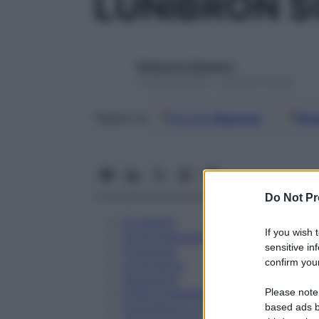
LUNIBRON S
Redazione Starbene
1 Gennaio 2025 – Lettura 8 minuti
Google
Discover
Fon
Seguici su
Do Not Pr
Eccipienti
If you wish 
Controindicazioni
sensitive in
Posologia
confirm your
Avvertenze
Interazioni
Please note
Effetti Indesiderati
Gravidanza e Allattamento
based ads b