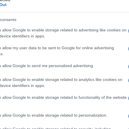
Out
 qualsiasi degli eccipienti elencati al paragrafo 6.1.
 Infezioni batteriche, virali o micotiche.
 e allattamento (v. par. 4.6)
consents
o allow Google to enable storage related to advertising like cookies on
evice identifiers in apps.
o allow my user data to be sent to Google for online advertising
ici anche a ultrasuoni e può essere diluito con
s.
 diversa prescrizione del medico, il seguente dosaggio:
.
BAMBINI
: 20 mcg/kg 2 volte al giorno. 1 goccia di
0 mcg di Flunisolide. Per determinare la dose,
to allow Google to send me personalized advertising.
rporeo, fare riferimento alla tabella seguente:
 Flunisolide
o allow Google to enable storage related to analytics like cookies on
23
26
29
32
35
38
>
evice identifiers in apps.
25
28
31
34
37
40
40
o allow Google to enable storage related to functionality of the website
12
14
15
17
18
20
25
4
0,48
0,56
0,60
0,68
0,72
0,80
1,0
o allow Google to enable storage related to personalization.
multidose v. par. 6.6. Come è noto la somministrazione
tori elettrici comporta un residuo di soluzione che,
 fondo, non viene erogato. Tenendo conto di ciò
o allow Google to enable storage related to security, including