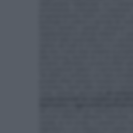
relativamente "stabilizzata" con il tratta
somministrato continuando il trattament
progressivamente ridotto controllando il p
posologia di
Lunibron
a seconda dei risult
attacco asmatico i pazienti, sottoposti a
supplementare di steroidi sistemici. In que
controlli della funzionalità cortico-surre
mattino dei livelli di cortisolo in condizi
alte dosi, è bene tener presente la possibili
delle mucose, benché non si sia dimostrat
prodotto sufficiente a produrre effetti gen
corticosteroidi inalatori, in particolare q
Tali effetti si verificano con meno probabi
possibili effetti sistemici includono la 
surrenalica, ritardo della crescita in bamb
ossea, cataratta, glaucoma
e, più rarament
comportamentali che includono iperattivi
depressione o aggressività (particolarm
del corticosteroide per inalazione sia la 
controllo effettivo dell’asma. Flunisolide,
cautela, se non evitato, in pazienti con inf
respiratorio o con infezioni non trattate 