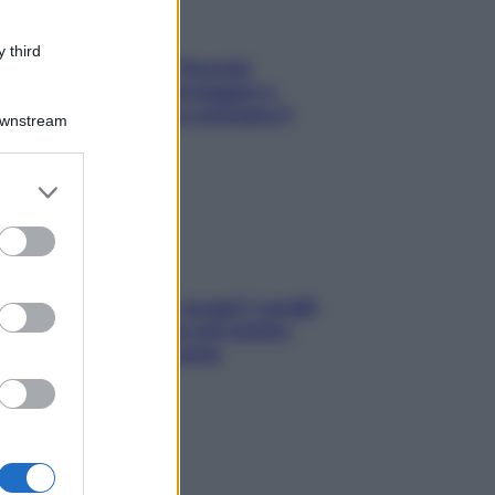
 third
Fame dopo cena? Perché
succede e 6 snack leggeri e
appetitosi che non rovinano il
Downstream
sonno
er and store
to grant or
ed purposes
Non solo Maldive: scopri i coralli
che si nascondono nel nostro
Mediterraneo (e come
proteggerli)