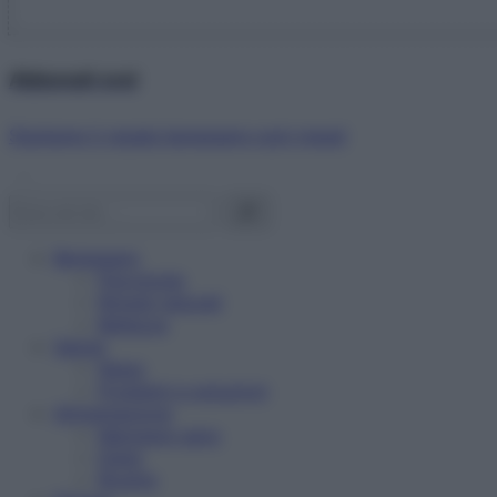
Abbonati ora!
Starbene ti regala benessere ogni mese!
Benessere
Psicologia
Rimedi naturali
Bellezza
Salute
News
Problemi e soluzioni
Alimentazione
Mangiare sano
Diete
Ricette