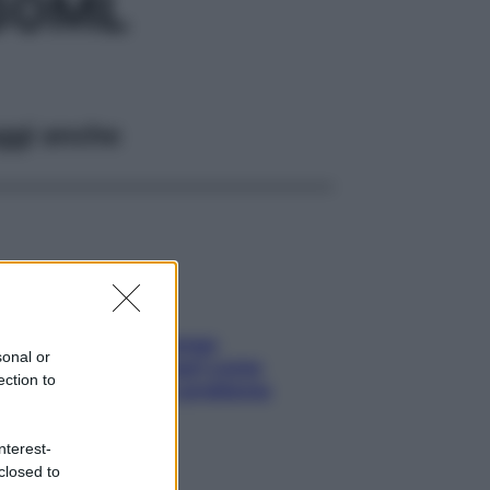
30ML
ggi anche
Capelli spezzati lungo
sonal or
l’attaccatura? Scopri come
ection to
risolvere l’annoso problema
nterest-
closed to