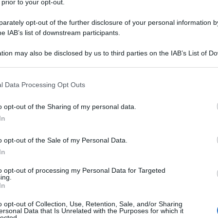
 prior to your opt-out.
rately opt-out of the further disclosure of your personal information by
he IAB’s list of downstream participants.
tion may also be disclosed by us to third parties on the IAB’s List of 
Descrizione tipo ricetta:
RR – RIPETIBILE
 that may further disclose it to other third parties.
10V IN 6MESI
 that this website/app uses one or more Google services and may gath
l Data Processing Opt Outs
Forma farmaceutica:
SOLUZIONE PER
including but not limited to your visit or usage behaviour. You may click 
NEBULIZZAZIONE
 to Google and its third-party tags to use your data for below specifi
o opt-out of the Sharing of my personal data.
ogle consent section.
smatica e delle condizioni di broncostenosi, bronchite
In
niche e stagionali, compresa la febbre da fieno.
o opt-out of the Sale of my Personal Data.
In
to opt-out of processing my Personal Data for Targeted
ing.
 depurata, Acido cloridrico sol 1N
In
o opt-out of Collection, Use, Retention, Sale, and/or Sharing
ersonal Data that Is Unrelated with the Purposes for which it
lected.