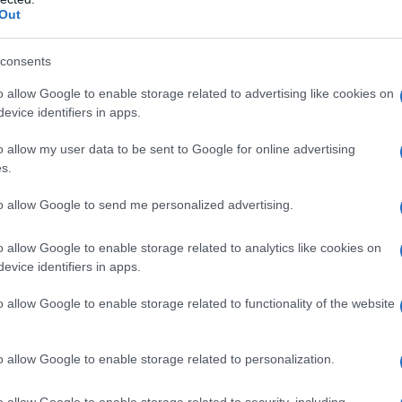
e devono essere clinicamente stabili ed in regime di
Out
nica stabilizzato. • Riduzione del rischio di ictus in
entricolare sinistra documentata con ECG (vedere
consents
o allow Google to enable storage related to advertising like cookies on
evice identifiers in apps.
o allow my user data to be sent to Google for online advertising
ienti:
Nucleo della compressa
: Cellulosa
ur) Povidone K25 Silice colloidale anidra Sodio amido
s.
anco (lattosio monoidrato, ipromellosa, titanio
 indaco sale d’alluminio (E132) (solo in Losartan
to allow Google to send me personalized advertising.
 e 50 mg contengono i seguenti quantitativi di
 (0,108 mEq) rispettivamente. Losartan Sandoz 12,5
o allow Google to enable storage related to analytics like cookies on
ssido (E171), carminio indaco (E132) lacca
evice identifiers in apps.
sse contiene inoltre titanio diossido (E171).
o allow Google to enable storage related to functionality of the website
o allow Google to enable storage related to personalization.
no qualsiasi degli eccipienti (vedere paragrafi 4.4 e
danza (vedere paragrafi 4.4 e 4.6) – Grave
o allow Google to enable storage related to security, including