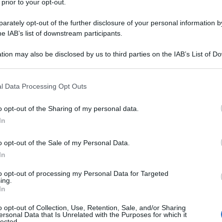
 prior to your opt-out.
rately opt-out of the further disclosure of your personal information by
he IAB’s list of downstream participants.
tion may also be disclosed by us to third parties on the IAB’s List of 
Descrizione tipo ricetta:
RR – RIPETIBILE
 that may further disclose it to other third parties.
10V IN 6MESI
 that this website/app uses one or more Google services and may gath
l Data Processing Opt Outs
Forma farmaceutica:
COMPRESSE
including but not limited to your visit or usage behaviour. You may click 
RIVESTITE
 to Google and its third-party tags to use your data for below specifi
o opt-out of the Sharing of my personal data.
ogle consent section.
In
o opt-out of the Sale of my Personal Data.
e in adulti e in bambini e adolescenti di età compresa
ogia renale in pazienti adulti con ipertensione e
In
≥0,5 g/die nel contesto di una terapia antiipertensiva
rattamento dell’insufficienza cardiaca cronica in
to opt-out of processing my Personal Data for Targeted
ing.
gli inibitori dell’enzima di conversione
In
 adatto a causa di incompatibilità,
specialmente
 insufficienza cardiaca che sono stati stabilizzati con
o opt-out of Collection, Use, Retention, Sale, and/or Sharing
iti a losartan. I pazienti devono avere una frazione
ersonal Data that Is Unrelated with the Purposes for which it
lected.