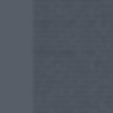
insufficienza cardiaca è abitualmente di 
dosaggio deve essere in genere gradualmen
mg al giorno, 25 mg al giorno, 50 mg al 
150 mg al giorno) in base alla tollerabilit
proteinuria ≥ 0,5 g/die
Il dosaggio abitua
dosaggio può essere aumentato a 100 mg 
risposta pressoria da un mese dopo l’iniz
somministrato con altri farmaci antiiperten
bloccanti e farmaci a meccanismo d’azione
ipoglicemizzanti di uso comune (ad es. sulf
Insufficienza cardiaca
Il dosaggio iniziale
cardiaca è abitualmente di 12,5 mg in mo
essere in genere gradualmente aggiustato 
mg al giorno, 50 mg al giorno, 100 mg al
giorno) in base alla tollerabilità del pazie
sull’efficacia e sulla sicurezza di losartan
negli adolescenti di età compresa tra i 6 
dati limitati di farmacocinetica in bambin
paragrafo 5.2). Per i pazienti in grado d
25 mg in monosomministrazione giornalier
(In casi eccezionali il dosaggio può ess
monosomministrazione giornaliera). Il dos
pressoria. Nei pazienti di peso ≥ 50 kg, i