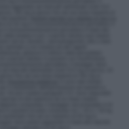
12,5 mg in monosomministrazione giornaliera. Il
te aggiustato ad intervalli settimanali (cioè 12,5
giorno, 100 mg al giorno fino ad una dose massima di
à del paziente.
Pazienti ipertesi con diabete di tipo II e
le è di 50 mg in monosomministrazione giornaliera. Il
in monosomministrazione giornaliera in base alla
io della terapia in poi. Losartan Sandoz può essere
sivi (ad es. diuretici, calcioantagonisti, alfa o beta
 centrale) e con insulina ed altri agenti
aniluree, glitazoni e inibitori della glicosidasi)
 di Losartan Sandoz in pazienti con insufficienza
nosomministrazione giornaliera. Il dosaggio deve
ad intervalli settimanali (cioè 12,5 mg al giorno, 25
 giorno fino ad una dose massima di 150 mg al
nte.
Popolazione pediatrica
Vi sono dati limitati
 per il trattamento dell’ipertensione nei bambini e
ed i 18 anni (vedere paragrafo 5.1). Sono disponibili
i ipertesi di età superiore ad un mese (vedere
i deglutire compresse, il dosaggio raccomandato è di
a in pazienti di peso compreso tra > 20 e < 50 kg.
ere aumentato fino ad un massimo di 50 mg in
aggio deve essere aggiustato in base alla risposta
l dosaggio abituale è di 50 mg in