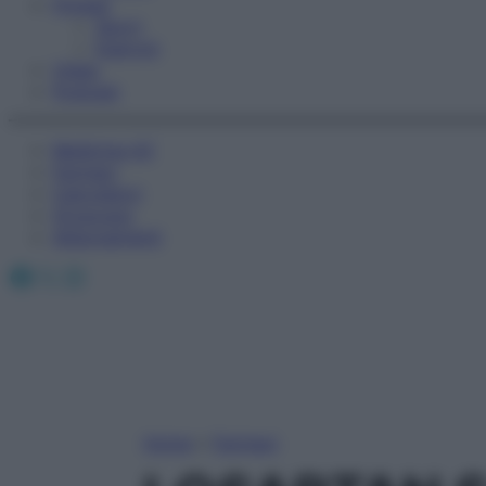
Fitness
Sport
Esercizi
Video
Podcast
Medicina AZ
Farmaci
Calcolatori
Oroscopo
Abbonamenti
Facebook
X
Instagram
Home
»
Farmaci