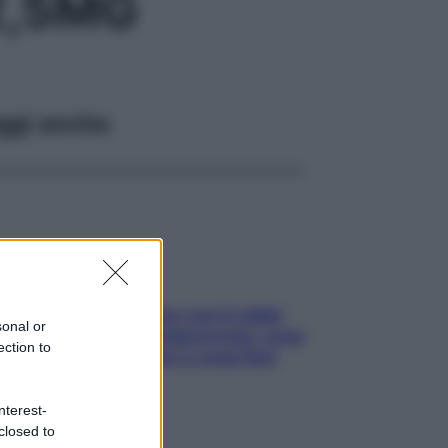
2,5MG
ggi anche
Perché la pressione con il caldo
sonal or
scende e sale all’improvviso: cosa
ection to
succede alle donne e cosa fare
subito
nterest-
closed to