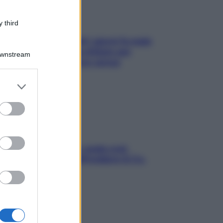
 third
Doccia, lavarsi tutti i giorni fa male
alla pelle? I miti da sfatare per
Downstream
proteggerla davvero senza
stressarla
er and store
to grant or
ed purposes
Aria condizionata: usala così,
senza rischiare raffreddore & Co.