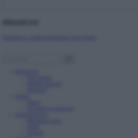
Abbonati ora!
Starbene ti regala benessere ogni mese!
Benessere
Psicologia
Rimedi naturali
Bellezza
Salute
News
Problemi e soluzioni
Alimentazione
Mangiare sano
Diete
Ricette