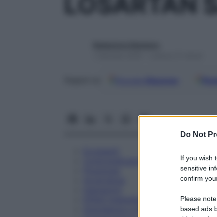
LOSARTAN S
Redazione Starbene
1 Gennaio 2025 – Lettura 21 minuti
Google
Discover
Fon
Seguici su
Do Not Pr
Eccipienti
If you wish 
Controindicazioni
sensitive in
Posologia
confirm your
Avvertenze
Interazioni
Please note
Effetti Indesiderati
Gravidanza e Allattamento
based ads b