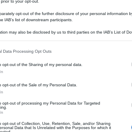
 prior to your opt-out.
rately opt-out of the further disclosure of your personal information by
he IAB’s list of downstream participants.
IDROCLOROTIAZIDE
tion may also be disclosed by us to third parties on the IAB’s List of 
Descrizione tipo ricetta:
RR – RIPETIBILE
 that may further disclose it to other third parties.
10V IN 6MESI
 that this website/app uses one or more Google services and may gath
l Data Processing Opt Outs
Forma farmaceutica:
COMPRESSE
including but not limited to your visit or usage behaviour. You may click 
RIVESTITE
 to Google and its third-party tags to use your data for below specifi
o opt-out of the Sharing of my personal data.
ogle consent section.
In
o opt-out of the Sale of my Personal Data.
dicato per il trattamento dell’ipertensione
e sanguigna non è adeguatamente controllata con
In
to opt-out of processing my Personal Data for Targeted
ing.
In
o opt-out of Collection, Use, Retention, Sale, and/or Sharing
ersonal Data that Is Unrelated with the Purposes for which it
cristallina Lattosio monoidrato Amido di mais
lected.