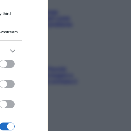
Capelli spezzati lungo
 third
l’attaccatura? Scopri come
risolvere l’annoso problema
Downstream
er and store
to grant or
ed purposes
Fame dopo cena? Perché
succede e 6 snack leggeri e
appetitosi che non rovinano il
sonno