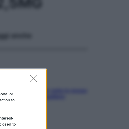
2,5MG
ggi anche
SOS pelle irritabile: tutte le mosse
sonal or
per riportarla in equilibrio
ection to
nterest-
closed to