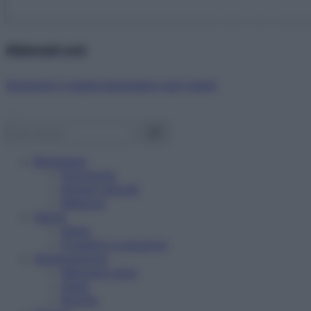
Abbonati ora!
Starbene ti regala benessere ogni mese!
Benessere
Psicologia
Rimedi naturali
Bellezza
Salute
News
Problemi e soluzioni
Alimentazione
Mangiare sano
Diete
Ricette