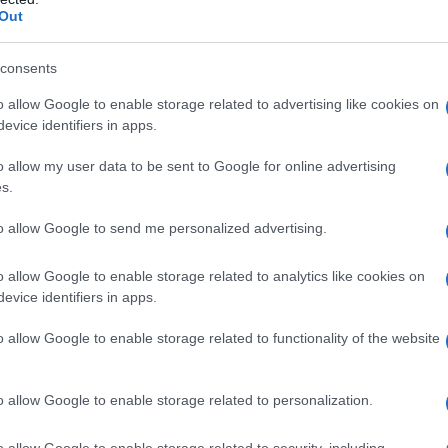
 Magnesio stearato
Rivestimento della compressa
:
Out
 6cP (E464) Titanio diossido (E171) Lacca di alluminio
presse da 50 mg/12,5 mg e 100 mg/25 mg]
consents
o allow Google to enable storage related to advertising like cookies on
evice identifiers in apps.
e sulfonamide-derivati (come idroclorotiazide) o ad
o allow my user data to be sent to Google for online advertising
paragrafo 6.1 • Ipokalemia o ipercalcemia resistenti
s.
; colestasi e disturbi biliari ostruttivi • Iponatremia
tta • Secondo e terzo trimestre di gravidanza (vedere
to allow Google to send me personalized advertising.
ne renale (cioè clearance della creatinina <30
 Losartan e Idroclorotiazide Aurobindo con medicinali
pazienti affetti da diabete mellito o compromissione
o allow Google to enable storage related to analytics like cookies on
e GFR < 60 ml/min 1.7m²) (vedere paragrafi 4.5 e 5.1).
evice identifiers in apps.
o allow Google to enable storage related to functionality of the website
Aurobindo non è usato come terapia iniziale, ma in
o allow Google to enable storage related to personalization.
n è adeguatamente controllata con losartan potassico
data la titolazione del dosaggio con i singoli
o allow Google to enable storage related to security, including