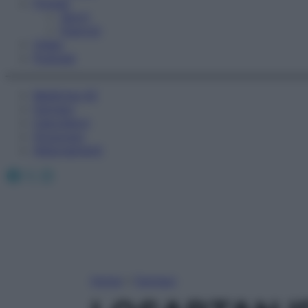
Fitness
Sport
Esercizi
Video
Podcast
Medicina AZ
Farmaci
Calcolatori
Oroscopo
Abbonamenti
Facebook
X
Instagram
Home
»
Farmaci