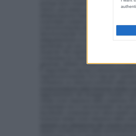
principi attivi (losartan e idroclorotiazid
authenti
clinico, può essere preso in considerazi
all’associazione fissa nei pazienti in cu
controllata (vedere paragrafi 4.3, 4.4, 4.
e Idroclorotiazide Aurobindo è di una c
idroclorotiazide 12,5 mg) una volta al gi
adeguatamente a Losartan e Idroclorotia
aumentato ad una compressa di Losartan
(losartan 100 mg/idroclorotiazide 25 mg)
compressa di Losartan e Idroclorotiazide
generale, l’effetto antiipertensivo si ottie
È disponibile Losartan e Idroclorotiazide
mg/idroclorotiazide 12,5 mg) per i pazien
richiedono un ulteriore controllo della p
compromissione della funzione renale e p
aggiustamento del dosaggio iniziale in p
renale (cioè clearance della creatinina 3
compresse non è raccomandato nei pazient
Aurobindo compresse non deve essere usa
funzione renale (cioè clearance della cre
pazienti con deplezione del volume intra
essere corretta prima della somministraz