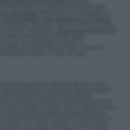
ssione della funzione epatica
Losartan e
ato nei pazienti con compromissione grave della
Uso negli anziani
Solitamente non è necessario un
i.
Uso nei bambini e negli adolescenti (< 18 anni di
i adolescenti. Pertanto, Losartan e Idroclorotiazide
 a bambini e adolescenti.
Modo di somministrazione
ò essere somministrato con altri agenti
 4.5 e 5.1). Le compresse di Losartan e
 ingerite con un bicchiere di acqua. Losartan e
mministrato durante o lontano dai pasti.
namnesi di angioedema (gonfiore del volto, delle
no essere strettamente monitorati (vedere paragrafo
 intravascolare
Può verificarsi ipotensione
ose, in pazienti volume e/o sodio-depleti da forte
ea o vomito. Queste condizioni devono essere corrette
 e Idroclorotiazide Aurobindo compresse (vedere
i squilibri elettrolitici si verificano comunemente in
ne renale, con o senza diabete, e devono essere