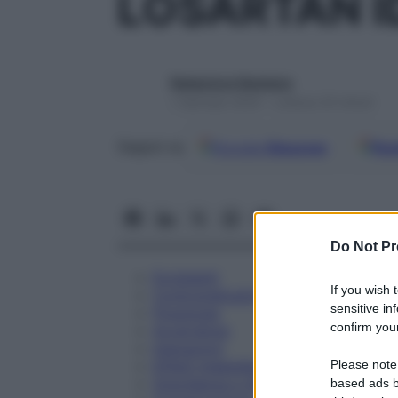
LOSARTAN I
Redazione Starbene
1 Gennaio 2025 – Lettura 24 minuti
Google
Discover
Fon
Seguici su
Do Not Pr
Eccipienti
If you wish 
Controindicazioni
sensitive in
Posologia
confirm your
Avvertenze
Interazioni
Please note
Effetti Indesiderati
Gravidanza e Allattamento
based ads b