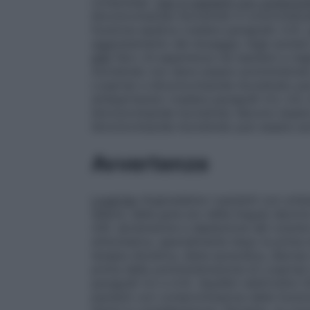
compresse.
Uso in pazienti con compromi
Idroclorotiazide Aurobindo è controindic
funzione epatica (vedere paragrafo 4.3).
aggiustamento del dosaggio negli anzian
età)
Non c’è esperienza nei bambini e negl
Aurobindo non deve essere somministrato
Losartan e Idroclorotiazide Aurobindo pu
antiipertensivi (vedere paragrafi 4.3, 4.4,
Idroclorotiazide Aurobindo devono essere
Idroclorotiazide Aurobindo può essere so
Avvertenze
Losartan
Angioedema
I pazienti con un’a
labbra, della gola e/o della lingua) devo
4.8).
Ipotensione e deplezione del volume
sintomatica, specialmente dopo la prima d
terapia diuretica, dieta iposodica, diarr
prima della somministrazione di Losartan
paragrafi 4.2 e 4.3).
Squilibri elettrolitici
Gl
pazienti con compromissione della funzio