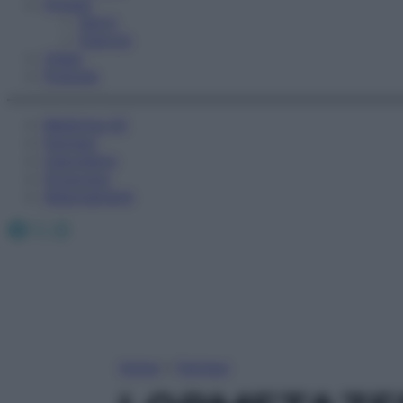
Fitness
Sport
Esercizi
Video
Podcast
Medicina AZ
Farmaci
Calcolatori
Oroscopo
Abbonamenti
Facebook
X
Instagram
Home
»
Farmaci