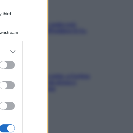
 third
Aria condizionata: usala così,
senza rischiare raffreddore & Co.
Downstream
er and store
to grant or
ed purposes
Mindfulness tra le vette: a Cortina
due giorni lontani da stress e
ansia da smartphone