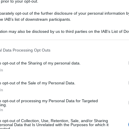
 prior to your opt-out.
rately opt-out of the further disclosure of your personal information by
he IAB’s list of downstream participants.
tion may also be disclosed by us to third parties on the IAB’s List of 
Descrizione tipo ricetta:
RR – RIPETIBILE
 that may further disclose it to other third parties.
3V IN 30GIORNI
 that this website/app uses one or more Google services and may gath
l Data Processing Opt Outs
Forma farmaceutica:
GOCCE ORALI
including but not limited to your visit or usage behaviour. You may click 
SOLUZIONE
 to Google and its third-party tags to use your data for below specifi
o opt-out of the Sharing of my personal data.
ogle consent section.
In
o opt-out of the Sale of my Personal Data.
. Le benzodiazepine sono indicate soltanto quando il
e il soggetto a grave disagio.
In
to opt-out of processing my Personal Data for Targeted
ing.
In
 96%, aroma arancio/limone/caramello e
o opt-out of Collection, Use, Retention, Sale, and/or Sharing
ersonal Data that Is Unrelated with the Purposes for which it
lected.