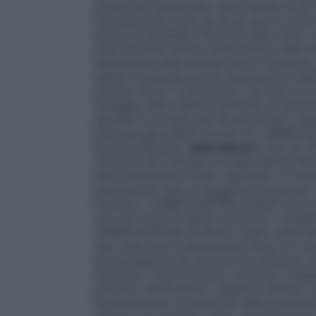
durata del trattamento deve essere la più
Generalmente varia da alcuni giorni a du
inclusa la graduale riduzione della dose. L
deve avvenire senza rivalutazione della si
l’estensione della terapia oltre il massim
essere intrapresa senza rivalutazione della
quando inizia il trattamento che esso è di
dosaggio deve essere diminuito progressi
pazienti al di sotto dei 18 anni di età, ve
efficacia agli effetti ipnotici di LORME
alcune settimane.
Dipendenza
L’uso di 
condurre allo sviluppo di dipendenza fisic
benzodiazepine è stato segnalato. Il risc
trattamento; esso è maggiore in pazienti 
Pertanto, LORMETAZEPAM ALMUS deve esse
con una storia di abuso di alcool o stupe
LORMETAZEPAM ALMUS è usato nella dose 
Una volta che la dipendenza fisica si è sv
accompagnata da reazioni di astinenza. Q
muscolari, ansia estrema, tensione, irrequi
possono manifestarsi i seguenti sintomi: 
intorpidimento e formicolio delle estremità,