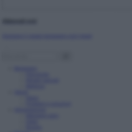
Abbonati ora!
Starbene ti regala benessere ogni mese!
Benessere
Psicologia
Rimedi naturali
Bellezza
Salute
News
Problemi e soluzioni
Alimentazione
Mangiare sano
Diete
Ricette