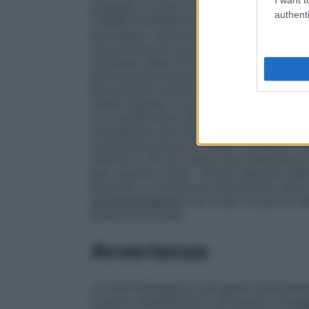
possibile. In caso di trattamento superio
authenti
LORMETAZEPAM ALMUS non deve essere so
potrebbero temporaneamente ripresentarsi 
raccomanda di concludere il trattamento 
anch’essa dalle forme farmaceutiche. La
diversa prescrizione medica la dose singo
Nei pazienti anziani la dose singola è di 
renale alterata, si dovrà valutare un’even
con insufficienza respiratoria cronica da 
considerare una riduzione della dose.
Pop
somministrazione di LORMETAZEPAM ALMUS 
inferiore a 18 anni senza una valutazione 
per i pazienti sotto i 18 anni dipende dall
paziente. La durata del trattamento deve 
somministrazione
Uso orale. Le gocce vann
prima di coricarsi.
Avvertenze
Le benzodiazepine e gli agenti benzodiaze
è grave, disabilitante o sottopone il sogg