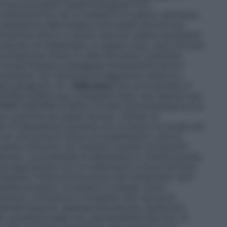
 breve possibile (vedere paragrafo 4.2).
e settimane fino ad un massimo di quattro settimane,
’estensione della terapia oltre questi periodi non
tuazione clinica. In alcuni casi può essere necessaria
o periodo di trattamento; in questo caso, essa non può
 situazione clinica. È utile informare il paziente
 durata limitata e spiegargli chiaramente come il
vamente. Per informazioni aggiuntive relative a
dere paragrafo 4.2.
Tolleranza
Una certa perdita di
TAZEPAM ALMUS può svilupparsi dopo uso ripetuto per
LORMETAZEPAM ALMUS e di altre benzodiazepine può
a e psichica da questi farmaci. L’abuso di
hio di dipendenza aumenta con la dose e la durata del
con una storia di abuso di stupefacenti o alcool.
re utilizzato con estrema cautela nei pazienti
facenti. La possibilità di dipendenza è ridotta quando
appropriata con un trattamento a breve termine.
iluppata, l’interruzione brusca del trattamento sarà
ueste possono consistere in cefalea, dolori
etezza, confusione e irritabilità. Nei casi gravi
derealizzazione, depersonalizzazione, iperacusia,
 parestesia degli arti, ipersensibilità alla luce, al