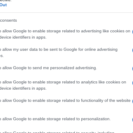
Out
consents
 qualsiasi degli eccipienti elencati al paragrafo 6.1.
o allow Google to enable storage related to advertising like cookies on
tto. Grave insufficienza respiratoria (ad esempio
evice identifiers in apps.
ica). Grave insufficienza epatica. Sindrome da apnea
tossicazione acuta da alcool, medicinali ipnotici,
o allow my user data to be sent to Google for online advertising
depressivi, litio). Controindicato durante la gravidanza
s.
to allow Google to send me personalized advertising.
o allow Google to enable storage related to analytics like cookies on
evice identifiers in apps.
ù breve possibile. Il paziente deve essere rivalutato
mento continuato deve essere valutata attentamente,
ntomi. La durata del trattamento, generalmente, varia
o allow Google to enable storage related to functionality of the website
n massimo di 4 settimane, compreso un periodo di
 può essere necessaria l’estensione oltre il periodo
vo, non deve avvenire senza rivalutazione della
o allow Google to enable storage related to personalization.
ve essere iniziato con la dose consigliata più bassa,
are la dose massima, ed essere il più breve
o allow Google to enable storage related to security, including