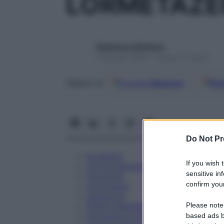
LORMETAZE
Redazione Starbene
1 Gennaio 2025 – Lettura 17 minuti
Google
Discover
Fon
Seguici su
Do Not Pr
Eccipienti
If you wish 
Controindicazioni
sensitive in
Posologia
confirm your
Avvertenze
Interazioni
Please note
Effetti Indesiderati
Gravidanza e Allattamento
based ads b