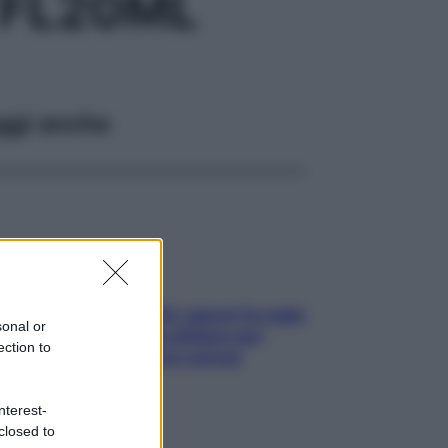
 FL20ML
ggi anche
Doccia, lavarsi tutti i giorni fa male
sonal or
alla pelle? I miti da sfatare per
ection to
proteggerla davvero senza
stressarla
nterest-
closed to