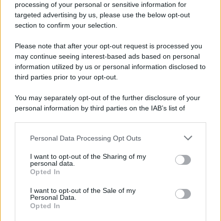
processing of your personal or sensitive information for
targeted advertising by us, please use the below opt-out
section to confirm your selection.
Please note that after your opt-out request is processed you
may continue seeing interest-based ads based on personal
information utilized by us or personal information disclosed to
third parties prior to your opt-out.
You may separately opt-out of the further disclosure of your
personal information by third parties on the IAB’s list of
downstream participants.
Personal Data Processing Opt Outs
This information may also be disclosed by us to third parties
on the IAB’s List of Downstream Participants that may further
I want to opt-out of the Sharing of my
disclose it to other third parties.
personal data.
Opted In
Please note that this website/app uses one or more Google
services and may gather and store information including but
I want to opt-out of the Sale of my
Personal Data.
not limited to your visit or usage behaviour. You may click to
Opted In
grant or deny consent to Google and its third-party tags to
use your data for below specified purposes in below Google