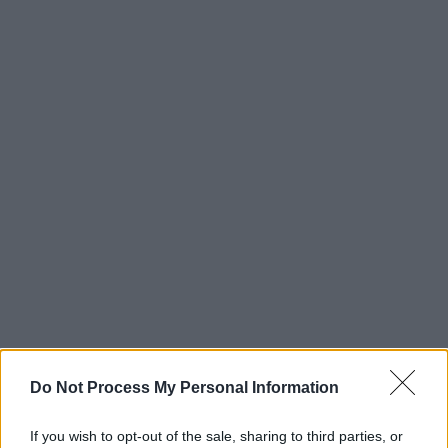
Do Not Process My Personal Information
If you wish to opt-out of the sale, sharing to third parties, or