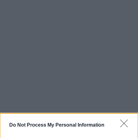
Do Not Process My Personal Information