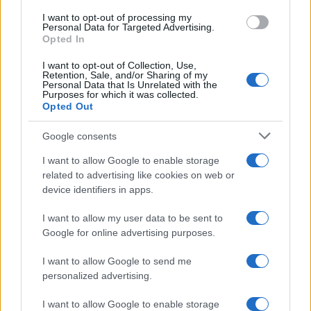
use your data for below specified purposes in below Google
I want to opt-out of processing my
consent section.
Personal Data for Targeted Advertising.
Opted In
I want to opt-out of Collection, Use,
Retention, Sale, and/or Sharing of my
Personal Data that Is Unrelated with the
Purposes for which it was collected.
Opted Out
Google consents
I want to allow Google to enable storage
related to advertising like cookies on web or
device identifiers in apps.
I want to allow my user data to be sent to
Google for online advertising purposes.
I want to allow Google to send me
personalized advertising.
I want to allow Google to enable storage