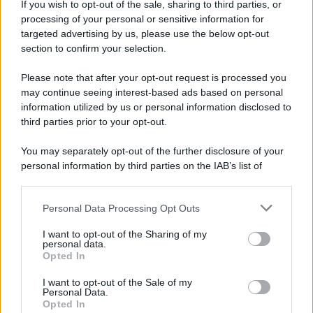
If you wish to opt-out of the sale, sharing to third parties, or
processing of your personal or sensitive information for
targeted advertising by us, please use the below opt-out
section to confirm your selection.
Please note that after your opt-out request is processed you
may continue seeing interest-based ads based on personal
information utilized by us or personal information disclosed to
third parties prior to your opt-out.
You may separately opt-out of the further disclosure of your
personal information by third parties on the IAB’s list of
downstream participants.
Personal Data Processing Opt Outs
This information may also be disclosed by us to third parties
on the IAB’s List of Downstream Participants that may further
I want to opt-out of the Sharing of my
disclose it to other third parties.
personal data.
Opted In
Please note that this website/app uses one or more Google
services and may gather and store information including but
I want to opt-out of the Sale of my
Personal Data.
not limited to your visit or usage behaviour. You may click to
Opted In
grant or deny consent to Google and its third-party tags to