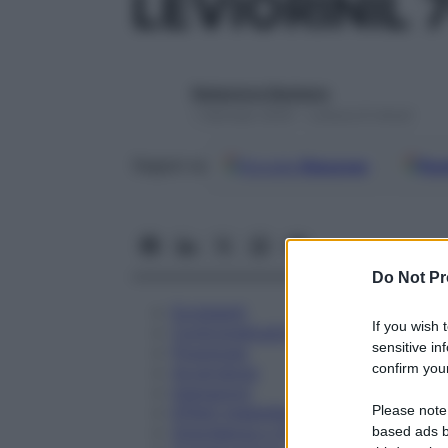
LEVIORINIL 
Redazione Starbene
1 Gennaio 2025 – Lettura 8 minuti
Google
Discover
Fon
Seguici su
Do Not Pr
Eccipienti
If you wish 
Controindicazioni
sensitive in
Posologia
confirm your
Avvertenze
Interazioni
Please note
Effetti Indesiderati
Gravidanza e Allattamento
based ads b