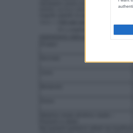
necessario avere una stima della clearanc
authenti
ml/min. La CLcr (ml/min) può essere ricav
(mg/dl) usando la seguente formula:
CLcr =
[140–età (anni)] x peso (kg)
(x
72 x creatinina sierica (mg/dl)
Adattamento della posologia per adulti 
Gruppo
Normale
Lieve
Moderato
Grave
Malattia renale all’ultimo stadio –
Pazienti in dialisi
Nei pazienti pediatrici affetti da insuffic