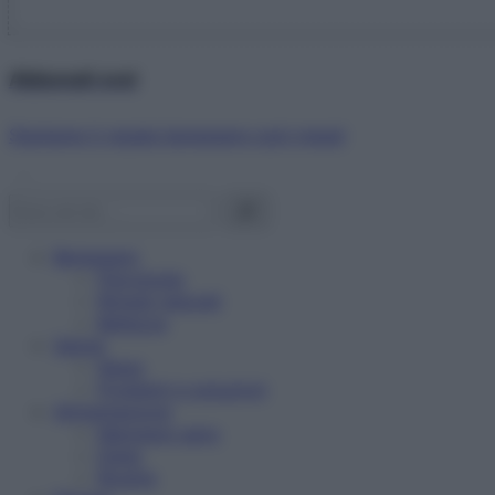
Abbonati ora!
Starbene ti regala benessere ogni mese!
Benessere
Psicologia
Rimedi naturali
Bellezza
Salute
News
Problemi e soluzioni
Alimentazione
Mangiare sano
Diete
Ricette