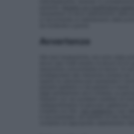
individualmente, tenendo in considerazione
paziente.
Pazienti con insufficienza epati
necessitano di alcun adattamento della p
si raccomanda un adattamento della posol
da moderata a grave).
Avvertenze
Alle dosi terapeutiche, non sono state evi
alcool (per livelli ematici di alcool di 0,5
assunzione concomitante di alcool. Si rac
predisponenti alla ritenzione urinaria (es. 
quanto la cetirizina può aumentare il risc
pazienti epilettici e nei pazienti a rischio d
dagli antistaminici ed è richiesto un perio
Pazienti con rari problemi ereditari di into
malassorbimento di glucosio–galattosio 
rivestite con film.
Uso pediatrico
L’uso de
è raccomandato nei bambini di età inferi
consente un appropriato adattamento del