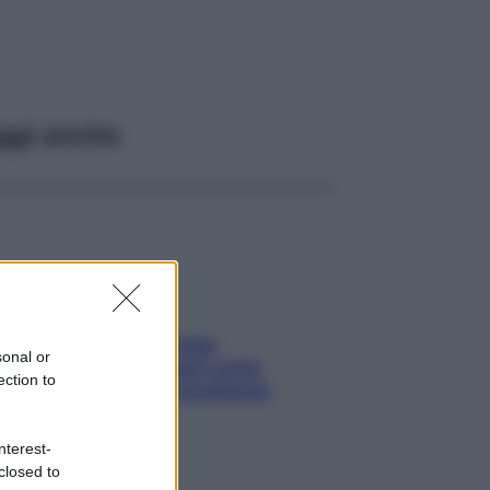
ggi anche
Capelli spezzati lungo
sonal or
l’attaccatura? Scopri come
ection to
risolvere l’annoso problema
nterest-
closed to