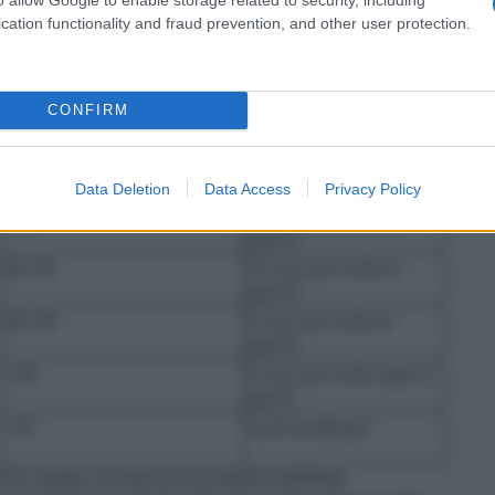
e della creatinina (CLcr) del paziente espressa in
cation functionality and fraud prevention, and other user protection.
ata partendo dal valore della creatinina sierica
 0,85 per le donne)
CONFIRM
con funzionalità renale compromessa
Clearance della creatinina
Dosaggio e frequenza
(ml/min)
Data Deletion
Data Access
Privacy Policy
≥80
10 mg una volta al
giorno
50–79
10 mg una volta al
giorno
30–49
5 mg una volta al
giorno
<30
5 mg una volta ogni 2
giorni
<10
controindicata
ienza renale, la dose dovrà essere adattata