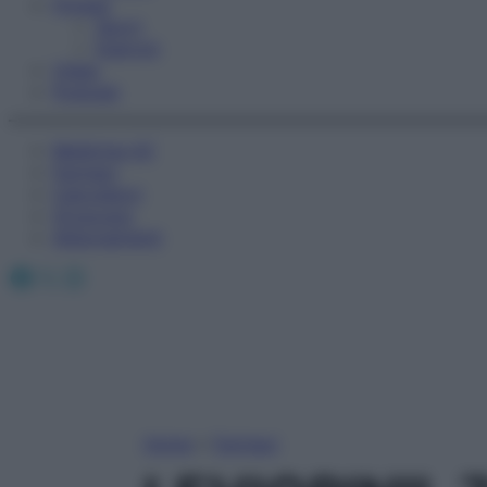
Fitness
Sport
Esercizi
Video
Podcast
Medicina AZ
Farmaci
Calcolatori
Oroscopo
Abbonamenti
Facebook
X
Instagram
Home
»
Farmaci