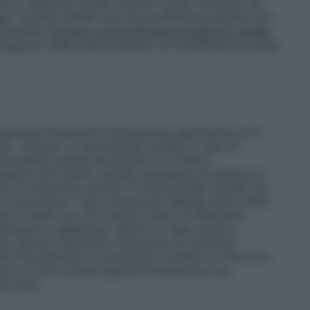
 la clearance renale, l’età ed il peso corporeo del
ca
: i pazienti affetti solo da insufficienza epatica non
osologia.
Pazienti con insufficienza epatica e renale
:
ogia (si veda sopra Pazienti con insufficienza renale
denziate interazioni clinicamente significative con
 g/l). Tuttavia, si raccomanda cautela in caso di
comanda cautela nei pazienti con fattori
lesione del midollo spinale, iperplasia prostatica) in
hio di ritenzione urinaria. Si raccomanda cautela nei
i convulsioni. I test cutanei per l’allergia sono inibiti
do di wash–out (di 3 giorni) prima di effettuarli.
lleranza al galattosio, deficit di Lapp lattasi o
non devono assumere compresse di cetirizina
lla formulazione in compresse rivestite con film non
ore a 6 anni, poiché questa formulazione non
la dose.