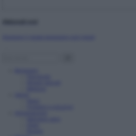
Abbonati ora!
Starbene ti regala benessere ogni mese!
Benessere
Psicologia
Rimedi naturali
Bellezza
Salute
News
Problemi e soluzioni
Alimentazione
Mangiare sano
Diete
Ricette