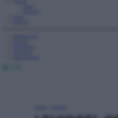
Fitness
Sport
Esercizi
Video
Podcast
Medicina AZ
Farmaci
Calcolatori
Oroscopo
Abbonamenti
Facebook
X
Instagram
Home
»
Farmaci