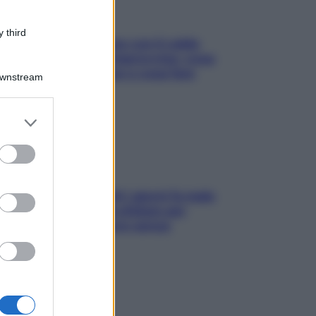
 third
Perché la pressione con il caldo
scende e sale all’improvviso: cosa
succede alle donne e cosa fare
Downstream
subito
er and store
to grant or
ed purposes
Doccia, lavarsi tutti i giorni fa male
alla pelle? I miti da sfatare per
proteggerla davvero senza
stressarla