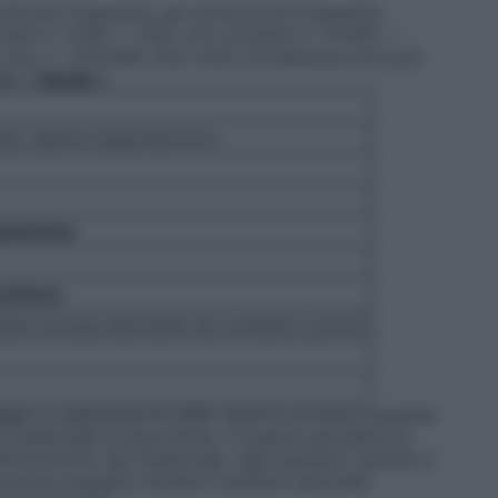
ate per frequenza, per prima la più frequente,
une (≥ 1/100, < 1/10); non comune (≥ 1/1.000, <
o raro (< 1/10.000); Non nota: la frequenza non può
ili.
Tabella 1
aria), edema angioneurotico
astiniche
ocutaneo
ite (inclusa dermatite da contatto), prurito
ette
La segnalazione delle reazioni avverse sospette
el medicinale è importante, in quanto permette un
io/rischio del medicinale. Agli operatori sanitari è
avversa sospetta tramite il sistema nazionale