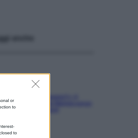
ggi anche
«Oggi che se magnamo?»: 4
sonal or
ricette facili di Max Mariola senza
ection to
pesare gli ingredienti
nterest-
closed to