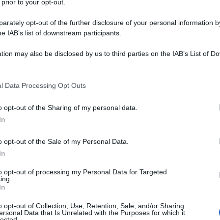
 prior to your opt-out.
rately opt-out of the further disclosure of your personal information by
he IAB’s list of downstream participants.
tion may also be disclosed by us to third parties on the IAB’s List of 
Descrizione tipo ricetta:
OTC – LIBERA
 that may further disclose it to other third parties.
VENDITA
 that this website/app uses one or more Google services and may gath
l Data Processing Opt Outs
Forma farmaceutica:
GEL
including but not limited to your visit or usage behaviour. You may click 
 to Google and its third-party tags to use your data for below specifi
istici di natura reumatica o traumatica delle
o opt-out of the Sharing of my personal data.
ogle consent section.
i legamenti.
In
o opt-out of the Sale of my Personal Data.
In
propilico, carbomeri, ammoniaca soluzione
to opt-out of processing my Personal Data for Targeted
ing.
In
o opt-out of Collection, Use, Retention, Sale, and/or Sharing
ersonal Data that Is Unrelated with the Purposes for which it
lected.