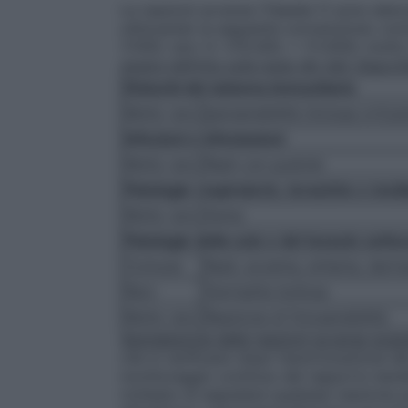
Le reazioni avverse (Tabella 1) sono elenc
utilizzando la seguente convenzione: com
1/100); raro (≥ 1/10.000, < 1/1.000); molt
essere definita sulla base dei dati disponib
Disturbi del sistema immunitario
Molto raro
Ipersensibilità (inclusa ortic
Infezioni e infestazioni
Molto raro
Rash con pustole
Patologie respiratorie, toraciche e medi
Molto raro
Asma
Patologie della cute e del tessuto sott
Comune
Rash, eczema, eritema, dermat
Raro
Dermatite bollosa
Molto raro
Reazione di fotosensibilità
Segnalazione delle reazioni avverse sosp
che si verificano dopo l’autorizzazione d
monitoraggio continuo del rapporto benefic
richiesto di segnalare qualsiasi reazione 