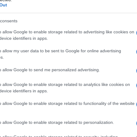
Out
no qualsiasi degli eccipienti elencati al paragrafo 6.1. –
chi d’asma, orticaria o riniti acute dopo assunzione di
ntinfiammatori non steroidei (FANS).– Terzo trimestre
consents
tà inferiore ai 14 anni.
o allow Google to enable storage related to advertising like cookies on
evice identifiers in apps.
o allow my user data to be sent to Google for online advertising
s.
al giorno sulla zona da trattare, frizionando
dipende dalla dimensione della parte interessata. Per
i dimensione variabile tra una ciliegia e una noce)
to allow Google to send me personalized advertising.
00–800 cm². Dopo l’applicazione, sciacquarsi le mani,
on il gel.
Adulti
: Attenzione usare solo per brevi
o allow Google to enable storage related to analytics like cookies on
trica
Adolescenti dai 14 ai 18 anni
: Se questo
evice identifiers in apps.
er alleviare il dolore o se i sintomi peggiorano,
 dei 14 anni
: Sono disponibili dati insufficienti
o allow Google to enable storage related to functionality of the website
 negli adolescenti al di sotto dei 14 anni (vedere
Pertanto, l’uso di LEVIOGEL è controindicato nei
 14 anni di età.
Anziani
: Può essere impiegato il
o allow Google to enable storage related to personalization.
o allow Google to enable storage related to security, including