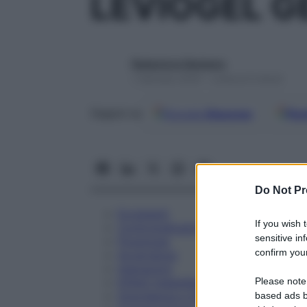
LEVIOGEL G
Redazione Starbene
1 Gennaio 2025 – Lettura 6 minuti
Google
Discover
Fon
Seguici su
Do Not Pr
Eccipienti
If you wish 
Controindicazioni
sensitive in
Posologia
confirm your
Avvertenze
Interazioni
Please note
Effetti Indesiderati
Gravidanza e Allattamento
based ads b