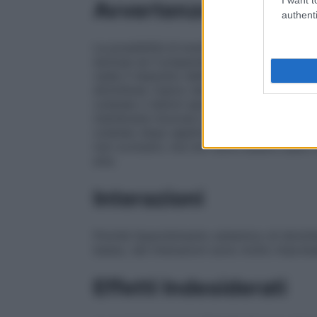
Avvertenze
authenti
La possibilità di eventi avversi sistemici
esclusa se il preparato viene usato su ar
veda il riassunto delle caratteristiche del
diclofenac topico deve essere applicato s
cutanee o lesioni aperte. Non deve essere 
membrane mucose e non deve essere ingeri
cutaneo dopo applicazione del prodotto. 
non occlusivi, ma non deve essere usato 
aria.
Interazioni
Poiché l’assorbimento sistemico di diclof
basso, tali interazioni sono molto improba
Effetti Indesiderati