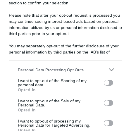
section to confirm your selection.
Please note that after your opt-out request is processed you
may continue seeing interest-based ads based on personal
information utilized by us or personal information disclosed to
third parties prior to your opt-out.
You may separately opt-out of the further disclosure of your
personal information by third parties on the IAB’s list of
downstream participants.
Personal Data Processing Opt Outs
This information may also be disclosed by us to third parties
on the IAB’s List of Downstream Participants that may further
I want to opt-out of the Sharing of my
disclose it to other third parties.
personal data.
Opted In
Please note that this website/app uses one or more Google
services and may gather and store information including but
I want to opt-out of the Sale of my
Personal Data.
not limited to your visit or usage behaviour. You may click to
Opted In
grant or deny consent to Google and its third-party tags to
use your data for below specified purposes in below Google
I want to opt-out of processing my
consent section.
Personal Data for Targeted Advertising.
Opted In